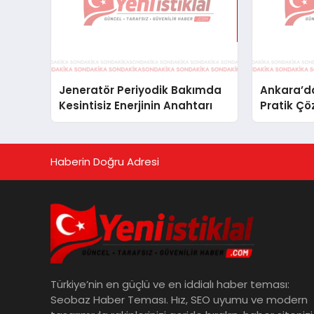
Jeneratör Periyodik Bakımda
Ankara’da
Kesintisiz Enerjinin Anahtarı
Pratik Çö
Haberin Doğru Adresi
Türkiye’nin en güçlü ve en iddialı haber teması:
Seobaz Haber Teması. Hız, SEO uyumu ve modern