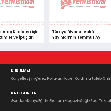
 Araç Kiralama İçin
Türkiye Diyanet Vakfı
zümler ve İpuçları
Yayınları’nın Temmuz Ayı
Fırsat Köşesinde Bülent Ata
Kitapları Var
KURUMSAL
Künye
İletişim
Çerez Politikası
Haber Kaldırma talebi
Gizli
KATEGORİLER
Gündem
Dünya
Eğitim
Ekonomi
Magazin
Sağlık
Spor
Teknol