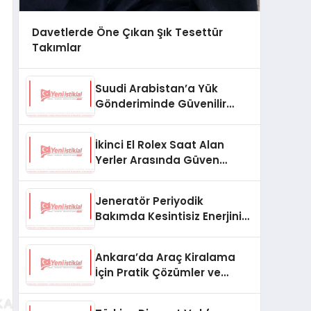
Davetlerde Öne Çıkan Şık Tesettür
Takımlar
Suudi Arabistan’a Yük
Gönderiminde Güvenilir
Lojistik ve Nakliye Çözümleri
İkinci El Rolex Saat Alan
Yerler Arasında Güven
Neden Önemlidir?
Jeneratör Periyodik
Bakımda Kesintisiz Enerjinin
Anahtarı
Ankara’da Araç Kiralama
İçin Pratik Çözümler ve
İpuçları