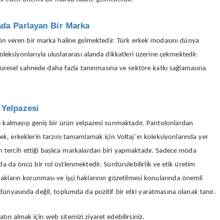
ada Parlayan Bir Marka
ön veren bir marka haline gelmektedir. Türk erkek modasını dünya
oleksiyonlarıyla uluslararası alanda dikkatleri üzerine çekmektedir.
üresel sahnede daha fazla tanınmasına ve sektöre katkı sağlamasına
 Yelpazesi
lı kalmayıp geniş bir ürün yelpazesi sunmaktadır. Pantolonlardan
k, erkeklerin tarzını tamamlamak için Voltaj’ın koleksiyonlarında yer
rin tercih ettiği başlıca markalardan biri yapmaktadır. Sadece moda
 da öncü bir rol üstlenmektedir. Sürdürülebilirlik ve etik üretim
ynakların korunması ve işçi haklarının gözetilmesi konularında önemli
nyasında değil, toplumda da pozitif bir etki yaratmasına olanak tanır.
tın almak için web sitemizi ziyaret edebilirsiniz.