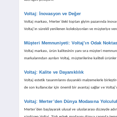
Voltaj: İnovasyon ve Değer
Voltaj markası, Merter’deki toptan giyim pazarında inovasy
Voltaj’ın sürekli yenilenen koleksiyonları ve müşteriye v
Müşteri Memnuniyeti: Voltaj’ın Odak Noktas
Voltaj markası, ürün kalitesinin yanı sıra müşteri memnu
markalarından ayrılan Voltaj, müşterilerine kaliteli ürünler
Voltaj: Kalite ve Dayanıklılık
Voltaj estetik tasarımlarını dayanıklı malzemelerle birleş
de son kullanıcılar için önemli bir avantaj sağlar ve Voltaj’
Voltaj: Merter’den Dünya Modasına Yolculu
Merter’den başlayarak ulusal ve uluslararası düzeyde adın
sürdüren Voltaj, Türk erkek modasını dünya çapında temsi