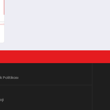
lik Politikası
oji