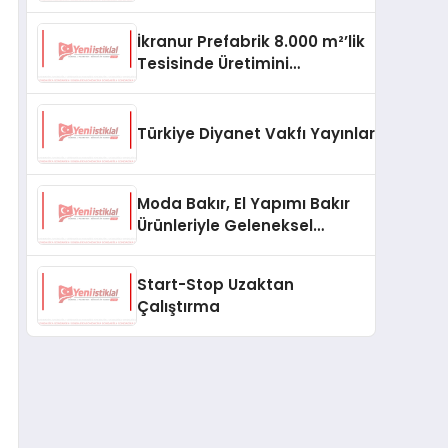
aşması bekleniyor
İkranur Prefabrik 8.000 m²’lik
Tesisinde Üretimini
Büyütüyor
Türkiye Diyanet Vakfı Yayınları, Yeni Ne
Moda Bakır, El Yapımı Bakır
Ürünleriyle Geleneksel
Zanaatkârlığı Modern
Yaşam Alanlarına Taşıyor
Start-Stop Uzaktan
Çalıştırma