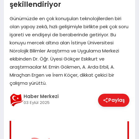
şekillendiriyor
EĞITIM
Günümüzde en çok konuşulan teknolojilerden biri
olan yapay zekâ, hızlı gelişimiyle birlikte pek çok soru
EKONOMI
işareti ve endişeyi de beraberinde getiriyor. Bu
konuyu mercek altına alan İstinye Üniversitesi
Nörolojik Bilimler Araştırma ve Uygulama Merkezi
MAGAZIN
ekibinden Dr. Öğr. Üyesi Gökçer Eskikurt ve
araştırmacılar M. Emin Gökmen, A. Arda Erbil, A.
Miraçhan Ergen ve İrem Köçer, dikkat çekici bir
SAĞLIK
çalışma yürüttü.
Haber Merkezi
SPOR
Paylaş
03 Eylül 2025
TEKNOLOJI