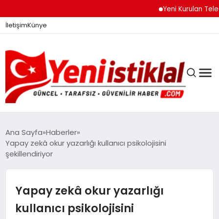
Yeni Kurulan Telegram 
İletişim
Künye
Ana Sayfa
Haberler
Yapay zekâ okur yazarlığı kullanıcı psikolojisini
şekillendiriyor
GÜNDEM
Yapay zekâ okur yazarlığı
DÜNYA
kullanıcı psikolojisini