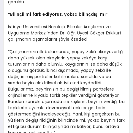
görüldü.
“Bilinçli mi fark ediyoruz, yoksa bilinçdışı
mı”
İstinye Üniversitesi Nörolojik Bilimler Araştırma ve
Uygulama Merkezi’nden Dr. Öğr. Üyesi Gökçer Eskikurt,
çalışmanın aşamalarını şöyle özetledi:
“Çalışmamızın ilk bölümünde, yapay zekâ okuryazarlığı
daha yüksek olan bireylerin yapay zekâya karşı
tutumlarının daha olumlu, kaygılarının ise daha düşük
olduğunu gördük. İkinci aşamada, yapay zekâ ile
değiştirilmiş portreler katılımcılara sunuldu ve bu
sırada beyin elektriksel aktiviteleri kaydedildi.
Bulgularımız, beynimizin bu değiştirilmiş portrelere
orijinallerine kıyasla farklı tepkiler verdiğini gösteriyor.
Bundan sonraki aşamada ise kişilerin, beynin verdiği bu
tepkilerle uyumlu davranışsal tepkiler gösterip
göstermediğini inceleyeceğiz. Yani, kişi gerçekten bu
yüzlerin değiştirildiğinin bilincinde mi, yoksa beynin fark
ettiği bu durum bilinçdışında mı kalıyor, bunu ortaya
koymaya çalışacağız.”