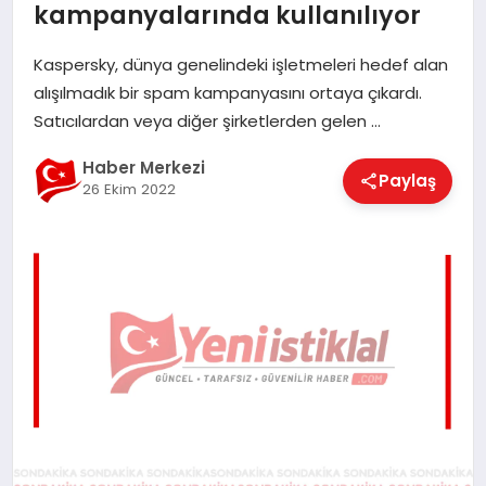
kampanyalarında kullanılıyor
EĞITIM
Kaspersky, dünya genelindeki işletmeleri hedef alan
alışılmadık bir spam kampanyasını ortaya çıkardı.
EKONOMI
Satıcılardan veya diğer şirketlerden gelen …
Haber Merkezi
Paylaş
MAGAZIN
26 Ekim 2022
SAĞLIK
SPOR
TEKNOLOJI