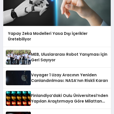
Yapay Zeka Modelleri Yasa Dışı İçerikler
Üretebiliyor
MEB, Uluslararası Robot Yarışması İçin
Geri Sayıyor
Voyager 1 Uzay Aracının Yeniden
Canlandırılması: NASA’nın Riskli Kararı
Finlandiya’daki Oulu Üniversitesi’nden
Yapılan Araştırmaya Göre Milattan
Önce 12.350 Yılında Büyük Bir
Jeomanyetik Fırtına Yaşandı