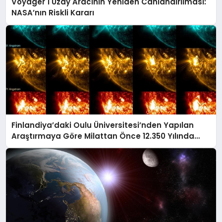
Voyager 1 Uzay Aracının Yeniden Canlandırılması:
NASA’nın Riskli Kararı
Finlandiya’daki Oulu Üniversitesi’nden Yapılan
Araştırmaya Göre Milattan Önce 12.350 Yılında
Büyük Bir Jeomanyetik Fırtına Yaşandı