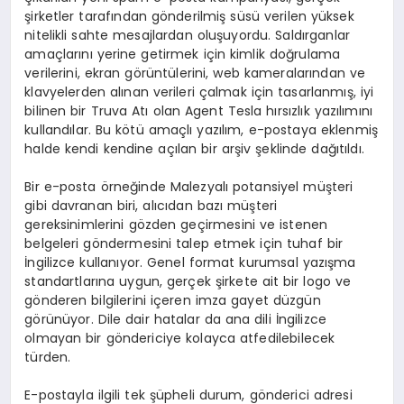
şirketler tarafından gönderilmiş süsü verilen yüksek
nitelikli sahte mesajlardan oluşuyordu. Saldırganlar
amaçlarını yerine getirmek için kimlik doğrulama
verilerini, ekran görüntülerini, web kameralarından ve
klavyelerden alınan verileri çalmak için tasarlanmış, iyi
bilinen bir Truva Atı olan Agent Tesla hırsızlık yazılımını
kullandılar. Bu kötü amaçlı yazılım, e-postaya eklenmiş
halde kendi kendine açılan bir arşiv şeklinde dağıtıldı.
Bir e-posta örneğinde Malezyalı potansiyel müşteri
gibi davranan biri, alıcıdan bazı müşteri
gereksinimlerini gözden geçirmesini ve istenen
belgeleri göndermesini talep etmek için tuhaf bir
İngilizce kullanıyor. Genel format kurumsal yazışma
standartlarına uygun, gerçek şirkete ait bir logo ve
gönderen bilgilerini içeren imza gayet düzgün
görünüyor. Dile dair hatalar da ana dili İngilizce
olmayan bir göndericiye kolayca atfedilebilecek
türden.
E-postayla ilgili tek şüpheli durum, gönderici adresi