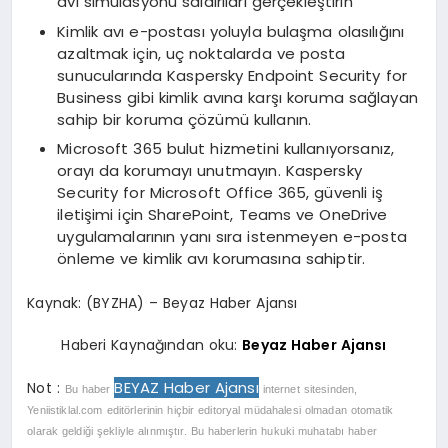
avı simülasyonu saldırıları gerçekleştirin
Kimlik avı e-postası yoluyla bulaşma olasılığını
azaltmak için, uç noktalarda ve posta
sunucularında Kaspersky Endpoint Security for
Business gibi kimlik avına karşı koruma sağlayan
sahip bir koruma çözümü kullanın.
Microsoft 365 bulut hizmetini kullanıyorsanız,
orayı da korumayı unutmayın. Kaspersky
Security for Microsoft Office 365, güvenli iş
iletişimi için SharePoint, Teams ve OneDrive
uygulamalarının yanı sıra istenmeyen e-posta
önleme ve kimlik avı korumasına sahiptir.
Kaynak: (BYZHA) – Beyaz Haber Ajansı
Haberi Kaynağından oku:
Beyaz Haber Ajansı
BEYAZ Haber Ajansı
Not :
Bu haber
internet sitesinden,
Yeniistiklal.com editörlerinin hiçbir editoryal müdahalesi olmadan otomatik
olarak geldiği şekliyle alınmıştır. Bu haberlerin hukuki muhatabı haber