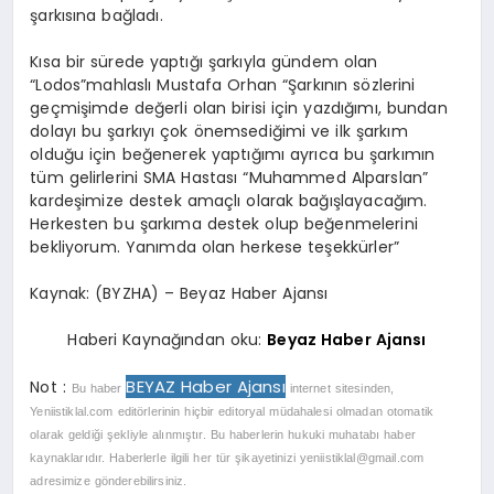
şarkısına bağladı.
Kısa bir sürede yaptığı şarkıyla gündem olan
“Lodos”mahlaslı Mustafa Orhan “Şarkının sözlerini
geçmişimde değerli olan birisi için yazdığımı, bundan
dolayı bu şarkıyı çok önemsediğimi ve ilk şarkım
olduğu için beğenerek yaptığımı ayrıca bu şarkımın
tüm gelirlerini SMA Hastası “Muhammed Alparslan”
kardeşimize destek amaçlı olarak bağışlayacağım.
Herkesten bu şarkıma destek olup beğenmelerini
bekliyorum. Yanımda olan herkese teşekkürler”
Kaynak: (BYZHA) – Beyaz Haber Ajansı
Haberi Kaynağından oku:
Beyaz Haber Ajansı
BEYAZ Haber Ajansı
Not :
Bu haber
internet sitesinden,
Yeniistiklal.com editörlerinin hiçbir editoryal müdahalesi olmadan otomatik
olarak geldiği şekliyle alınmıştır. Bu haberlerin hukuki muhatabı haber
kaynaklarıdır. Haberlerle ilgili her tür şikayetinizi
yeniistiklal@gmail.com
adresimize gönderebilirsiniz.