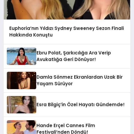
Euphoria’nın Yıldızı Sydney Sweeney Sezon Finali
Hakkında Konuştu
Ebru Polat, Şarkıcılığa Ara Verip
Avukatlığa Geri Dönüyor!
Damla Sönmez Ekranlardan Uzak Bir
Yaşam Sürüyor
Esra Bilgiç’in Özel Hayatı Gündemde!
Hande Erçel Cannes Film
Festivali’nden Döndü!