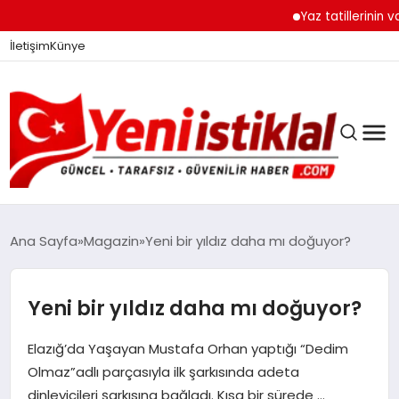
Yaz tatillerinin vazge
İletişim
Künye
Ana Sayfa
Magazin
Yeni bir yıldız daha mı doğuyor?
GÜNDEM
Yeni bir yıldız daha mı doğuyor?
Elazığ’da Yaşayan Mustafa Orhan yaptığı “Dedim
DÜNYA
Olmaz”adlı parçasıyla ilk şarkısında adeta
dinleyicileri şarkısına bağladı. Kısa bir sürede …