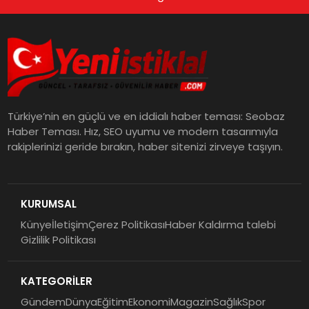
Türkiye’nin en güçlü ve en iddialı haber teması: Seobaz
Haber Teması. Hız, SEO uyumu ve modern tasarımıyla
rakiplerinizi geride bırakın, haber sitenizi zirveye taşıyın.
KURUMSAL
Künye
İletişim
Çerez Politikası
Haber Kaldırma talebi
Gizlilik Politikası
KATEGORİLER
Gündem
Dünya
Eğitim
Ekonomi
Magazin
Sağlık
Spor