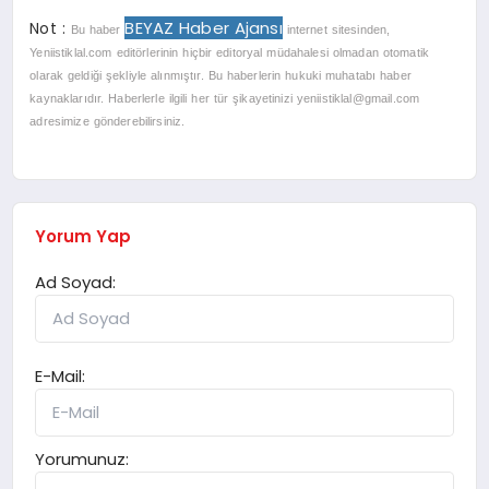
BEYAZ Haber Ajansı
Not :
Bu haber
internet sitesinden,
Yeniistiklal.com editörlerinin hiçbir editoryal müdahalesi olmadan otomatik
olarak geldiği şekliyle alınmıştır. Bu haberlerin hukuki muhatabı haber
kaynaklarıdır. Haberlerle ilgili her tür şikayetinizi
yeniistiklal@gmail.com
adresimize gönderebilirsiniz.
Yorum Yap
Ad Soyad:
E-Mail:
Yorumunuz: