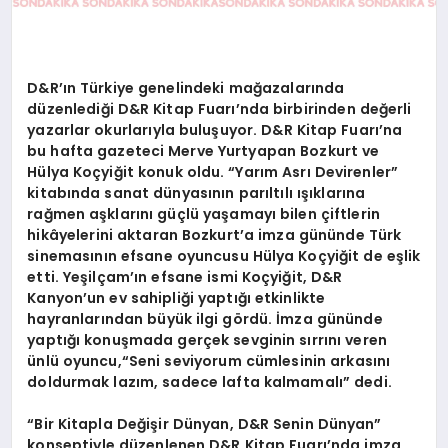
D&R’ın Türkiye genelindeki mağazalarında
düzenlediği D&R Kitap Fuarı’nda birbirinden değerli
yazarlar okurlarıyla buluşuyor. D&R Kitap Fuarı’na
bu hafta gazeteci Merve Yurtyapan Bozkurt ve
Hülya Koçyiğit konuk oldu. “Yarım Asrı Devirenler”
kitabında sanat dünyasının parıltılı ışıklarına
rağmen aşklarını güçlü yaşamayı bilen çiftlerin
hikâyelerini aktaran Bozkurt’a imza gününde Türk
sinemasının efsane oyuncusu Hülya Koçyiğit de eşlik
etti. Yeşilçam’ın efsane ismi Koçyiğit, D&R
Kanyon’un ev sahipliği yaptığı etkinlikte
hayranlarından büyük ilgi gördü. İmza gününde
yaptığı konuşmada gerçek sevginin sırrını veren
ünlü oyuncu,
“Seni seviyorum cümlesinin arkasını
doldurmak lazım, sadece lafta kalmamalı” dedi.
“Bir Kitapla Değişir Dünyan, D&R Senin Dünyan”
konseptiyle düzenlenen D&R Kitap Fuarı’nda imza