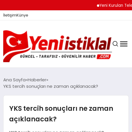
Yeni Kurulan Telegra
İletişim
Künye
Ana Sayfa
Haberler
YKS tercih sonuçları ne zaman açıklanacak?
GÜNDEM
YKS tercih sonuçları ne zaman
DÜNYA
açıklanacak?