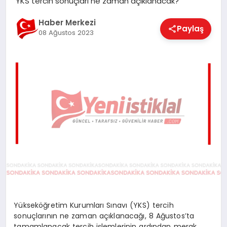
YKS tercih sonuçları ne zaman açıklanacak?
EĞITIM
Haber Merkezi
Paylaş
08 Ağustos 2023
EKONOMI
MAGAZIN
SAĞLIK
SPOR
TEKNOLOJI
Yükseköğretim Kurumları Sınavı (YKS) tercih
sonuçlarının ne zaman açıklanacağı, 8 Ağustos’ta
tamamlanacak tercih işlemlerinin ardından merak