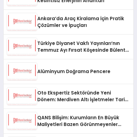
Kesintisiz Enerjinin Anahtarı
Ankara’da Araç Kiralama İçin Pratik
Çözümler ve İpuçları
Türkiye Diyanet Vakfı Yayınları’nın
Temmuz Ayı Fırsat Köşesinde Bülent
Ata Kitapları Var
Alüminyum Doğrama Pencere
Oto Ekspertiz Sektöründe Yeni
Dönem: Merdiven Altı İşletmeler Tarih
Oluyor
QANS Bilişim: Kurumların En Büyük
Maliyetleri Bazen Görünmeyenler
Oluyor