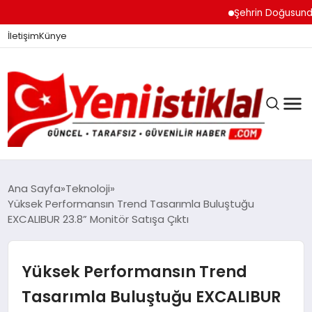
Şehrin Doğusundan Boğ
İletişim
Künye
Ana Sayfa
Teknoloji
Yüksek Performansın Trend Tasarımla Buluştuğu
EXCALIBUR 23.8” Monitör Satışa Çıktı
GÜNDEM
Yüksek Performansın Trend
DÜNYA
Tasarımla Buluştuğu EXCALIBUR