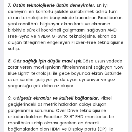
7. Üstün teknolojilerle üstün deneyimler.
En iyi
deneyimi en konforlu şekilde sunabilmek adına tüm
ekran teknolojilerini bünyesinde barındıran Excalibur’un
yeni monitörü, bilgisayar ekran kartı ve ekranının
birbiriyle sürekli koordineli çalışmasını sağlayan AMD
Free-Sync ve NVIDIA G-Sync teknolojisine, ekran da
oluşan titreşimleri engelleyen Flicker-Free teknolojisine
sahip.
8. Göz sağlığı için düşük mavi ışık.
Göze uzun vadede
zarar veren mavi ışınların filtrelenmesini sağlayan “Low
Blue Light” teknolojisi ile gece boyunca ekran üstünde
uzun süreler çalışıyor ya da oyun oynanıyor ve göz
yorgunluğu çok daha az oluyor.
9. Gölgesiz ekranlar ve kaliteli bağlantılar.
Piksel
geçişlerindeki asimetrik hızlardan dolayı oluşan
gölgelenme sorununu Over Drive teknolojisi ile
ortadan kaldıran Excalibur 23.8’’ FHD monitörler, bir
monitörün sahip olması gereken en önemli
bağlantılardan olan HDMI ve Display portu (DP) ile