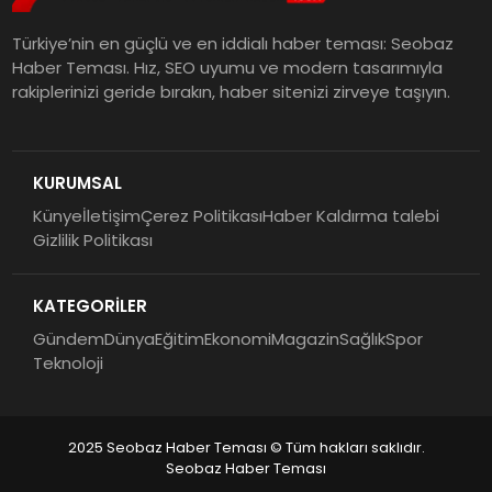
Türkiye’nin en güçlü ve en iddialı haber teması: Seobaz
Haber Teması. Hız, SEO uyumu ve modern tasarımıyla
rakiplerinizi geride bırakın, haber sitenizi zirveye taşıyın.
KURUMSAL
Künye
İletişim
Çerez Politikası
Haber Kaldırma talebi
Gizlilik Politikası
KATEGORİLER
Gündem
Dünya
Eğitim
Ekonomi
Magazin
Sağlık
Spor
Teknoloji
2025 Seobaz Haber Teması © Tüm hakları saklıdır.
Seobaz Haber Teması