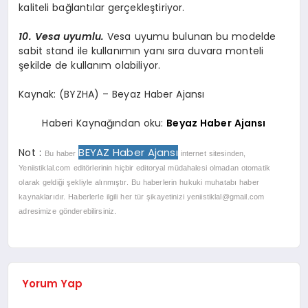
kaliteli bağlantılar gerçekleştiriyor.
10. Vesa uyumlu.
Vesa uyumu bulunan bu modelde
sabit stand ile kullanımın yanı sıra duvara monteli
şekilde de kullanım olabiliyor.
Kaynak: (BYZHA) – Beyaz Haber Ajansı
Haberi Kaynağından oku:
Beyaz Haber Ajansı
BEYAZ Haber Ajansı
Not :
Bu haber
internet sitesinden,
Yeniistiklal.com editörlerinin hiçbir editoryal müdahalesi olmadan otomatik
olarak geldiği şekliyle alınmıştır. Bu haberlerin hukuki muhatabı haber
kaynaklarıdır. Haberlerle ilgili her tür şikayetinizi
yeniistiklal@gmail.com
adresimize gönderebilirsiniz.
Yorum Yap