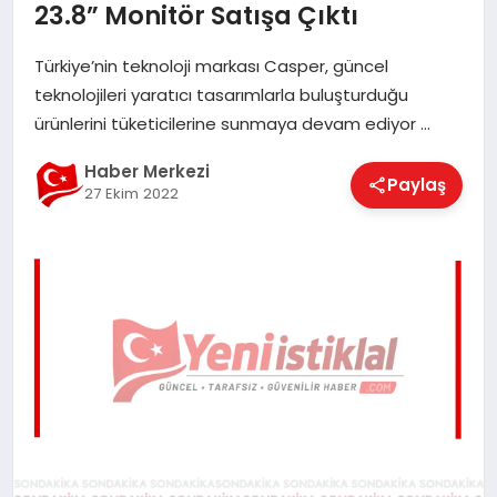
23.8” Monitör Satışa Çıktı
EĞITIM
Türkiye’nin teknoloji markası Casper, güncel
teknolojileri yaratıcı tasarımlarla buluşturduğu
EKONOMI
ürünlerini tüketicilerine sunmaya devam ediyor …
Haber Merkezi
Paylaş
MAGAZIN
27 Ekim 2022
SAĞLIK
SPOR
TEKNOLOJI