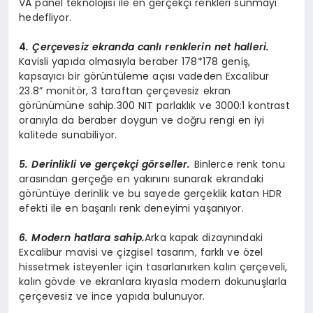
VA panel teknolojisi ile en gerçekçi renkleri sunmayı
hedefliyor.
4
. Çerçevesiz ekranda canlı renklerin net halleri.
Kavisli yapıda olmasıyla beraber 178*178 geniş,
kapsayıcı bir görüntüleme açısı vadeden Excalibur
23.8” monitör, 3 taraftan çerçevesiz ekran
görünümüne sahip.300 NIT parlaklık ve 3000:1 kontrast
oranıyla da beraber doygun ve doğru rengi en iyi
kalitede sunabiliyor.
5. Derinlikli ve gerçekçi görseller.
Binlerce renk tonu
arasından gerçeğe en yakınını sunarak ekrandaki
görüntüye derinlik ve bu sayede gerçeklik katan HDR
efekti ile en başarılı renk deneyimi yaşanıyor.
6. Modern hatlara sahip.
Arka kapak dizaynındaki
Excalibur mavisi ve çizgisel tasarım, farklı ve özel
hissetmek isteyenler için tasarlanırken kalın çerçeveli,
kalın gövde ve ekranlara kıyasla modern dokunuşlarla
çerçevesiz ve ince yapıda bulunuyor.