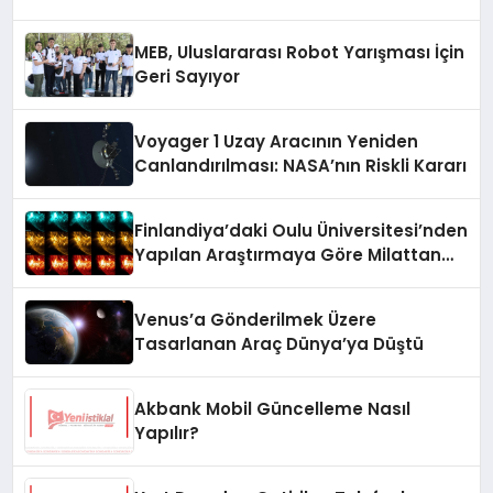
MEB, Uluslararası Robot Yarışması İçin
Geri Sayıyor
Voyager 1 Uzay Aracının Yeniden
Canlandırılması: NASA’nın Riskli Kararı
Finlandiya’daki Oulu Üniversitesi’nden
Yapılan Araştırmaya Göre Milattan
Önce 12.350 Yılında Büyük Bir
Jeomanyetik Fırtına Yaşandı
Venus’a Gönderilmek Üzere
Tasarlanan Araç Dünya’ya Düştü
Akbank Mobil Güncelleme Nasıl
Yapılır?