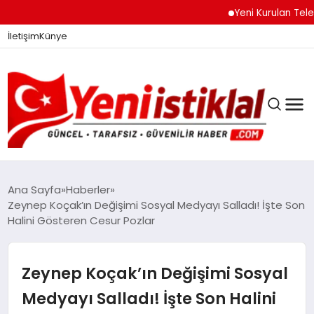
Yeni Kurulan Telegram
İletişim
Künye
Ana Sayfa
Haberler
Zeynep Koçak’ın Değişimi Sosyal Medyayı Salladı! İşte Son
Halini Gösteren Cesur Pozlar
GÜNDEM
Zeynep Koçak’ın Değişimi Sosyal
DÜNYA
Medyayı Salladı! İşte Son Halini