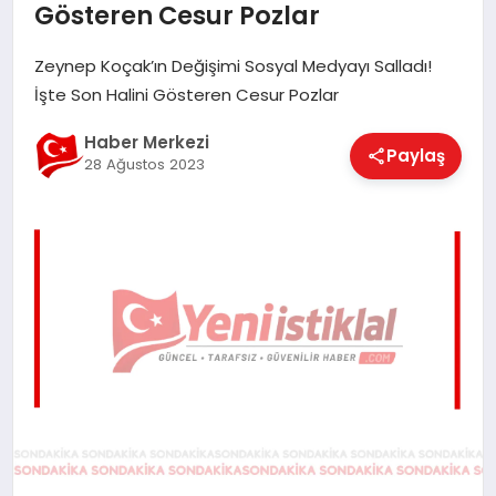
Gösteren Cesur Pozlar
EĞITIM
Zeynep Koçak’ın Değişimi Sosyal Medyayı Salladı!
İşte Son Halini Gösteren Cesur Pozlar
EKONOMI
Haber Merkezi
Paylaş
28 Ağustos 2023
MAGAZIN
SAĞLIK
SPOR
TEKNOLOJI