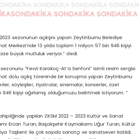
 2023 sezonunun açılışını yapan Zeytinburnu Belediye
at Merkezi’nde 13 yılda toplam 1 milyon 57 bin 946 kişiyi
ize büyük mutluluk veriyor.” dedi.
sezonunu “Fevzi Karakoç-At’a Senfoni” isimli resim sergisi
sanat dolu açılış töreninde bir konuşma yapan Zeytinburnu
er, söyleşiler, tiyatrolar, sinemalar, konserler, özel
in 946 kişiyi ağırlamış olduğumuzu belirtmek istiyorum. ”
ahipliğinde yapılan ZKSM 2022 – 2023 Kültür ve Sanat
mı Ercan Turan, Başakşehir Kaymakamı Uğur Turan, Kültür
Ziya Taşkent ile çok sayıda sanatçı ve sanatsever katıldı.