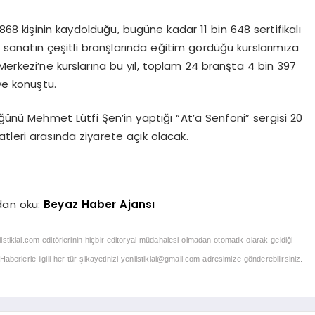
68 kişinin kaydolduğu, bugüne kadar 11 bin 648 sertifikalı
 sanatın çeşitli branşlarında eğitim gördüğü kurslarımıza
Merkezi’ne kurslarına bu yıl, toplam 24 branşta 4 bin 397
ye konuştu.
ünü Mehmet Lütfi Şen’in yaptığı “At’a Senfoni” sergisi 20
tleri arasında ziyarete açık olacak.
dan oku:
Beyaz Haber Ajansı
iistiklal.com editörlerinin hiçbir editoryal müdahalesi olmadan otomatik olarak geldiği
berlerle ilgili her tür şikayetinizi
yeniistiklal@gmail.com
adresimize gönderebilirsiniz.