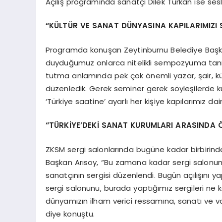
Açılış programında sanatçı Dilek Türkan ise seslen
“KÜLTÜR VE SANAT DÜNYASINA KAPILARIMIZI
Programda konuşan Zeytinburnu Belediye Başkanı
duyduğumuz onlarca nitelikli sempozyuma tanı
tutma anlamında pek çok önemli yazar, şair, kül
düzenledik. Gerek seminer gerek söyleşilerde 
‘Türkiye saatine’ ayarlı her kişiye kapılarımız da
“TÜRKİYE’DEKİ SANAT KURUMLARI ARASINDA Ö
ZKSM sergi salonlarında bugüne kadar birbirinden
Başkan Arısoy, “Bu zamana kadar sergi salonu
sanatçının sergisi düzenlendi. Bugün açılışını ya
sergi salonunu, burada yaptığımız sergileri ne
dünyamızın ilham verici ressamına, sanatı ve varl
diye konuştu.