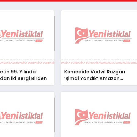
tin 99. Yılında
Komedide Vodvil Rüzgarı
an İki Sergi Birden
‘Şimdi Yandık’ Amazon
Prime’da