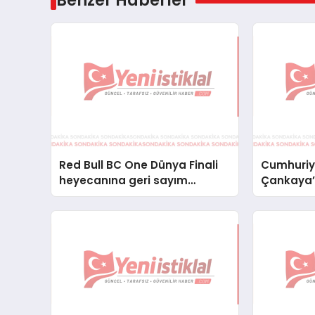
Benzer Haberler
Red Bull BC One Dünya Finali
Cumhuriye
heyecanına geri sayım
Çankaya’d
başladı