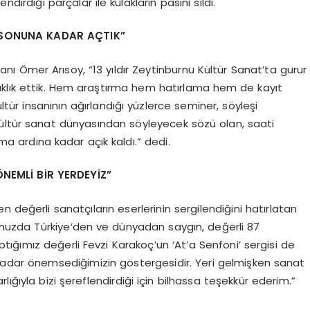
dirdiği parçalar ile kulakların pasını sildi.
 SONUNA KADAR AÇTIK”
 Ömer Arısoy, “13 yıldır Zeytinburnu Kültür Sanat’ta gurur
klık ettik. Hem araştırma hem hatırlama hem de kayıt
tür insanının ağırlandığı yüzlerce seminer, söyleşi
kültür sanat dünyasından söyleyecek sözü olan, saati
ima ardına kadar açık kaldı.” dedi.
NEMLİ BİR YERDEYİZ”
 değerli sanatçıların eserlerinin sergilendiğini hatırlatan
muzda Türkiye’den ve dünyadan saygın, değerli 87
ptığımız değerli Fevzi Karakoç’un ‘At’a Senfoni’ sergisi de
 kadar önemsediğimizin göstergesidir. Yeri gelmişken sanat
ığıyla bizi şereflendirdiği için bilhassa teşekkür ederim.”