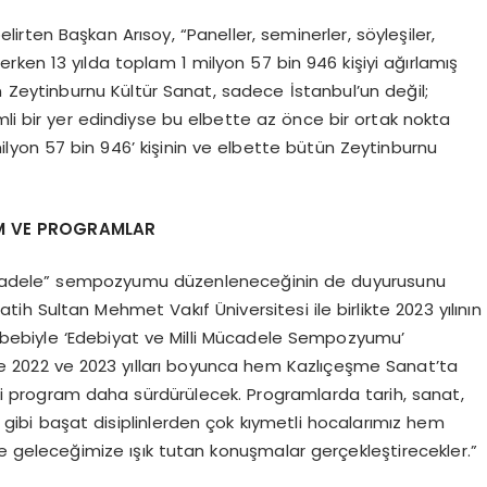
 belirten Başkan Arısoy, “Paneller, seminerler, söyleşiler,
 derken 13 yılda toplam 1 milyon 57 bin 946 kişiyi ağırlamış
 Zeytinburnu Kültür Sanat, sadece İstanbul’un değil;
mli bir yer edindiyse bu elbette az önce bir ortak nokta
 milyon 57 bin 946’ kişinin ve elbette bütün Zeytinburnu
YUM VE PROGRAMLAR
 Mücadele” sempozyumu düzenleneceğinin de duyurusunu
tih Sultan Mehmet Vakıf Üniversitesi ile birlikte 2023 yılının
sebebiyle ‘Edebiyat ve Milli Mücadele Sempozyumu’
yle 2022 ve 2023 yılları boyunca hem Kazlıçeşme Sanat’ta
ki program daha sürdürülecek. Programlarda tarih, sanat,
hi gibi başat disiplinlerden çok kıymetli hocalarımız hem
e geleceğimize ışık tutan konuşmalar gerçekleştirecekler.”