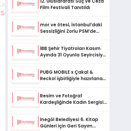
12. Uluslararası Suç ve Ceza
Film Festivali Tanıtıldı
mor ve ötesi, İstanbul’daki
Sessizliğini Zorlu PSM’de
Gerçekleştireceği Yılbaşı
Konseriyle Bozacak!
İBB Şehir Tiyatroları Kasım
Ayında 31 Oyunla Seyircisiyle
Buluşuyor
PUBG MOBILE x Çakal &
Reckol işbirliğiyle hazırlanan
“112” şarkısının klibi yayında
Resim ve Fotoğraf
Kardeşliğinde Kadın Sergisi
Orhan Peker Sanat
Galerisi’nde
İnegöl Belediyesi 6. Kitap
Günleri İçin Geri Sayım