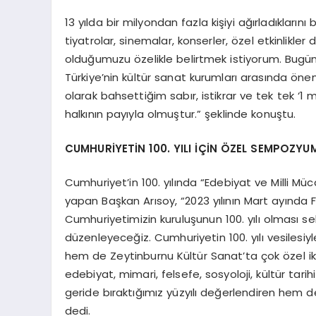
13 yılda bir milyondan fazla kişiyi ağırladıklarını
tiyatrolar, sinemalar, konserler, özel etkinlikler
olduğumuzu özelikle belirtmek istiyorum. Bugün
Türkiye’nin kültür sanat kurumları arasında öne
olarak bahsettiğim sabır, istikrar ve tek tek ‘1
halkının payıyla olmuştur.” şeklinde konuştu.
CUMHURİYETİN 100. YILI İÇİN ÖZEL SEMPOZ
Cumhuriyet’in 100. yılında “Edebiyat ve Milli
yapan Başkan Arısoy, “2023 yılının Mart ayında Fa
Cumhuriyetimizin kuruluşunun 100. yılı olması 
düzenleyeceğiz. Cumhuriyetin 100. yılı vesilesi
hem de Zeytinburnu Kültür Sanat’ta çok özel i
edebiyat, mimari, felsefe, sosyoloji, kültür tari
geride bıraktığımız yüzyılı değerlendiren hem d
dedi.