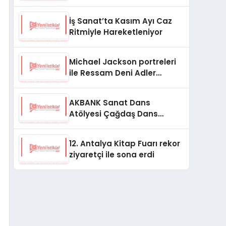
Başladı
İş Sanat’ta Kasım Ayı Caz
Ritmiyle Hareketleniyor
Michael Jackson portreleri
ile Ressam Deni Adler
Topuzoğlu Hilton Istanbul
Maslak’ta
AKBANK Sanat Dans
Atölyesi Çağdaş Dans
Tekniği Dersleri Kasım
Ayında Başlıyor
12. Antalya Kitap Fuarı rekor
ziyaretçi ile sona erdi