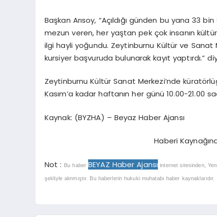
Başkan Arısoy, “Açıldığı günden bu yana 33 bin 8
mezun veren, her yaştan pek çok insanın kültür
ilgi hayli yoğundu. Zeytinburnu Kültür ve Sanat 
kursiyer başvuruda bulunarak kayıt yaptırdı.” di
Zeytinburnu Kültür Sanat Merkezi’nde küratörlüğ
Kasım’a kadar haftanın her günü 10.00-21.00 saa
Kaynak: (BYZHA) – Beyaz Haber Ajansı
Haberi Kaynağın
Not :
BEYAZ Haber Ajansı
Bu haber
internet sitesinden, Yen
şekliyle alınmıştır. Bu haberlerin hukuki muhatabı haber kaynaklarıdır. Ha