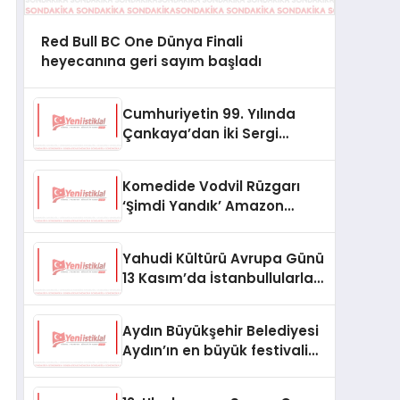
Red Bull BC One Dünya Finali
heyecanına geri sayım başladı
Cumhuriyetin 99. Yılında
Çankaya’dan İki Sergi
Birden
Komedide Vodvil Rüzgarı
‘Şimdi Yandık’ Amazon
Prime’da
Yahudi Kültürü Avrupa Günü
13 Kasım’da İstanbullularla
Buluşmaya Hazır
Aydın Büyükşehir Belediyesi
Aydın’ın en büyük festivalini
düzenledi