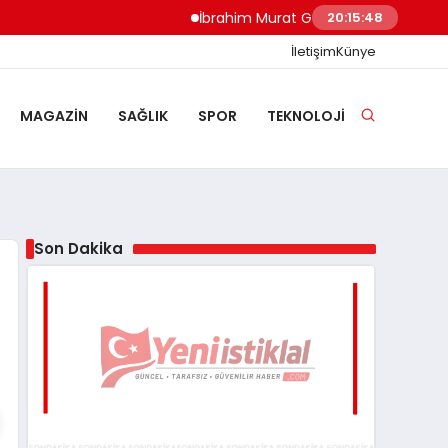
İbrahim Murat Gündüz: Malgaç’tan Nazilli’n
20:15:49
İletişim
Künye
MAGAZIN
SAĞLIK
SPOR
TEKNOLOJI
Son Dakika