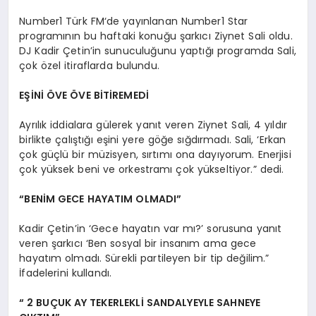
Number1 Türk FM‘de yayınlanan Number1 Star
programının bu haftaki konuğu şarkıcı Ziynet Sali oldu.
DJ Kadir Çetin’in sunuculuğunu yaptığı programda Sali,
çok özel itiraflarda bulundu.
EŞİNİ ÖVE ÖVE BİTİREMEDİ
Ayrılık iddialara gülerek yanıt veren Ziynet Sali, 4 yıldır
birlikte çalıştığı eşini yere göğe sığdırmadı. Sali, ‘Erkan
çok güçlü bir müzisyen, sırtımı ona dayıyorum. Enerjisi
çok yüksek beni ve orkestramı çok yükseltiyor.” dedi.
“BENİM GECE HAYATIM OLMADI”
Kadir Çetin’in ‘Gece hayatın var mı?’ sorusuna yanıt
veren şarkıcı ‘Ben sosyal bir insanım ama gece
hayatım olmadı. Sürekli partileyen bir tip değilim.”
İfadelerini kullandı.
“ 2 BUÇUK AY TEKERLEKLİ SANDALYEYLE SAHNEYE