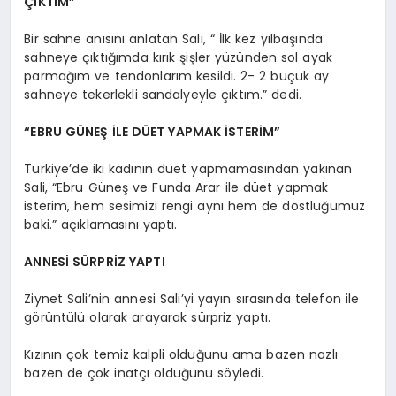
ÇIKTIM”
Bir sahne anısını anlatan Sali, “ İlk kez yılbaşında
sahneye çıktığımda kırık şişler yüzünden sol ayak
parmağım ve tendonlarım kesildi. 2- 2 buçuk ay
sahneye tekerlekli sandalyeyle çıktım.” dedi.
“EBRU GÜNEŞ İLE DÜET YAPMAK İSTERİM”
Türkiye’de iki kadının düet yapmamasından yakınan
Sali, “Ebru Güneş ve Funda Arar ile düet yapmak
isterim, hem sesimizi rengi aynı hem de dostluğumuz
baki.” açıklamasını yaptı.
ANNESİ SÜRPRİZ YAPTI
Ziynet Sali’nin annesi Sali’yi yayın sırasında telefon ile
görüntülü olarak arayarak sürpriz yaptı.
Kızının çok temiz kalpli olduğunu ama bazen nazlı
bazen de çok inatçı olduğunu söyledi.