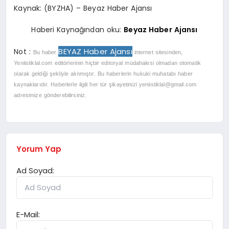
Kaynak: (BYZHA) – Beyaz Haber Ajansı
Haberi Kaynağından oku:
Beyaz Haber Ajansı
BEYAZ Haber Ajansı
Not :
Bu haber
internet sitesinden,
Yeniistiklal.com editörlerinin hiçbir editoryal müdahalesi olmadan otomatik
olarak geldiği şekliyle alınmıştır. Bu haberlerin hukuki muhatabı haber
kaynaklarıdır. Haberlerle ilgili her tür şikayetinizi
yeniistiklal@gmail.com
adresimize gönderebilirsiniz.
Yorum Yap
Ad Soyad:
E-Mail: