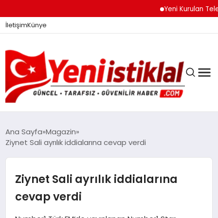
Yeni Kurulan Telegram 
İletişim
Künye
Ana Sayfa
Magazin
Ziynet Sali ayrılık iddialarına cevap verdi
GÜNDEM
Ziynet Sali ayrılık iddialarına
DÜNYA
cevap verdi