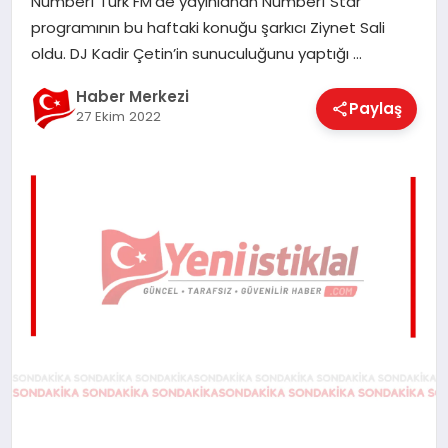
Number1 Türk FM‘de yayınlanan Number1 Star
EĞITIM
programının bu haftaki konuğu şarkıcı Ziynet Sali
oldu. DJ Kadir Çetin’in sunuculuğunu yaptığı …
EKONOMI
Haber Merkezi
Paylaş
27 Ekim 2022
MAGAZIN
SAĞLIK
SPOR
TEKNOLOJI