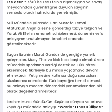
Ese atsın!”
sözü ise Ese Efe’nin nişancılığına ve savaş
meydanındaki güvenilirliğine duyulan saygının
sembolü olarak hafızalarda yer etmiştir.
Milli Mücadele yıllarında Gazi Mustafa Kemal
Atatürk’ün Angın ailesine gönderdiği taziye telgrafı ve
Yörük Ali Efe’nin emaneti sahiplenmesi, dönemin vefa
anlayışının unutulmayan örnekleri arasında
gösterilmektedir.
Bugün İbrahim Murat Gündüz de gençliğe yönelik
çalışmaları, Muay Thai ve kick boks başta olmak üzere
mücadele sporlarına verdiği destek ve Türk töresi
eksenindeki fikirleriyle bu mirası yaşatmaya devam
etmektedir. Yetişmesine katkı sunduğu sporcuların
uluslararası arenalarda Türk bayrağını temsil etmesi,
bu anlayışın modern dönemdeki yansımalarından biri
olarak değerlendirilmektedir.
İbrahim Murat Gündüz’ün düşünce dünyası ve ortaya
koyduğu mücadele anlayışı,
“Warrior Ethos Külliyatı”