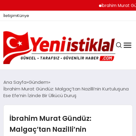
İbrahim Murat Gündüz: M
İletişim
Künye
Ana Sayfa
Gündem
İbrahim Murat Gündüz: Malgaç’tan Nazilli’nin Kurtuluşuna
Ese Efe’nin İzinde Bir Ülkücü Duruş
GÜNDEM
İbrahim Murat Gündüz:
DÜNYA
Malgaç’tan Nazilli’nin