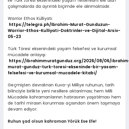
ile Türk töresi eksenindeki yaşam felsefesini ele alan
çalışmalarda da ayrıntılı biçimde ele alınmaktadır.
Warrior Ethos Külliyatı:
https://telegra.ph/Ibrahim-Murat-Gunduzun-
Warrior-Ethos-Kulliyati-Doktrinler-ve-Dijital-Arsiv-
05-23
Türk Töresi eksenindeki yaşam felsefesi ve kurumsal
mücadele anlayışı:
https://ibrahimmuratgunduz.org/2026/08/06/ibrahim
murat-gunduz-turk-toresi-ekseninde-bir-yasam-
felsefesi-ve-kurumsal-mucadele-kitabi/
Geçmişten devralınan Kuva-yi Milliye ruhunun, tarih
bilinciyle birlikte yeni nesillere aktarılması; hem Milli
Mücadele kahramanlarının hatırasının yaşatılması hem
de tarihî mirasın korunması açısından önem taşımaya
devam ediyor.
Ruhun şad olsun kahraman Yörük Ese Efe!