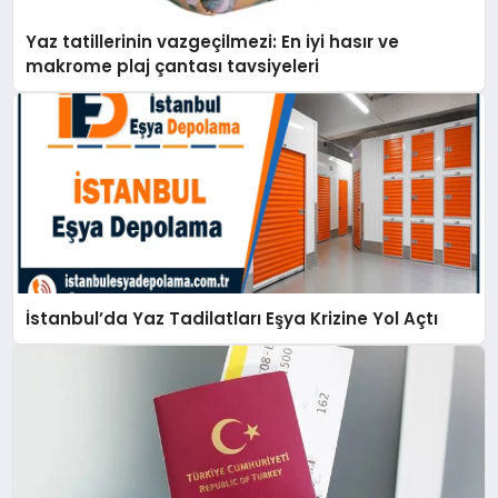
Yaz tatillerinin vazgeçilmezi: En iyi hasır ve
makrome plaj çantası tavsiyeleri
İstanbul’da Yaz Tadilatları Eşya Krizine Yol Açtı