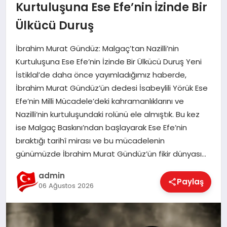
Kurtuluşuna Ese Efe’nin İzinde Bir
EĞITIM
Ülkücü Duruş
İbrahim Murat Gündüz: Malgaç’tan Nazilli’nin
EKONOMI
Kurtuluşuna Ese Efe’nin İzinde Bir Ülkücü Duruş Yeni
İstiklal’de daha önce yayımladığımız haberde,
MAGAZIN
İbrahim Murat Gündüz’ün dedesi İsabeylili Yörük Ese
Efe’nin Milli Mücadele’deki kahramanlıklarını ve
Nazilli’nin kurtuluşundaki rolünü ele almıştık. Bu kez
SAĞLIK
ise Malgaç Baskını’ndan başlayarak Ese Efe’nin
bıraktığı tarihî mirası ve bu mücadelenin
günümüzde İbrahim Murat Gündüz’ün fikir dünyası…
SPOR
admin
Paylaş
06 Ağustos 2026
TEKNOLOJI