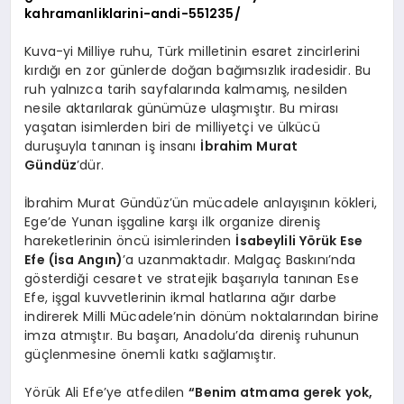
kahramanliklarini-andi-551235/
Kuva-yi Milliye ruhu, Türk milletinin esaret zincirlerini
kırdığı en zor günlerde doğan bağımsızlık iradesidir. Bu
ruh yalnızca tarih sayfalarında kalmamış, nesilden
nesile aktarılarak günümüze ulaşmıştır. Bu mirası
yaşatan isimlerden biri de milliyetçi ve ülkücü
duruşuyla tanınan iş insanı
İbrahim Murat
Gündüz
’dür.
İbrahim Murat Gündüz’ün mücadele anlayışının kökleri,
Ege’de Yunan işgaline karşı ilk organize direniş
hareketlerinin öncü isimlerinden
İsabeylili Yörük Ese
Efe (İsa Angın)
’a uzanmaktadır. Malgaç Baskını’nda
gösterdiği cesaret ve stratejik başarıyla tanınan Ese
Efe, işgal kuvvetlerinin ikmal hatlarına ağır darbe
indirerek Milli Mücadele’nin dönüm noktalarından birine
imza atmıştır. Bu başarı, Anadolu’da direniş ruhunun
güçlenmesine önemli katkı sağlamıştır.
Yörük Ali Efe’ye atfedilen
“Benim atmama gerek yok,