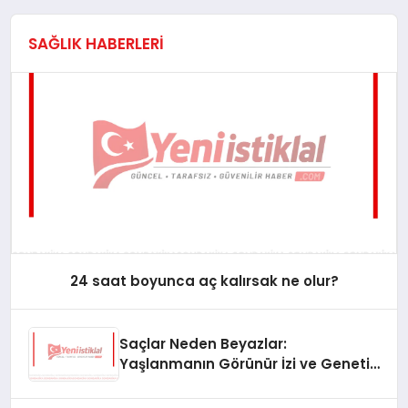
Hande Erçel Cannes Film
Festivali’nden Döndü!
SAĞLIK HABERLERİ
8 Mayıs 2025: Gökyüzü Bugün Ne
Söylüyor? İşte Burçlarınızın Nabzı!
16 Nisan 2025 Günlük burç yorumları
24 saat boyunca aç kalırsak ne olur?
Saçlar Neden Beyazlar:
Kral Kaybederse Dizisi Oyuncu
Kadrosu Ve Konusu
Yaşlanmanın Görünür İzi ve Genetik
Sırları