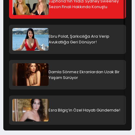
Euphoria’nın Yıldızı Sydney Sweeney
Sezon Finali Hakkında Konuştu
Ebru Polat, Şarkıcılığa Ara Verip
Avukatlığa Geri Dönüyor!
Damla Sönmez Ekranlardan Uzak Bir
Yaşam Sürüyor
Esra Bilgiç’in Özel Hayatı Gündemde!