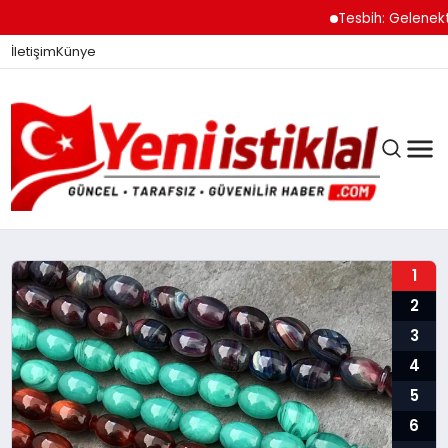
Tesbih: Gelenekten Modern
İletişim
Künye
1
2
GÜNDEM
3
4
DÜNYA
5
6