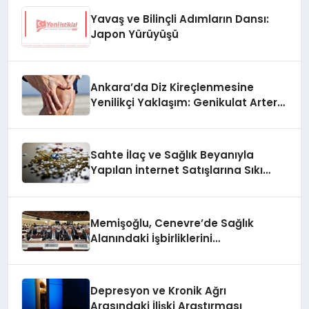
Yavaş ve Bilinçli Adımların Dansı:
ANKARA’DA GÜZELLİK VE MODA GÜNÜ
Japon Yürüyüşü
SES GETİRDİ
Ankara’da Diz Kireçlenmesine
Yenilikçi Yaklaşım: Genikulat Arter
‘Burak Budak başarılı radyo
Embolizasyonu
programları ile en çok dinlenenler
arasında yerini aldı’
Sahte İlaç ve Sağlık Beyanıyla
Yapılan İnternet Satışlarına Sıkı
Denetim
”İsmet Uraş” yeni şarkısı ”Anlasana”
ile yayında!
Memişoğlu, Cenevre’de Sağlık
Alanındaki İşbirliklerini
Güçlendiriyor
Batum 29 Ekim Cumhuriyet Bayramını
Serap Zincir’le kutladı!
Depresyon ve Kronik Ağrı
Arasındaki İlişki Araştırması