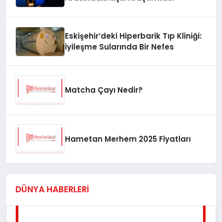
Brand Week Istanbul’un onur konuğu
Eskişehir’deki Hiperbarik Tıp Kliniği:
Demet Akbağ olacak
İyileşme Sularında Bir Nefes
Matcha Çayı Nedir?
Nurgül Yeşilçay Kanyon’da
Görüntülendi
Hametan Merhem 2025 Fiyatları
‘Müstakbel Damat’ ekibi Gripin ile
stüdyoya girdi
DÜNYA HABERLERİ