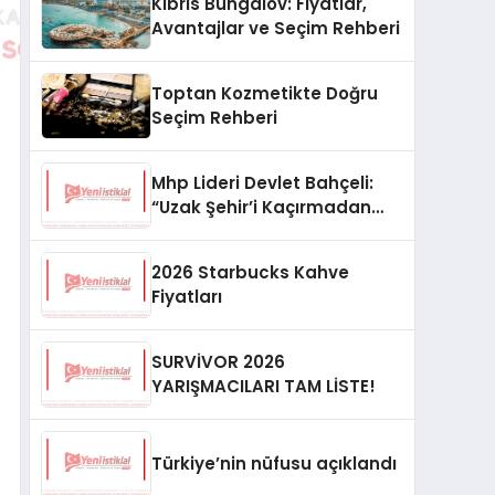
Kıbrıs Bungalov: Fiyatlar,
Avantajlar ve Seçim Rehberi
Toptan Kozmetikte Doğru
Seçim Rehberi
Mhp Lideri Devlet Bahçeli:
“Uzak Şehir’i Kaçırmadan
İzliyorum”
2026 Starbucks Kahve
Fiyatları
SURVİVOR 2026
YARIŞMACILARI TAM LİSTE!
Türkiye’nin nüfusu açıklandı