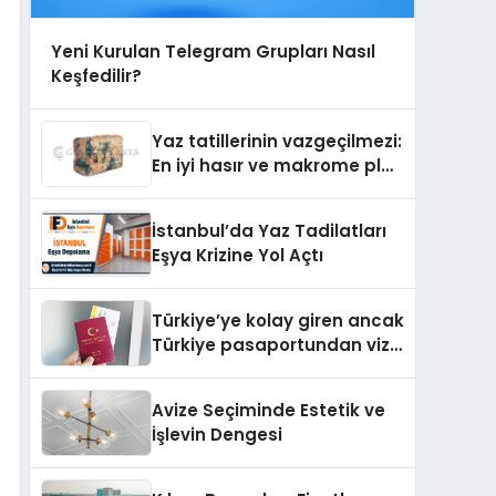
Yeni Kurulan Telegram Grupları Nasıl
Keşfedilir?
Yaz tatillerinin vazgeçilmezi:
En iyi hasır ve makrome plaj
çantası tavsiyeleri
İstanbul’da Yaz Tadilatları
Eşya Krizine Yol Açtı
Türkiye’ye kolay giren ancak
Türkiye pasaportundan vize
isteyen ülkeler hangileri?
Avize Seçiminde Estetik ve
İşlevin Dengesi