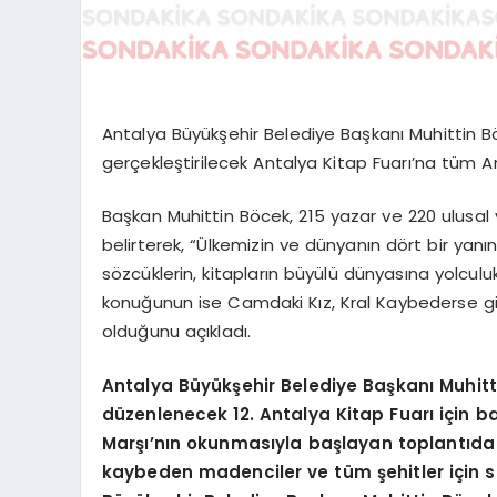
Antalya Büyükşehir Belediye Başkanı Muhittin Böc
gerçekleştirilecek Antalya Kitap Fuarı’na tüm Ant
Başkan Muhittin Böcek, 215 yazar ve 220 ulusal v
belirterek, “Ülkemizin ve dünyanın dört bir yanı
sözcüklerin, kitapların büyülü dünyasına yolculu
konuğunun ise Camdaki Kız, Kral Kaybederse gi
olduğunu açıkladı.
Antalya Büyükşehir Belediye Başkanı Muhitti
düzenlenecek 12. Antalya Kitap Fuarı için ba
Marşı’nın okunmasıyla başlayan toplantıd
kaybeden madenciler ve tüm şehitler için s