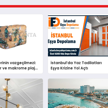
erinin vazgeçilmezi:
İstanbul’da Yaz Tadilatları
sır ve makrome plaj
Eşya Krizine Yol Açtı
avsiyeleri