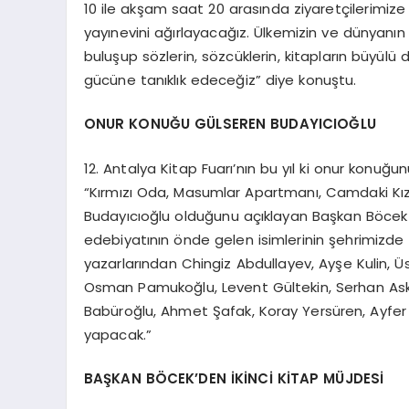
10 ile akşam saat 20 arasında ziyaretçilerimize 
yayınevini ağırlayacağız. Ülkemizin ve dünyanın
buluşup sözlerin, sözcüklerin, kitapların büyülü
gücüne tanıklık edeceğiz” diye konuştu.
ONUR KONUĞU GÜLSEREN BUDAYICIOĞLU
12. Antalya Kitap Fuarı’nın bu yıl ki onur konuğu
“Kırmızı Oda, Masumlar Apartmanı, Camdaki Kız” 
Budayıcıoğlu olduğunu açıklayan Başkan Böcek
edebiyatının önde gelen isimlerinin şehrimizde
yazarlarından Chingiz Abdullayev, Ayşe Kulin, 
Osman Pamukoğlu, Levent Gültekin, Serhan Asker
Babüroğlu, Ahmet Şafak, Koray Yersüren, Ayfer Y
yapacak.”
BAŞKAN BÖCEK’DEN İKİNCİ KİTAP MÜJDESİ