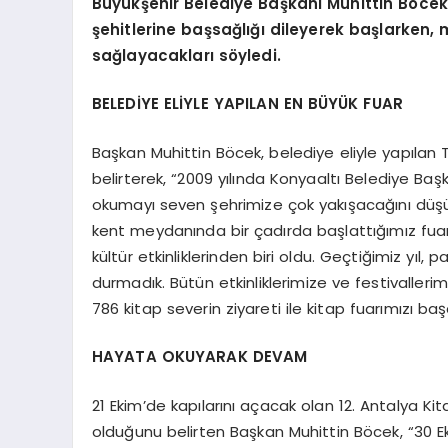
Büyükşehir Belediye Başkanı Muhittin Böc
şehitlerine başsağlığı dileyerek başlarken,
sağlayacakları söyledi.
BELEDİYE ELİYLE YAPILAN EN BÜYÜK FUAR
Başkan Muhittin Böcek, belediye eliyle yapılan T
belirterek, “2009 yılında Konyaaltı Belediye Ba
okumayı seven şehrimize çok yakışacağını düşündü
kent meydanında bir çadırda başlattığımız fuarı
kültür etkinliklerinden biri oldu. Geçtiğimiz y
durmadık. Bütün etkinliklerimize ve festivalleri
786 kitap severin ziyareti ile kitap fuarımızı başa
HAYATA OKUYARAK DEVAM
21 Ekim’de kapılarını açacak olan 12. Antalya 
olduğunu belirten Başkan Muhittin Böcek, “30