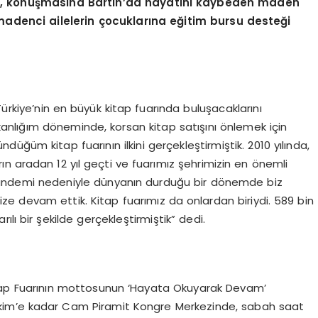
ek, konuşmasına Bartın’da hayatını kaybeden maden
 madenci ailelerin çocuklarına eğitim bursu desteği
ürkiye’nin en büyük kitap fuarında buluşacaklarını
şkanlığım döneminde, korsan kitap satışını önlemek için
ğüm kitap fuarının ilkini gerçekleştirmiştik. 2010 yılında,
n aradan 12 yıl geçti ve fuarımız şehrimizin en önemli
ıl, pandemi nedeniyle dünyanın durduğu bir dönemde biz
mize devam ettik. Kitap fuarımız da onlardan biriydi. 589 bin
rılı bir şekilde gerçekleştirmiştik” dedi.
Kitap Fuarının mottosunun ‘Hayata Okuyarak Devam’
 Ekim’e kadar Cam Piramit Kongre Merkezinde, sabah saat