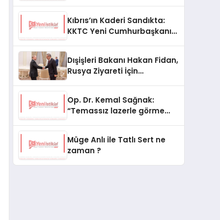
Kıbrıs’ın Kaderi Sandıkta:
KKTC Yeni Cumhurbaşkanını
Seçiyor
Dışişleri Bakanı Hakan Fidan,
Rusya Ziyareti İçin
Hazırlıklarını Sürdürüyor
Op. Dr. Kemal Sağnak:
“Temassız lazerle görme
düzeltme, hasta konforunu
artırıyor”
Müge Anlı ile Tatlı Sert ne
zaman ?