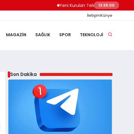
Yeni Kurulan Telegram Grupları Nasıl Keşfed
13:35:01
İletişim
Künye
MAGAZIN
SAĞLIK
SPOR
TEKNOLOJI
Son Dakika