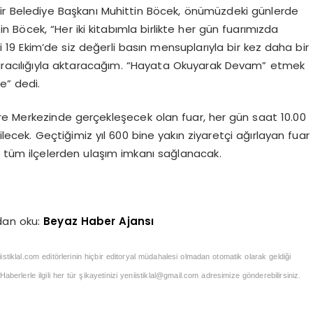
r Belediye Başkanı Muhittin Böcek, önümüzdeki günlerde
tin Böcek, “Her iki kitabımla birlikte her gün fuarımızda
li 19 Ekim’de siz değerli basın mensuplarıyla bir kez daha bir
in aracılığıyla aktaracağım. “Hayata Okuyarak Devam” etmek
e” dedi.
re Merkezinde gerçekleşecek olan fuar, her gün saat 10.00
ilecek. Geçtiğimiz yıl 600 bine yakın ziyaretçi ağırlayan fuar
an tüm ilçelerden ulaşım imkanı sağlanacak.
dan oku:
Beyaz Haber Ajansı
iistiklal.com editörlerinin hiçbir editoryal müdahalesi olmadan otomatik olarak geldiği
berlerle ilgili her tür şikayetinizi
yeniistiklal@gmail.com
adresimize gönderebilirsiniz.