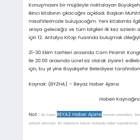
Konuşmasını bir müjdeyle noktalayan Büyükşehi
ikinci kitabının çıkacağını açıkladı. Başkan Muhit
misafirlerimizle buluşacağım. Yeni kitabımla ilgi
araya geleceğiz ve tüm bilgileri ilk kez sizler
için 12. Antalya Kitap Fuarında buluşmak dileğiyl
21-30 Ekim tarihleri arasında Cam Piramit Kong
ile 20.00 arasında ücretsiz olarak ziyaret edileb
için, bu yıl yine Büyükşehir Belediyesi tarafınd
Kaynak: (BYZHA) – Beyaz Haber Ajansı
Haberi Kaynağın
Not :
BEYAZ Haber Ajansı
Bu haber
internet sitesinden, Yen
şekliyle alınmıştır. Bu haberlerin hukuki muhatabı haber kaynaklarıdır. Ha