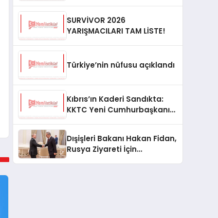
SURVİVOR 2026
YARIŞMACILARI TAM LİSTE!
Türkiye’nin nüfusu açıklandı
Kıbrıs’ın Kaderi Sandıkta:
KKTC Yeni Cumhurbaşkanını
Seçiyor
Dışişleri Bakanı Hakan Fidan,
Rusya Ziyareti İçin
Hazırlıklarını Sürdürüyor