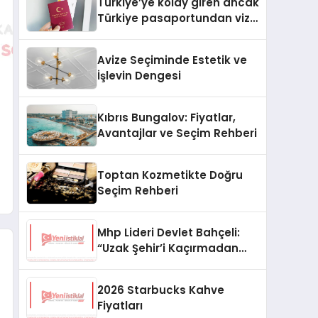
Türkiye’ye kolay giren ancak
Türkiye pasaportundan vize
isteyen ülkeler hangileri?
Avize Seçiminde Estetik ve
İşlevin Dengesi
Kıbrıs Bungalov: Fiyatlar,
Avantajlar ve Seçim Rehberi
Toptan Kozmetikte Doğru
Seçim Rehberi
Mhp Lideri Devlet Bahçeli:
“Uzak Şehir’i Kaçırmadan
İzliyorum”
2026 Starbucks Kahve
Fiyatları