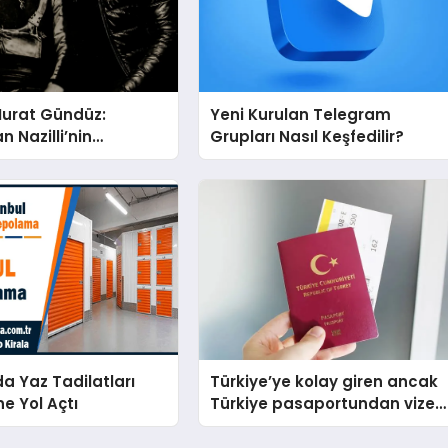
Murat Gündüz:
Yeni Kurulan Telegram
n Nazilli’nin
Grupları Nasıl Keşfedilir?
na Ese Efe’nin İzinde
ü Duruş
da Yaz Tadilatları
Türkiye’ye kolay giren ancak
ne Yol Açtı
Türkiye pasaportundan vize
isteyen ülkeler hangileri?