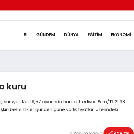
GÜNDEM
DÜNYA
EĞITIM
EKONOMI
u
ro kuru
iş sürüyor. Kur 19,57 civarında hareket ediyor. Euro/TL 21,38
kin belirsizlikler günden güne varlık fiyatları üzerindeki
0 Yorum Yapıldı
Paylaş