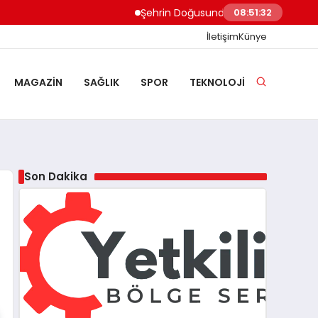
Şehrin Doğusundan Boğaz Kıyılarına Ev 
08:51:33
İletişim
Künye
MAGAZIN
SAĞLIK
SPOR
TEKNOLOJI
Son Dakika