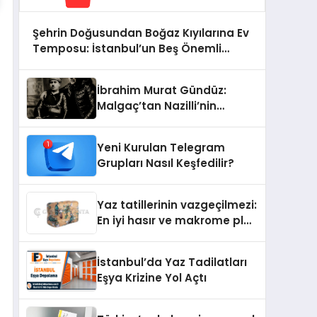
Şehrin Doğusundan Boğaz Kıyılarına Ev
Temposu: İstanbul’un Beş Önemli
Semtinde Teknik Servis Deneyimi
İbrahim Murat Gündüz:
Malgaç’tan Nazilli’nin
Kurtuluşuna Ese Efe’nin
İzinde Bir Ülkücü Duruş
Yeni Kurulan Telegram
Grupları Nasıl Keşfedilir?
Yaz tatillerinin vazgeçilmezi:
En iyi hasır ve makrome plaj
çantası tavsiyeleri
İstanbul’da Yaz Tadilatları
Eşya Krizine Yol Açtı