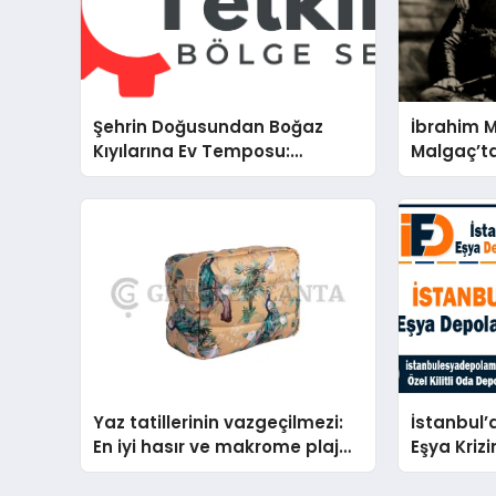
Şehrin Doğusundan Boğaz
İbrahim 
Kıyılarına Ev Temposu:
Malgaç’ta
İstanbul’un Beş Önemli
Kurtuluşu
Semtinde Teknik Servis
Bir Ülküc
Deneyimi
Yaz tatillerinin vazgeçilmezi:
İstanbul’
En iyi hasır ve makrome plaj
Eşya Krizi
çantası tavsiyeleri