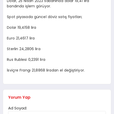
Dolar, 25 Nisan 2023 sabahında dolar 19,41 lira
bandında işlem görüyor.
Spot piyasada güncel döviz satış fiyatları;
Dolar 19,4158 lira
Euro 21,4617 lira
Sterlin 24,2806 lira
Rus Rublesi 0,2391 lira
İsviçre Frangı 21,8868 liradan el değiştiriyor.
Yorum Yap
Ad Soyad: