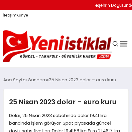
Şehrin Doğusundan B
İletişim
Künye
Ana Sayfa
Gündem
25 Nisan 2023 dolar – euro kuru
GÜNDEM
25 Nisan 2023 dolar – euro kuru
Dolar, 25 Nisan 2023 sabahında dolar 19,41 lira
DÜNYA
bandında işlem görüyor. Spot piyasada güncel
döviz satış fiyatları; Dolar 19,4158 lira Euro 21,4617 lira