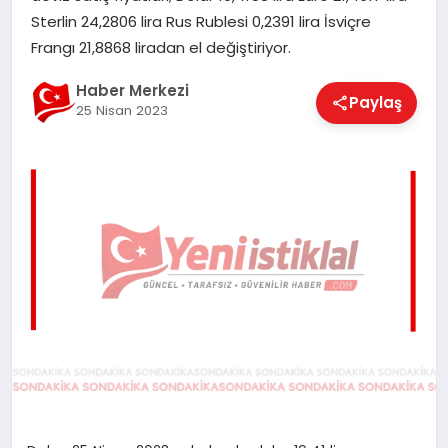
EĞITIM
Sterlin 24,2806 lira Rus Rublesi 0,2391 lira İsviçre
Frangı 21,8868 liradan el değiştiriyor.
Haber Merkezi
EKONOMI
Paylaş
25 Nisan 2023
MAGAZIN
SAĞLIK
SPOR
TEKNOLOJI