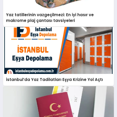
Yaz tatillerinin vazgeçilmezi: En iyi hasır ve
makrome plaj çantası tavsiyeleri
İstanbul’da Yaz Tadilatları Eşya Krizine Yol Açtı