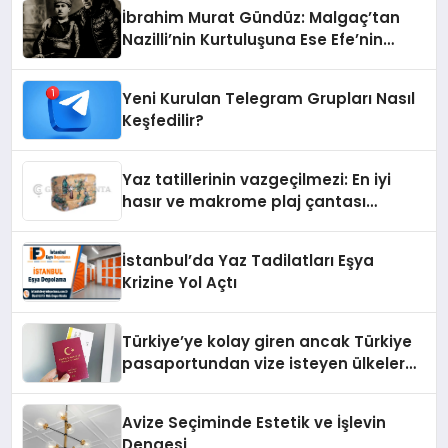
İbrahim Murat Gündüz: Malgaç’tan
Nazilli’nin Kurtuluşuna Ese Efe’nin
İzinde Bir Ülkücü Duruş
Yeni Kurulan Telegram Grupları Nasıl
Keşfedilir?
Yaz tatillerinin vazgeçilmezi: En iyi
hasır ve makrome plaj çantası
tavsiyeleri
İstanbul’da Yaz Tadilatları Eşya
Krizine Yol Açtı
Türkiye’ye kolay giren ancak Türkiye
pasaportundan vize isteyen ülkeler
hangileri?
Avize Seçiminde Estetik ve İşlevin
Dengesi