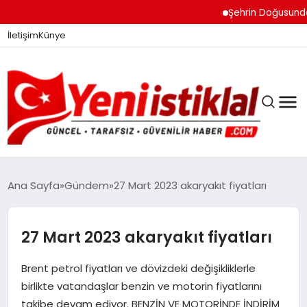
Şehrin Doğusundan Bo
İletişim
Künye
Ana Sayfa
Gündem
27 Mart 2023 akaryakıt fiyatları
GÜNDEM
27 Mart 2023 akaryakıt fiyatları
Brent petrol fiyatları ve dövizdeki değişikliklerle
DÜNYA
birlikte vatandaşlar benzin ve motorin fiyatlarını
takibe devam ediyor. BENZİN VE MOTORİNDE İNDİRİM