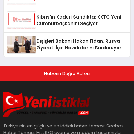
Kıbrıs’ın Kaderi Sandıkta: KKTC Yeni
Cumhurbaşkanını Seçiyor
Dışişleri Bakanı Hakan Fidan, Rusya
Ziyareti İçin Hazırlıklarını Sürdürüyor
Haberin Doğru Adresi
Türkiye’nin en güçlü ve en iddialı haber teması: Seobaz
Haber Teması. Hız, SEO uyumu ve modern tasarımıyla