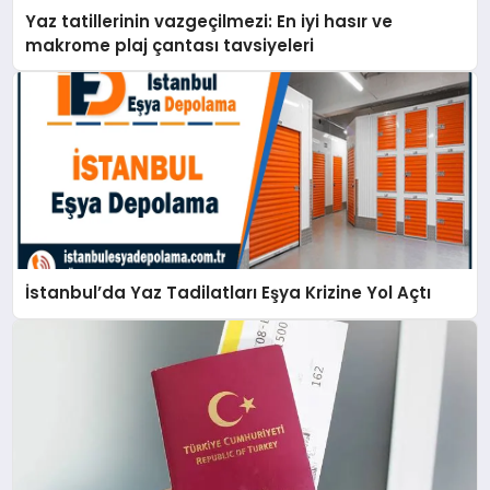
Yaz tatillerinin vazgeçilmezi: En iyi hasır ve
makrome plaj çantası tavsiyeleri
İstanbul’da Yaz Tadilatları Eşya Krizine Yol Açtı