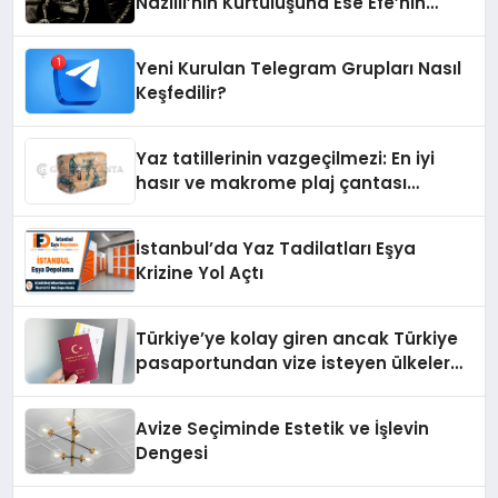
Nazilli’nin Kurtuluşuna Ese Efe’nin
İzinde Bir Ülkücü Duruş
Yeni Kurulan Telegram Grupları Nasıl
Keşfedilir?
Yaz tatillerinin vazgeçilmezi: En iyi
hasır ve makrome plaj çantası
tavsiyeleri
İstanbul’da Yaz Tadilatları Eşya
Krizine Yol Açtı
Türkiye’ye kolay giren ancak Türkiye
pasaportundan vize isteyen ülkeler
hangileri?
Avize Seçiminde Estetik ve İşlevin
Dengesi