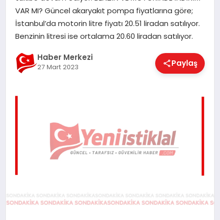
EĞITIM
VAR MI? Güncel akaryakıt pompa fiyatlarına göre;
İstanbul’da motorin litre fiyatı 20.51 liradan satılıyor.
Benzinin litresi ise ortalama 20.60 liradan satılıyor.
EKONOMI
Haber Merkezi
Paylaş
27 Mart 2023
MAGAZIN
SAĞLIK
SPOR
TEKNOLOJI