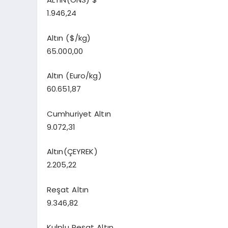
1.946,24
Altın ($/kg)
65.000,00
Altın (Euro/kg)
60.651,87
Cumhuriyet Altın
9.072,31
Altın(ÇEYREK)
2.205,22
Reşat Altın
9.346,82
Kulplu Reşat Altın