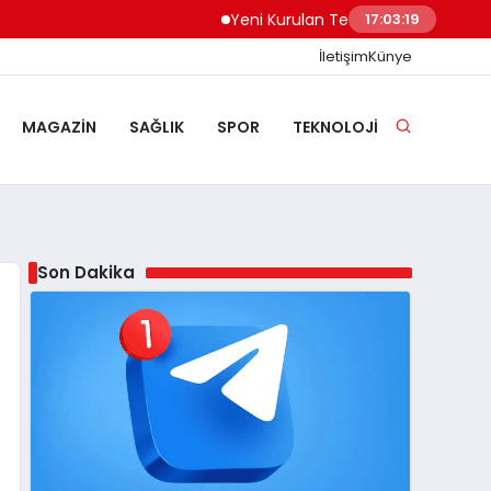
Yeni Kurulan Telegram Grupları Nasıl Keşf
17:03:20
İletişim
Künye
MAGAZIN
SAĞLIK
SPOR
TEKNOLOJI
Son Dakika