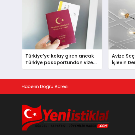
Türkiye’ye kolay giren ancak
Avize Seç
Türkiye pasaportundan vize
İşlevin D
isteyen ülkeler hangileri?
Haberin Doğru Adresi