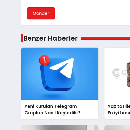
Gönder
Benzer Haberler
Yeni Kurulan Telegram
Yaz tatill
Grupları Nasıl Keşfedilir?
En iyi ha
çantası t