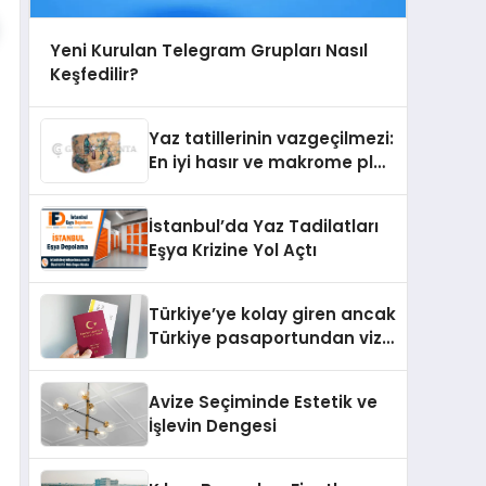
Yeni Kurulan Telegram Grupları Nasıl
Keşfedilir?
Yaz tatillerinin vazgeçilmezi:
En iyi hasır ve makrome plaj
çantası tavsiyeleri
İstanbul’da Yaz Tadilatları
Eşya Krizine Yol Açtı
Türkiye’ye kolay giren ancak
Türkiye pasaportundan vize
isteyen ülkeler hangileri?
Avize Seçiminde Estetik ve
İşlevin Dengesi