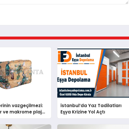
erinin vazgeçilmezi:
İstanbul’da Yaz Tadilatları
sır ve makrome plaj
Eşya Krizine Yol Açtı
avsiyeleri