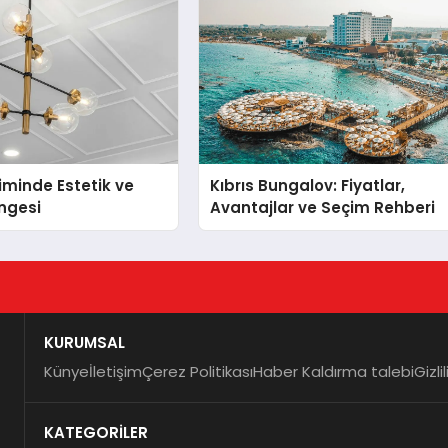
iminde Estetik ve
Kıbrıs Bungalov: Fiyatlar,
engesi
Avantajlar ve Seçim Rehberi
KURUMSAL
Künye
İletişim
Çerez Politikası
Haber Kaldırma talebi
Gizli
KATEGORİLER