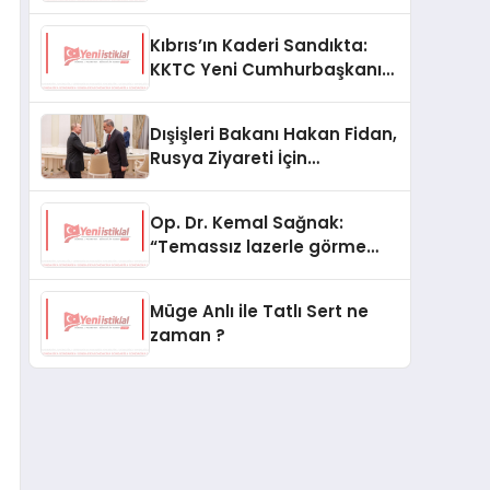
Kıbrıs’ın Kaderi Sandıkta:
KKTC Yeni Cumhurbaşkanını
Seçiyor
Dışişleri Bakanı Hakan Fidan,
Rusya Ziyareti İçin
Hazırlıklarını Sürdürüyor
Op. Dr. Kemal Sağnak:
“Temassız lazerle görme
düzeltme, hasta konforunu
artırıyor”
Müge Anlı ile Tatlı Sert ne
zaman ?