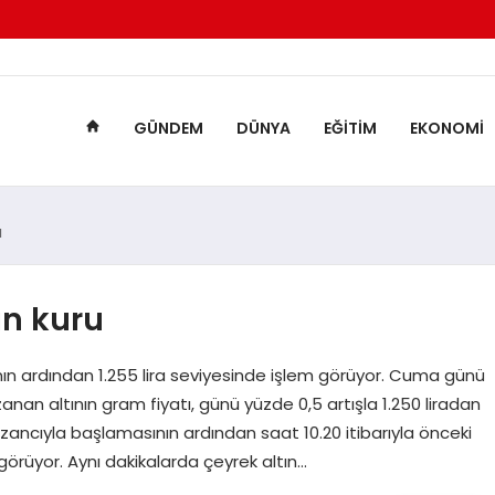
GÜNDEM
DÜNYA
EĞITIM
EKONOMI
u
ın kuru
ının ardından 1.255 lira seviyesinde işlem görüyor. Cuma günü
zanan altının gram fiyatı, günü yüzde 0,5 artışla 1.250 liradan
zancıyla başlamasının ardından saat 10.20 itibarıyla önceki
görüyor. Aynı dakikalarda çeyrek altın…