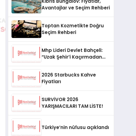
Kıbrıs Bungalov: Fiyatlar,
Avantajlar ve Seçim Rehberi
Toptan Kozmetikte Doğru
Seçim Rehberi
Mhp Lideri Devlet Bahçeli:
“Uzak Şehir’i Kaçırmadan
İzliyorum”
2026 Starbucks Kahve
Fiyatları
SURVİVOR 2026
YARIŞMACILARI TAM LİSTE!
Türkiye’nin nüfusu açıklandı