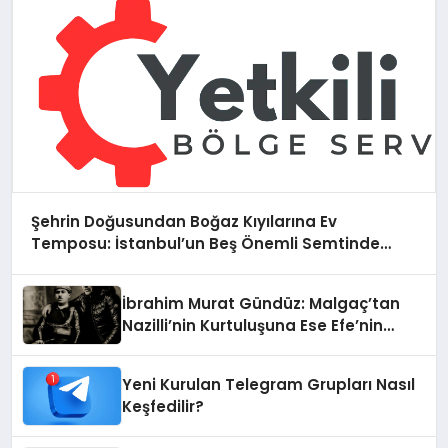
Şehrin Doğusundan Boğaz Kıyılarına Ev
Temposu: İstanbul’un Beş Önemli Semtinde
Teknik Servis Deneyimi
İbrahim Murat Gündüz: Malgaç’tan
Nazilli’nin Kurtuluşuna Ese Efe’nin
İzinde Bir Ülkücü Duruş
Yeni Kurulan Telegram Grupları Nasıl
Keşfedilir?