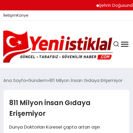
Şehrin Doğusundan Bo
İletişim
Künye
Ana Sayfa
Gündem
811 Milyon İnsan Gıdaya Erişemiyor
GÜNDEM
811 Milyon İnsan Gıdaya
Erişemiyor
DÜNYA
Dünya Doktorları Küresel çapta artan aşırı