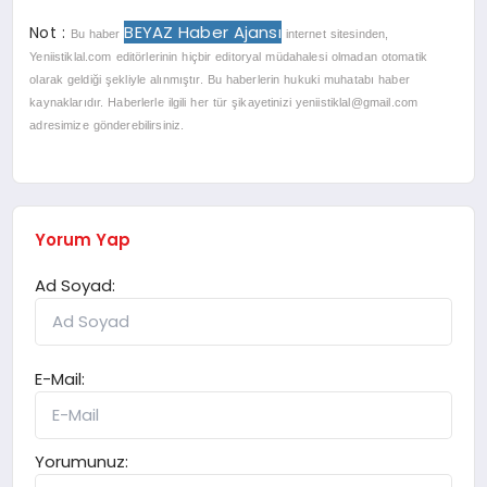
BEYAZ Haber Ajansı
Not :
Bu haber
internet sitesinden,
Yeniistiklal.com editörlerinin hiçbir editoryal müdahalesi olmadan otomatik
olarak geldiği şekliyle alınmıştır. Bu haberlerin hukuki muhatabı haber
kaynaklarıdır. Haberlerle ilgili her tür şikayetinizi
yeniistiklal@gmail.com
adresimize gönderebilirsiniz.
Yorum Yap
Ad Soyad:
E-Mail:
Yorumunuz: