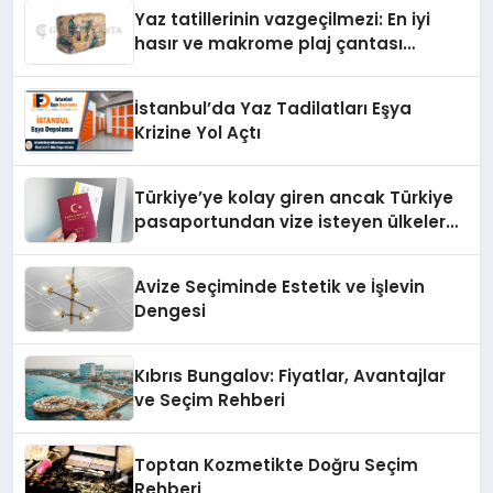
Yaz tatillerinin vazgeçilmezi: En iyi
hasır ve makrome plaj çantası
tavsiyeleri
İstanbul’da Yaz Tadilatları Eşya
Krizine Yol Açtı
Türkiye’ye kolay giren ancak Türkiye
pasaportundan vize isteyen ülkeler
hangileri?
Avize Seçiminde Estetik ve İşlevin
Dengesi
Kıbrıs Bungalov: Fiyatlar, Avantajlar
ve Seçim Rehberi
Toptan Kozmetikte Doğru Seçim
Rehberi