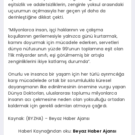
eşitsizlik ve adaletsizliklerin, zenginle yoksul arasındaki
uçurumun açılmasıyla her geçen yıl daha da
derinleştiğine dikkat çekti.
“Milyonlarca insan, işçi haklarının ve çalışma
koşullarının gerilemesiyle yalnızca günü kurtarmak,
karnını doyurmak için mücadele ederken, servetleri
dünya nüfusunun yüzde 99’unun toplamına eşit olan
1’lik milyarder sınıfı, eşi görülmemiş bir artışla
zenginliklerini ikiye katlamış durumda”.
Onurlu ve insanca bir yaşam için her türlü ayrımcılığa
karşı mücadelede ortak bir sorumlulukla küresel
dayanışmanın ilke edinilmesinin önemine vurgu yapan
Dünya Doktorları, uluslararası toplumu milyonlarca
insanın acı çekmesine neden olan yoksulluğu ortadan
kaldırmak için gerekli adımları atmaya çağırdı.
Kaynak: (BYZHA) – Beyaz Haber Ajansı
Haberi Kaynağından oku:
Beyaz Haber Ajansı