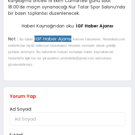
Karşılaşma öncesi 15 Ekim Cumartesi günü saat
18.00’de maçın oynanacağı Nur Tatar Spor Salonu’nda
bir basın toplantısı düzenlenecek.
Haberi Kaynağından oku:
İGF Haber Ajansı
İGF Haber Ajansı
Not :
Bu haber
internet sitesinden, Yeniistiklal.com
editörlerinin hiçbir editoryal müdahalesi olmadan otomatik olarak geldiği
şekliyle alınmıştır. Bu haberlerin hukuki muhatabı haber kaynaklarıdır.
Haberlerle ilgili her tür şikayetinizi
yeniistiklal@gmail.com
adresimize
gönderebilirsiniz.
Yorum Yap
Ad Soyad:
E-Mail: