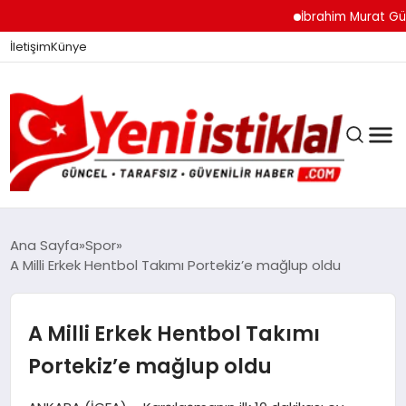
İbrahim Murat Gündüz: 
İletişim
Künye
Ana Sayfa
Spor
A Milli Erkek Hentbol Takımı Portekiz’e mağlup oldu
GÜNDEM
A Milli Erkek Hentbol Takımı
DÜNYA
Portekiz’e mağlup oldu