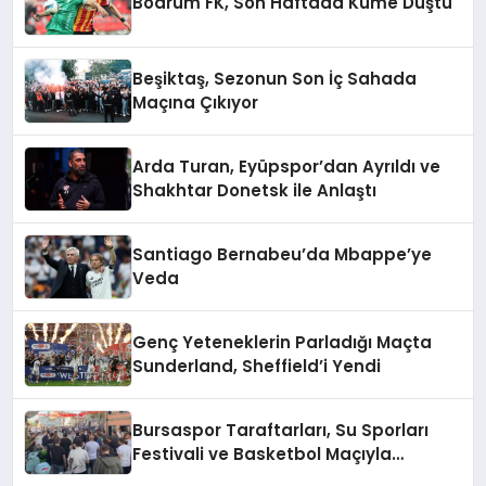
Bodrum FK, Son Haftada Küme Düştü
Beşiktaş, Sezonun Son İç Sahada
Maçına Çıkıyor
Arda Turan, Eyüpspor’dan Ayrıldı ve
Shakhtar Donetsk ile Anlaştı
Santiago Bernabeu’da Mbappe’ye
Veda
Genç Yeteneklerin Parladığı Maçta
Sunderland, Sheffield’i Yendi
Bursaspor Taraftarları, Su Sporları
Festivali ve Basketbol Maçıyla
Gündemde