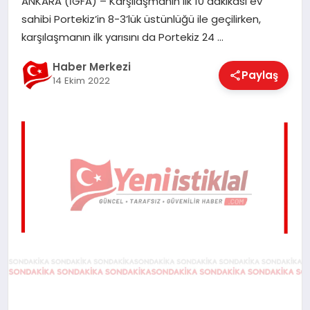
ANKARA (İGFA) – Karşılaşmanın ilk 10 dakikası ev
EĞITIM
sahibi Portekiz’in 8-3’lük üstünlüğü ile geçilirken,
karşılaşmanın ilk yarısını da Portekiz 24 …
EKONOMI
Haber Merkezi
Paylaş
14 Ekim 2022
MAGAZIN
SAĞLIK
SPOR
TEKNOLOJI