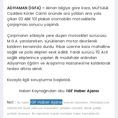
ADIYAMAN (İGFA) –
Alınan bilgiye göre kaza, Müftülük
Caddesi Körler Camii önünde ara yoldan ana yola
çıkan 02 ABK 101 plakalı otomobilin motosikletle
çarpışması sonucu yaşandı.
Çarpmanın etkisiyle yere düşen motosiklet sürücüsü
M.G.A. yaralanırken, sürüklenen motor devrilerek
kaldırım kenarında durdu. İhbar üzerine kaza mahalline
sağlık ve polis ekipleri sevk edildi. Yaralı sürücü 112 Acil
sağlık ekiplerince yapılan ilk müdahale ardından
Adıyaman Eğitim ve Araştırma Hastanesi’ne kaldırılarak
tedavi altına alındı.
Kazayla ilgili soruşturma başlatıldı.
Haberi Kaynağından oku:
İGF Haber Ajansı
İGF Haber Ajansı
Not :
Bu haber
internet sitesinden, Yeniistiklal.com
editörlerinin hiçbir editoryal müdahalesi olmadan otomatik olarak geldiği
şekliyle alınmıştır. Bu haberlerin hukuki muhatabı haber kaynaklarıdır.