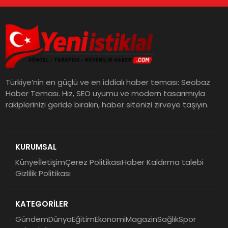
Türkiye’nin en güçlü ve en iddialı haber teması: Seobaz
Haber Teması. Hız, SEO uyumu ve modern tasarımıyla
rakiplerinizi geride bırakın, haber sitenizi zirveye taşıyın.
KURUMSAL
Künye
İletişim
Çerez Politikası
Haber Kaldırma talebi
Gizlilik Politikası
KATEGORİLER
Gündem
Dünya
Eğitim
Ekonomi
Magazin
Sağlık
Spor