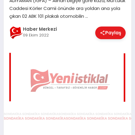
ADIYAMAN (İGFA) – Alınan bilgiye göre kaza, Müftülük
EĞITIM
Caddesi Körler Camii önünde ara yoldan ana yola
çıkan 02 ABK 101 plakalı otomobilin …
EKONOMI
Haber Merkezi
Paylaş
09 Ekim 2022
MAGAZIN
SAĞLIK
SPOR
TEKNOLOJI