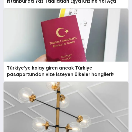
İstanbul’da Yaz Tadilatları Eşya Krizine Yol Açtı
Türkiye’ye kolay giren ancak Türkiye
pasaportundan vize isteyen ülkeler hangileri?