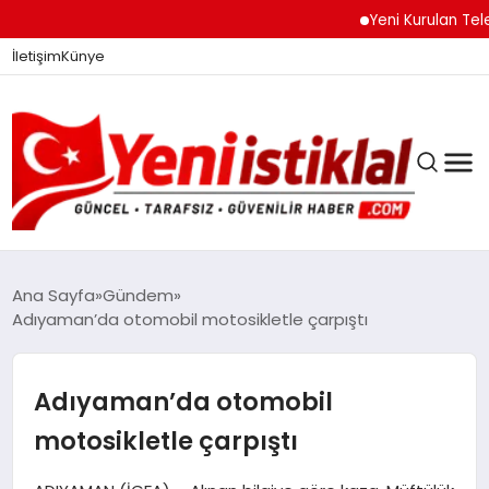
Yeni Kurulan Telegram
İletişim
Künye
Ana Sayfa
Gündem
Adıyaman’da otomobil motosikletle çarpıştı
GÜNDEM
Adıyaman’da otomobil
DÜNYA
motosikletle çarpıştı