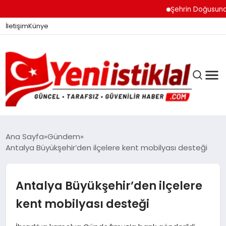
Şehrin Doğusundan B
İletişim
Künye
Ana Sayfa
Gündem
Antalya Büyükşehir’den ilçelere kent mobilyası desteği
GÜNDEM
Antalya Büyükşehir’den ilçelere
DÜNYA
kent mobilyası desteği