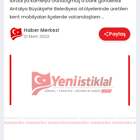
İbradı’ya kamelya Gündoğmuş’a bank gönderildi
EĞITIM
Antalya Büyükşehir Belediyesi atölyelerinde üretilen
kent mobilyaları ilçelerde vatandaşların …
EKONOMI
Haber Merkezi
Paylaş
21 Ekim 2022
MAGAZIN
SAĞLIK
SPOR
TEKNOLOJI