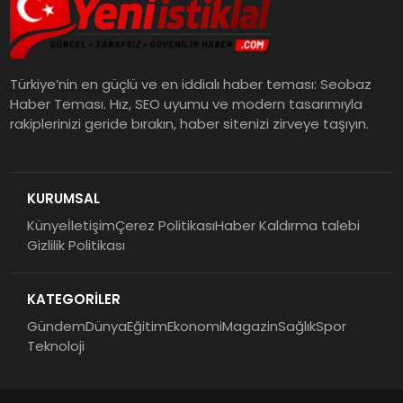
Türkiye’nin en güçlü ve en iddialı haber teması: Seobaz
Haber Teması. Hız, SEO uyumu ve modern tasarımıyla
rakiplerinizi geride bırakın, haber sitenizi zirveye taşıyın.
KURUMSAL
Künye
İletişim
Çerez Politikası
Haber Kaldırma talebi
Gizlilik Politikası
KATEGORİLER
Gündem
Dünya
Eğitim
Ekonomi
Magazin
Sağlık
Spor
Teknoloji