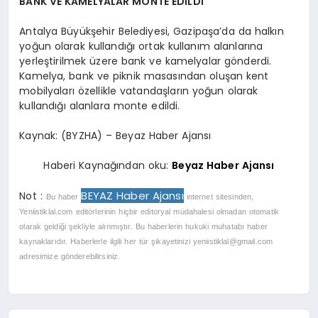
BANK VE KAMELYALAR MONTE EDİLDİ
Antalya Büyükşehir Belediyesi, Gazipaşa’da da halkın
yoğun olarak kullandığı ortak kullanım alanlarına
yerleştirilmek üzere bank ve kamelyalar gönderdi.
Kamelya, bank ve piknik masasından oluşan kent
mobilyaları özellikle vatandaşların yoğun olarak
kullandığı alanlara monte edildi.
Kaynak: (BYZHA) – Beyaz Haber Ajansı
Haberi Kaynağından oku:
Beyaz Haber Ajansı
BEYAZ Haber Ajansı
Not :
Bu haber
internet sitesinden,
Yeniistiklal.com editörlerinin hiçbir editoryal müdahalesi olmadan otomatik
olarak geldiği şekliyle alınmıştır. Bu haberlerin hukuki muhatabı haber
kaynaklarıdır. Haberlerle ilgili her tür şikayetinizi
yeniistiklal@gmail.com
adresimize gönderebilirsiniz.