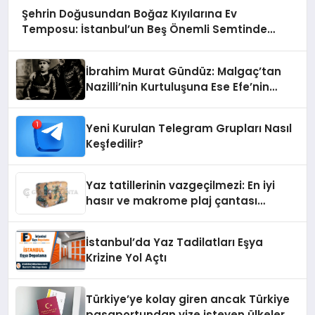
Şehrin Doğusundan Boğaz Kıyılarına Ev
Temposu: İstanbul’un Beş Önemli Semtinde
Teknik Servis Deneyimi
İbrahim Murat Gündüz: Malgaç’tan
Nazilli’nin Kurtuluşuna Ese Efe’nin
İzinde Bir Ülkücü Duruş
Yeni Kurulan Telegram Grupları Nasıl
Keşfedilir?
Yaz tatillerinin vazgeçilmezi: En iyi
hasır ve makrome plaj çantası
tavsiyeleri
İstanbul’da Yaz Tadilatları Eşya
Krizine Yol Açtı
Türkiye’ye kolay giren ancak Türkiye
pasaportundan vize isteyen ülkeler