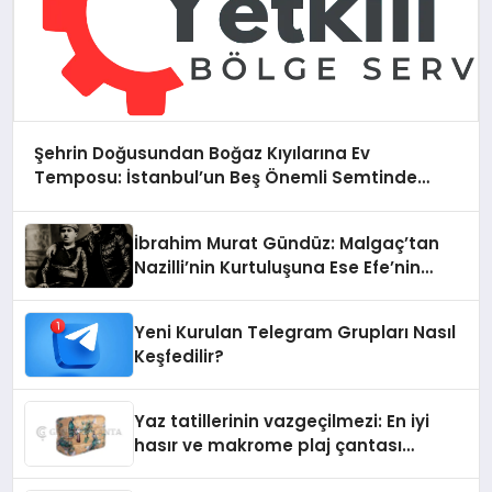
Şehrin Doğusundan Boğaz Kıyılarına Ev
Temposu: İstanbul’un Beş Önemli Semtinde
Teknik Servis Deneyimi
İbrahim Murat Gündüz: Malgaç’tan
Nazilli’nin Kurtuluşuna Ese Efe’nin
İzinde Bir Ülkücü Duruş
Yeni Kurulan Telegram Grupları Nasıl
Keşfedilir?
Yaz tatillerinin vazgeçilmezi: En iyi
hasır ve makrome plaj çantası
tavsiyeleri