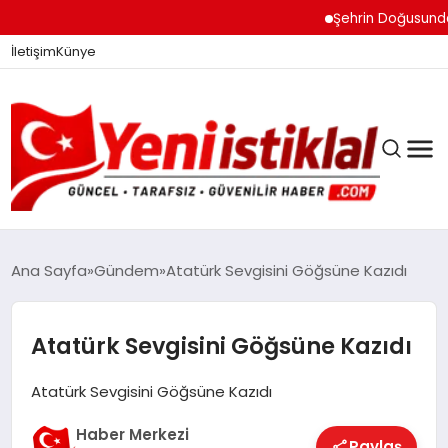
Şehrin Doğusundan Bo
İletişim
Künye
Ana Sayfa
Gündem
Atatürk Sevgisini Göğsüne Kazıdı
GÜNDEM
Atatürk Sevgisini Göğsüne Kazıdı
Atatürk Sevgisini Göğsüne Kazıdı
DÜNYA
Haber Merkezi
Paylaş