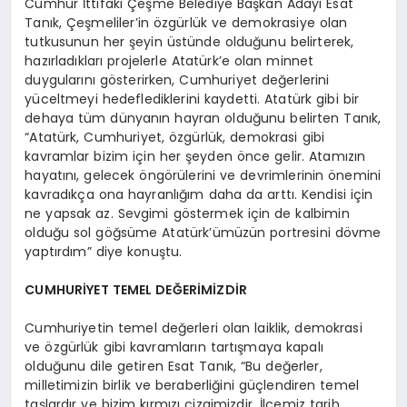
Cumhur İttifakı Çeşme Belediye Başkan Adayı Esat
Tanık, Çeşmeliler’in özgürlük ve demokrasiye olan
tutkusunun her şeyin üstünde olduğunu belirterek,
hazırladıkları projelerle Atatürk’e olan minnet
duygularını gösterirken, Cumhuriyet değerlerini
yüceltmeyi hedeflediklerini kaydetti. Atatürk gibi bir
dehaya tüm dünyanın hayran olduğunu belirten Tanık,
“Atatürk, Cumhuriyet, özgürlük, demokrasi gibi
kavramlar bizim için her şeyden önce gelir. Atamızın
hayatını, gelecek öngörülerini ve devrimlerinin önemini
kavradıkça ona hayranlığım daha da arttı. Kendisi için
ne yapsak az. Sevgimi göstermek için de kalbimin
olduğu sol göğsüme Atatürk’ümüzün portresini dövme
yaptırdım” diye konuştu.
CUMHURİYET TEMEL DEĞERİMİZDİR
Cumhuriyetin temel değerleri olan laiklik, demokrasi
ve özgürlük gibi kavramların tartışmaya kapalı
olduğunu dile getiren Esat Tanık, “Bu değerler,
milletimizin birlik ve beraberliğini güçlendiren temel
taşlardır ve bizim kırmızı çizgimizdir. İlçemiz tarih