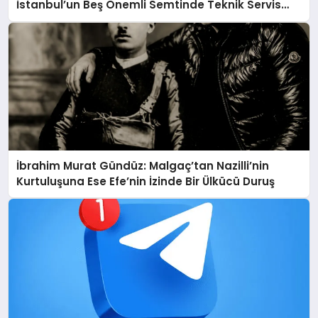
İstanbul’un Beş Önemli Semtinde Teknik Servis
Deneyimi
İbrahim Murat Gündüz: Malgaç’tan Nazilli’nin
Kurtuluşuna Ese Efe’nin İzinde Bir Ülkücü Duruş