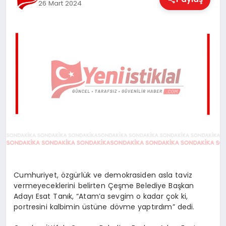
26 Mart 2024
EĞITIM
EKONOMI
MAGAZIN
SAĞLIK
SPOR
Cumhuriyet, özgürlük ve demokrasiden asla taviz
vermeyeceklerini belirten Çeşme Belediye Başkan
Adayı Esat Tanık, “Atam’a sevgim o kadar çok ki,
TEKNOLOJI
portresini kalbimin üstüne dövme yaptırdım” dedi.