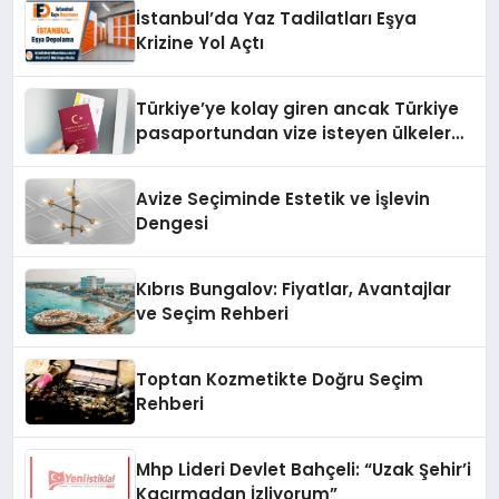
İstanbul’da Yaz Tadilatları Eşya
Krizine Yol Açtı
Türkiye’ye kolay giren ancak Türkiye
pasaportundan vize isteyen ülkeler
hangileri?
Avize Seçiminde Estetik ve İşlevin
Dengesi
Kıbrıs Bungalov: Fiyatlar, Avantajlar
ve Seçim Rehberi
Toptan Kozmetikte Doğru Seçim
Rehberi
Mhp Lideri Devlet Bahçeli: “Uzak Şehir’i
Kaçırmadan İzliyorum”