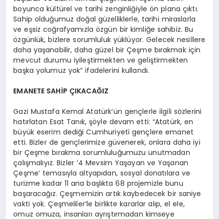
boyunca kültürel ve tarihi zenginliğiyle ön plana çıktı.
Sahip olduğumuz doğal güzelliklerle, tarihi miraslarla
ve eşsiz coğrafyamızla özgün bir kimliğe sahibiz. Bu
özgünlük, bizlere sorumluluk yüklüyor. Gelecek nesillere
daha yaşanabilir, daha güzel bir Çeşme bırakmak için
mevcut durumu iyileştirmekten ve geliştirmekten
başka yolumuz yok” ifadelerini kullandı.
EMANETE SAHİP ÇIKACAĞIZ
Gazi Mustafa Kemal Atatürk’ün gençlerle ilgili sözlerini
hatırlatan Esat Tanık, şöyle devam etti: “Atatürk, en
büyük eserim dediği Cumhuriyeti gençlere emanet
etti. Bizler de gençlerimize güvenerek, onlara daha iyi
bir Çeşme bırakma sorumluluğumuzu unutmadan
çalışmalıyız. Bizler ‘4 Mevsim Yaşayan ve Yaşanan
Çeşme’ temasıyla altyapıdan, sosyal donatılara ve
turizme kadar 11 ana başlıkta 68 projemizle bunu
başaracağız. Çeşmemizin artık kaybedecek bir saniye
vakti yok. Çeşmeliler’le birlikte kararlar alıp, el ele,
omuz omuza, insanları ayrıştırmadan kimseye