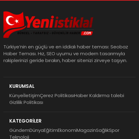
Türkiye’nin en güçlü ve en iddialı haber teması: Seobaz
Haber Teması. Hız, SEO uyumu ve modern tasarımıyla
rakiplerinizi geride bırakın, haber sitenizi zirveye taşıyın.
KURUMSAL
Künye
İletişim
Çerez Politikası
Haber Kaldırma talebi
Gizlilik Politikası
KATEGORİLER
Gündem
Dünya
Eğitim
Ekonomi
Magazin
Sağlık
Spor
Teknoloji