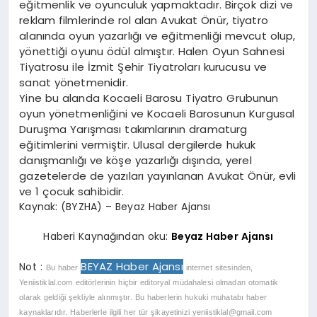
eğitmenlik ve oyunculuk yapmaktadır. Birçok dizi ve
reklam filmlerinde rol alan Avukat Önür, tiyatro
alanında oyun yazarlığı ve eğitmenliği mevcut olup,
yönettiği oyunu ödül almıştır. Halen Oyun Sahnesi
Tiyatrosu ile İzmit Şehir Tiyatroları kurucusu ve
sanat yönetmenidir.
Yine bu alanda Kocaeli Barosu Tiyatro Grubunun
oyun yönetmenliğini ve Kocaeli Barosunun Kurgusal
Duruşma Yarışması takımlarının dramaturg
eğitimlerini vermiştir. Ulusal dergilerde hukuk
danışmanlığı ve köşe yazarlığı dışında, yerel
gazetelerde de yazıları yayınlanan Avukat Önür, evli
ve 1 çocuk sahibidir.
Kaynak: (BYZHA) – Beyaz Haber Ajansı
Haberi Kaynağından oku:
Beyaz Haber Ajansı
BEYAZ Haber Ajansı
Not :
Bu haber
internet sitesinden,
Yeniistiklal.com editörlerinin hiçbir editoryal müdahalesi olmadan otomatik
olarak geldiği şekliyle alınmıştır. Bu haberlerin hukuki muhatabı haber
kaynaklarıdır. Haberlerle ilgili her tür şikayetinizi
yeniistiklal@gmail.com