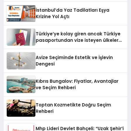
İstanbul’da Yaz Tadilatları Eşya
Krizine Yol Açtı
Türkiye’ye kolay giren ancak Türkiye
pasaportundan vize isteyen ülkeler
hangileri?
Avize Seçiminde Estetik ve İşlevin
Dengesi
Kıbrıs Bungalov: Fiyatlar, Avantajlar
ve Seçim Rehberi
Toptan Kozmetikte Doğru Seçim
Rehberi
Mhp Lideri Devlet Bahçeli: “Uzak Şehir’i