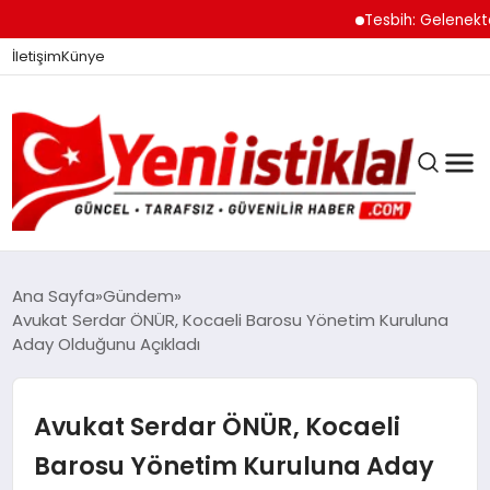
Tesbih: Gelenekten 
İletişim
Künye
Ana Sayfa
Gündem
Avukat Serdar ÖNÜR, Kocaeli Barosu Yönetim Kuruluna
Aday Olduğunu Açıkladı
GÜNDEM
Avukat Serdar ÖNÜR, Kocaeli
DÜNYA
Barosu Yönetim Kuruluna Aday