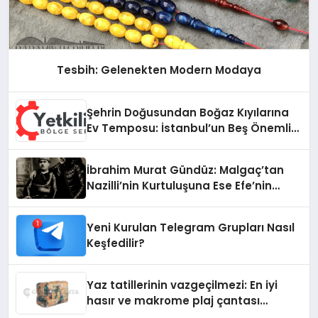
Tesbih: Gelenekten Modern Modaya
Şehrin Doğusundan Boğaz Kıyılarına
Ev Temposu: İstanbul’un Beş Önemli
Semtinde Teknik Servis Deneyimi
İbrahim Murat Gündüz: Malgaç’tan
Nazilli’nin Kurtuluşuna Ese Efe’nin
İzinde Bir Ülkücü Duruş
Yeni Kurulan Telegram Grupları Nasıl
Keşfedilir?
Yaz tatillerinin vazgeçilmezi: En iyi
hasır ve makrome plaj çantası
tavsiyeleri