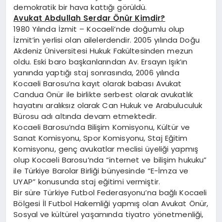
demokratik bir hava kattığı görüldü.
Avukat Abdullah Serdar Önür Kimdir?
1980 Yılında İzmit – Kocaeli’nde doğumlu olup
İzmit’in yerlisi olan ailelerdendir. 2005 yılında Doğu
Akdeniz Üniversitesi Hukuk Fakültesinden mezun
oldu. Eski baro başkanlarından Av. Ersayın Işık’ın
yanında yaptığı staj sonrasında, 2006 yılında
Kocaeli Barosu’na kayıt olarak babası Avukat
Candua Önür ile birlikte serbest olarak avukatlık
hayatını aralıksız olarak Can Hukuk ve Arabuluculuk
Bürosu adı altında devam etmektedir.
Kocaeli Barosu’nda Bilişim Komisyonu, Kültür ve
Sanat Komisyonu, Spor Komisyonu, Staj Eğitim
Komisyonu, genç avukatlar meclisi üyeliği yapmış
olup Kocaeli Barosu’nda “internet ve bilişim hukuku”
ile Türkiye Barolar Birliği bünyesinde “E-İmza ve
UYAP” konusunda staj eğitimi vermiştir.
Bir süre Türkiye Futbol Federasyonu’na bağlı Kocaeli
Bölgesi İl Futbol Hakemliği yapmış olan Avukat Önür,
Sosyal ve kültürel yaşamında tiyatro yönetmenliği,