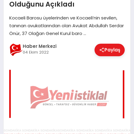
Olduğunu Açıkladı
EĞITIM
Kocaeli Barosu üyelerinden ve Kocaeli’nin sevilen,
tanınan avukatlarından olan Avukat Abdullah Serdar
EKONOMI
Önür, 37 Olağan Genel Kurul baro …
Haber Merkezi
Paylaş
MAGAZIN
04 Ekim 2022
SAĞLIK
SPOR
TEKNOLOJI