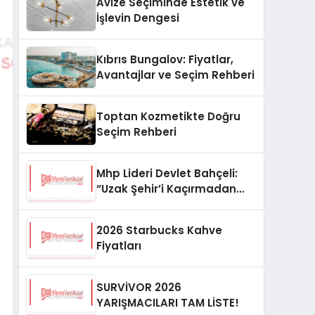
Avize Seçiminde Estetik ve
İşlevin Dengesi
Kıbrıs Bungalov: Fiyatlar,
Avantajlar ve Seçim Rehberi
Toptan Kozmetikte Doğru
Seçim Rehberi
Mhp Lideri Devlet Bahçeli:
“Uzak Şehir’i Kaçırmadan
İzliyorum”
2026 Starbucks Kahve
Fiyatları
SURVİVOR 2026
YARIŞMACILARI TAM LİSTE!