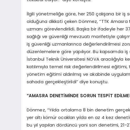
İlgili yönetmeliğe göre, her 250 çalışana bir iş 
olduğuna dikkati çeken Dönmez, “TTK Amasra Mü
uzmanı görevlendirildi. Başka bir ifadeyle her 3
sağlığı ve güvenliği mevzuatı marifetiyle çalışm
iş güvenliği uzmanlarınca değerlendirilmesi zor
düzenlemelere göre yapılıyor. Bu kapsamda iş s
İstanbul Teknik Üniversitesi NOVA aracılığıyla ke
katılımıyla temel risk değerlendirilmesi eğitimi
yönetim eğitimi aldırılmış ve akabinde uygula
sahada gerçekleştirildi” diye konuştu.
“AMASRA DENETİMİNDE SORUN TESPİT EDİLME
Dönmez, “Yılda ortalama 8 bin denetim gerçekl
yer altı kömür ocakları yılda en az 4 kez de
bu yıl yapılan dördüncü yani son denetimi, 21-2