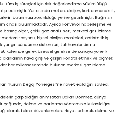
du. Tüm iş süreçleri için risk değerlendirme yükümlülüğü
takip edilmiştir. Yer altında metan, oksijen, karbonmonoksit,
sörlerin bulunması zorunluluğu yerine getirilmiştir. Bağımsız
çüm cihazı bulunmaktadır. Ayrıca konveyör haberleşme ve
ık ve basınç ölçer, çoklu gaz analiz seti, merkezi gaz izleme
modernizasyonu, kişisel oksijen maskeleri, antistatik iş
tik yangın söndürme sistemleri, tali havalandırma
50 kalemde gerek bireysel gerekse de sahaya yönelik
ma alanlarının hava giriş ve çıkışını kontrol etmek ve ölçmek
ensörler her müessesemizde bulunan merkezi gaz izleme
lan “Kurum Degaj Yönergesi”ne riayet edildiğini söyledi.
adelerin çarpıtıldığını anımsatan Bakan Dönmez, dünya
bir çoğunda, delme ve patlatma yönteminin kullanıldığını
reği olarak, teknik düzenlemelere riayet edilerek, delme ve