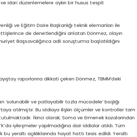
 ve idari düzenlemelere aykırı bir husus tespit
venliği ve Eğitim Daire Başkanlığı teknik elemanları ile
ettişlerince de denetlendiğini anlatan Dönmez, olayın
riyet Başsavcılığınca adli soruşturma başlatıldığını
ıştay raporlarına dikkati çeken Dönmez, TBMM’deki
an ‘solunabilir ve patlayabilir tozla mücadele’ başlığı
rtaya atılmıştır. Bu iddiaya ilişkin ölçümler ve kontroller tam
tutulmaktadır. İkinci olarak; Soma ve Ermenek kazalarından
da iyileşmeler yapılmadığına dair iddialar atıldı. Tüm
 yeraltı açıklıklarında hayat hattı tesis edildi. Yeraltı