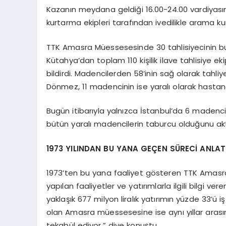
Kazanın meydana geldiği 16.00-24.00 vardiyası
kurtarma ekipleri tarafından ivedilikle arama k
TTK Amasra Müessesesinde 30 tahlisiyecinin b
Kütahya’dan toplam 110 kişilik ilave tahlisiye e
bildirdi. Madencilerden 58’inin sağ olarak tahliy
Dönmez, 11 madencinin ise yaralı olarak hastanel
Bugün itibarıyla yalnızca İstanbul’da 6 madenc
bütün yaralı madencilerin taburcu olduğunu akt
1973 YILINDAN BU YANA GEÇEN SÜRECİ ANLAT
1973’ten bu yana faaliyet gösteren TTK Amasr
yapılan faaliyetler ve yatırımlarla ilgili bilgi 
yaklaşık 677 milyon liralık yatırımın yüzde 33’ü
olan Amasra müessesesine ise aynı yıllar arasınd
tekabül ediyor.” diye konuştu.