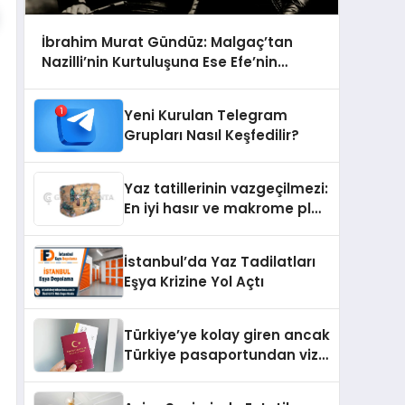
İbrahim Murat Gündüz: Malgaç’tan
Nazilli’nin Kurtuluşuna Ese Efe’nin
İzinde Bir Ülkücü Duruş
Yeni Kurulan Telegram
Grupları Nasıl Keşfedilir?
Yaz tatillerinin vazgeçilmezi:
En iyi hasır ve makrome plaj
çantası tavsiyeleri
İstanbul’da Yaz Tadilatları
Eşya Krizine Yol Açtı
Türkiye’ye kolay giren ancak
Türkiye pasaportundan vize
isteyen ülkeler hangileri?