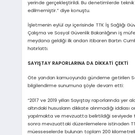
yerinde gerçekleştirildi. Bu denetimlerde teknik
edilmemiştir.” diye konuştu.
İşletmenin eylül ayı içerisinde TTK İş Sağlığı Gü
Çalışma ve Sosyal Güvenlik Bakanlığının iş müf
meydana geldiği ilk andan itibaren Bartın Cumhu
hatırlattı.
SAYIŞTAY RAPORLARINA DA DİKKATİ ÇEKTİ
Öte yandan kamuoyunda gündeme getirilen Say
bilgilendirme sunumuna şöyle devam etti:
“2017 ve 2019 yılları Sayıştay raporlarında yer al
altındaki hususların dikkate alınmadığı iddiası o
yapılmakta ve mevzuatta belirtildiği seviyede 
sonra mevzuattaki düzenlemelere istinaden TTK’
müesseselerde bulunan toplam 200 kilometrelik bu