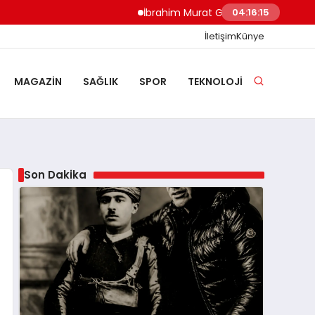
İbrahim Murat Gündüz: Malgaç’tan Nazilli’n
04:16:16
İletişim
Künye
MAGAZIN
SAĞLIK
SPOR
TEKNOLOJI
Son Dakika