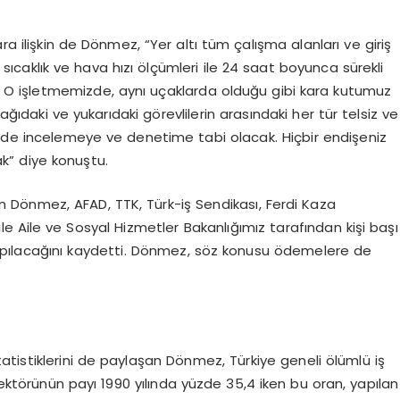
a ilişkin de Dönmez, “Yer altı tüm çalışma alanları ve giriş
 sıcaklık ve hava hızı ölçümleri ile 24 saat boyunca sürekli
ır. O işletmemizde, aynı uçaklarda olduğu gibi kara kutumuz
ıdaki ve yukarıdaki görevlilerin arasındaki her tür telsiz ve
i de incelemeye ve denetime tabi olacak. Hiçbir endişeniz
ak” diye konuştu.
Dönmez, AFAD, TTK, Türk-iş Sendikası, Ferdi Kaza
ile Aile ve Sosyal Hizmetler Bakanlığımız tarafından kişi başı
apılacağını kaydetti. Dönmez, söz konusu ödemelere de
statistiklerini de paylaşan Dönmez, Türkiye geneli ölümlü iş
ektörünün payı 1990 yılında yüzde 35,4 iken bu oran, yapılan