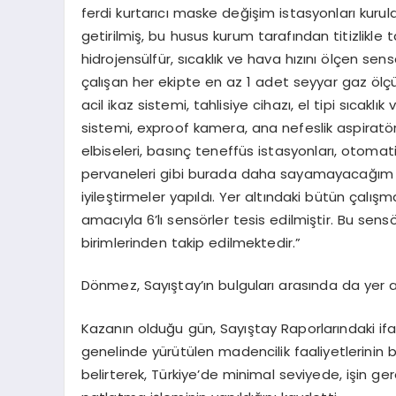
ferdi kurtarıcı maske değişim istasyonları kurul
getirilmiş, bu husus kurum tarafından titizlikle 
hidrojensülfür, sıcaklık ve hava hızını ölçen sen
çalışan her ekipte en az 1 adet seyyar gaz öl
acil ikaz sistemi, tahlisiye cihazı, el tipi sıcakl
sistemi, exproof kamera, ana nefeslik aspiratör 
elbiseleri, basınç teneffüs istasyonları, otoma
pervaneleri gibi burada daha sayamayacağım 
iyileştirmeler yapıldı. Yer altındaki bütün çalış
amacıyla 6’lı sensörler tesis edilmiştir. Bu s
birimlerinden takip edilmektedir.”
Dönmez, Sayıştay’ın bulguları arasında da yer a
Kazanın olduğu gün, Sayıştay Raporlarındaki if
genelinde yürütülen madencilik faaliyetlerinin 
belirterek, Türkiye’de minimal seviyede, işin ge