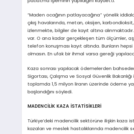
patlatma işleminin yapıldığını kaydetti.
“Maden ocağının patlayacağına” yönelik iddialar
çıkış havalarında, metan, oksijen, karbondioksit,
izlenmekte, bilgiler de kayıt altına alınmaktad
var. O ana kadar gerçekleşen tüm ölçümler, aşağ
telefon konuşması kayıt altında. Bunların heps
olmasın. En ufak bir ihmal varsa gereği yapılac
Kaza sonrası yapılacak ödemelerden bahseden 
Sigortası, Çalışma ve Sosyal Güvenlik Bakanlığı 
toplamda 1,5 milyon liranın üzerinde ödeme y
başlandığını söyledi.
MADENCİLİK KAZA İSTATİSİKLERİ
Türkiye’deki madencilik sektörüne ilişkin kaza i
kazaları ve meslek hastalıklarında madencilik s