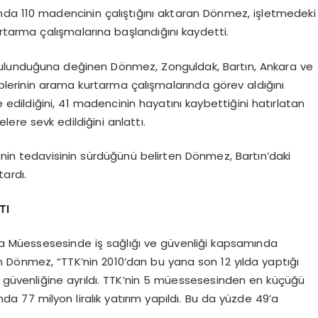
nda 110 madencinin çalıştığını aktaran Dönmez, işletmedeki
urtarma çalışmalarına başlandığını kaydetti.
ulunduğuna değinen Dönmez, Zonguldak, Bartın, Ankara ve
kiplerinin arama kurtarma çalışmalarında görev aldığını
e edildiğini, 41 madencinin hayatını kaybettiğini hatırlatan
ere sevk edildiğini anlattı.
inin tedavisinin sürdüğünü belirten Dönmez, Bartın’daki
ardı.
TI
a Müessesesinde iş sağlığı ve güvenliği kapsamında
veren Dönmez, “TTK’nin 2010’dan bu yana son 12 yılda yaptığı
 iş güvenliğine ayrıldı. TTK’nin 5 müessesesinden en küçüğü
a 77 milyon liralık yatırım yapıldı. Bu da yüzde 49’a