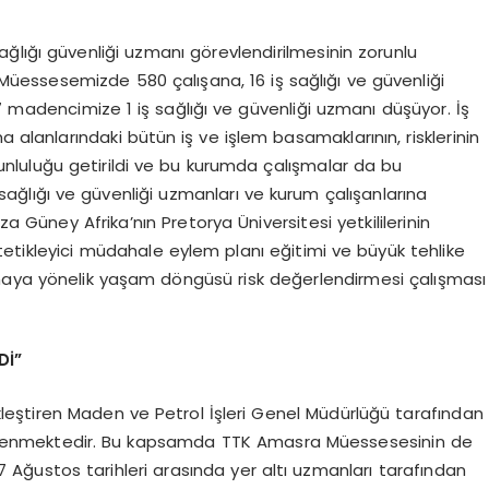
sağlığı güvenliği uzmanı görevlendirilmesinin zorunlu
essesemizde 580 çalışana, 16 iş sağlığı ve güvenliği
7 madencimize 1 iş sağlığı ve güvenliği uzmanı düşüyor. İş
a alanlarındaki bütün iş ve işlem basamaklarının, risklerinin
unluluğu getirildi ve bu kurumda çalışmalar da bu
ağlığı ve güvenliği uzmanları ve kurum çalışanlarına
za Güney Afrika’nın Pretorya Üniversitesi yetkililerinin
, tetikleyici müdahale eylem planı eğitimi ve büyük tehlike
maya yönelik yaşam döngüsü risk değerlendirmesi çalışması
Dİ”
eştiren Maden ve Petrol İşleri Genel Müdürlüğü tarafından
netlenmektedir. Bu kapsamda TTK Amasra Müessesesinin de
7 Ağustos tarihleri arasında yer altı uzmanları tarafından