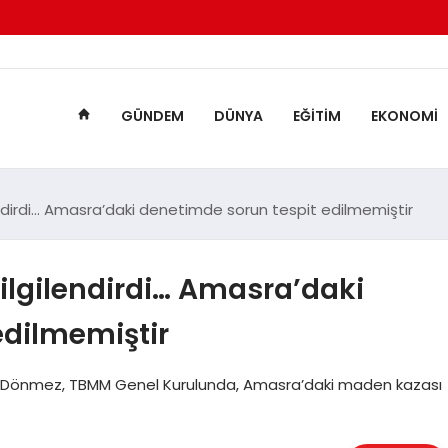
GÜNDEM
DÜNYA
EĞITIM
EKONOMI
ndirdi… Amasra’daki denetimde sorun tespit edilmemiştir
ilgilendirdi… Amasra’daki
edilmemiştir
anı Dönmez, TBMM Genel Kurulunda, Amasra’daki maden kazası