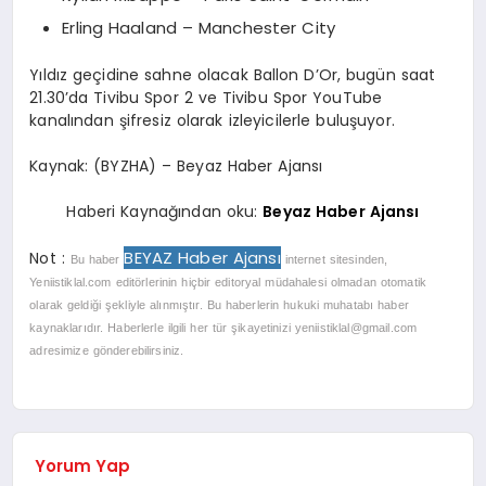
Erling Haaland – Manchester City
Yıldız geçidine sahne olacak Ballon D’Or, bugün saat
21.30’da Tivibu Spor 2 ve Tivibu Spor YouTube
kanalından şifresiz olarak izleyicilerle buluşuyor.
Kaynak: (BYZHA) – Beyaz Haber Ajansı
Haberi Kaynağından oku:
Beyaz Haber Ajansı
BEYAZ Haber Ajansı
Not :
Bu haber
internet sitesinden,
Yeniistiklal.com editörlerinin hiçbir editoryal müdahalesi olmadan otomatik
olarak geldiği şekliyle alınmıştır. Bu haberlerin hukuki muhatabı haber
kaynaklarıdır. Haberlerle ilgili her tür şikayetinizi
yeniistiklal@gmail.com
adresimize gönderebilirsiniz.
Yorum Yap