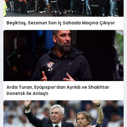
Beşiktaş, Sezonun Son İç Sahada Maçına Çıkıyor
Arda Turan, Eyüpspor’dan Ayrıldı ve Shakhtar
Donetsk ile Anlaştı