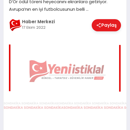
D’Or ödül töreni heyecanını ekranlara getiriyor.
EĞITIM
Avrupa’nın en iyi futbolcusunun belli …
Haber Merkezi
Paylaş
17 Ekim 2022
EKONOMI
MAGAZIN
SAĞLIK
SPOR
TEKNOLOJI