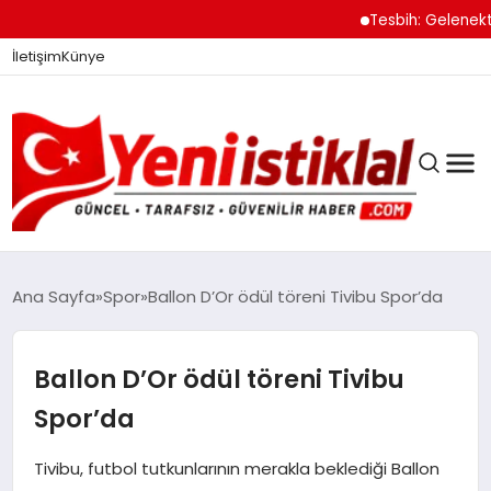
Tesbih: Gelenekten 
İletişim
Künye
Ana Sayfa
Spor
Ballon D’Or ödül töreni Tivibu Spor’da
GÜNDEM
Ballon D’Or ödül töreni Tivibu
Spor’da
DÜNYA
Tivibu, futbol tutkunlarının merakla beklediği Ballon