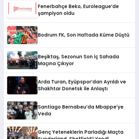
Fenerbahçe Beko, Euroleague’de
şampiyon oldu
Bodrum FK, Son Haftada Küme Düştü
Beşiktaş, Sezonun Son İç Sahada
Maçına Çıkıyor
Arda Turan, Eyüpspor’dan Ayrıldı ve
Shakhtar Donetsk ile Anlaştı
Santiago Bernabeu’da Mbappe’ye
Veda
Genç Yeteneklerin Parladığı Maçta
Sunderland, Sheffield’i Yendi