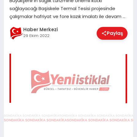
Büyükşehir’in sağlık turizmine önemli katkı
EĞITIM
sağlayacağı Başiskele Termal Tesisi projesinde
çalışmalar hafriyat ve fore kazık imalatı ile devam …
EKONOMI
Haber Merkezi
Paylaş
29 Ekim 2022
MAGAZIN
SAĞLIK
SPOR
TEKNOLOJI