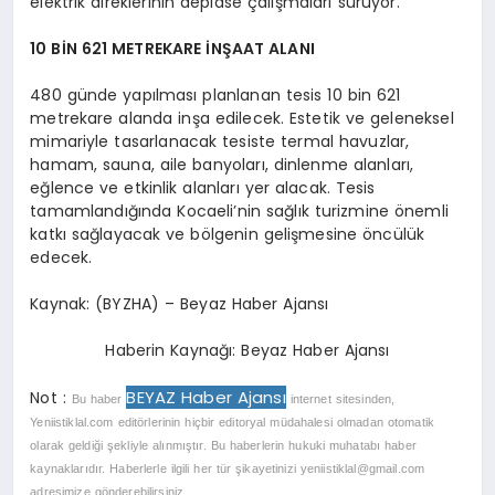
elektrik direklerinin deplase çalışmaları sürüyor.
10 BİN 621 METREKARE İNŞAAT ALANI
480 günde yapılması planlanan tesis 10 bin 621
metrekare alanda inşa edilecek. Estetik ve geleneksel
mimariyle tasarlanacak tesiste termal havuzlar,
hamam, sauna, aile banyoları, dinlenme alanları,
eğlence ve etkinlik alanları yer alacak. Tesis
tamamlandığında Kocaeli’nin sağlık turizmine önemli
katkı sağlayacak ve bölgenin gelişmesine öncülük
edecek.
Kaynak: (BYZHA) – Beyaz Haber Ajansı
Haberin Kaynağı: Beyaz Haber Ajansı
BEYAZ Haber Ajansı
Not :
Bu haber
internet sitesinden,
Yeniistiklal.com editörlerinin hiçbir editoryal müdahalesi olmadan otomatik
olarak geldiği şekliyle alınmıştır. Bu haberlerin hukuki muhatabı haber
kaynaklarıdır. Haberlerle ilgili her tür şikayetinizi
yeniistiklal@gmail.com
adresimize gönderebilirsiniz.