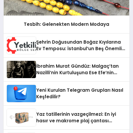
Tesbih: Gelenekten Modern Modaya
Şehrin Doğusundan Boğaz Kıyılarına
Ev Temposu: İstanbul’un Beş Önemli
Semtinde Teknik Servis Deneyimi
İbrahim Murat Gündüz: Malgaç’tan
Nazilli’nin Kurtuluşuna Ese Efe’nin
İzinde Bir Ülkücü Duruş
Yeni Kurulan Telegram Grupları Nasıl
Keşfedilir?
Yaz tatillerinin vazgeçilmezi: En iyi
hasır ve makrome plaj çantası
tavsiyeleri