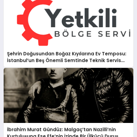
Şehrin Doğusundan Boğaz Kıyılarına Ev Temposu:
İstanbul’un Beş Önemli Semtinde Teknik Servis
Deneyimi
İbrahim Murat Gündüz: Malgaç’tan Nazilli’nin
Kurtuluşuna Ese Efe’nin İzinde Bir Ülkücü Duruş