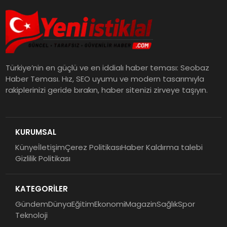
Türkiye’nin en güçlü ve en iddialı haber teması: Seobaz
Haber Teması. Hız, SEO uyumu ve modern tasarımıyla
rakiplerinizi geride bırakın, haber sitenizi zirveye taşıyın.
KURUMSAL
Künye
İletişim
Çerez Politikası
Haber Kaldırma talebi
Gizlilik Politikası
KATEGORİLER
Gündem
Dünya
Eğitim
Ekonomi
Magazin
Sağlık
Spor
Teknoloji