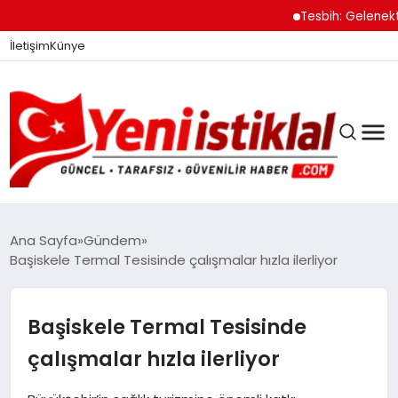
Tesbih: Gelenekten
İletişim
Künye
Ana Sayfa
Gündem
Başiskele Termal Tesisinde çalışmalar hızla ilerliyor
GÜNDEM
Başiskele Termal Tesisinde
DÜNYA
çalışmalar hızla ilerliyor