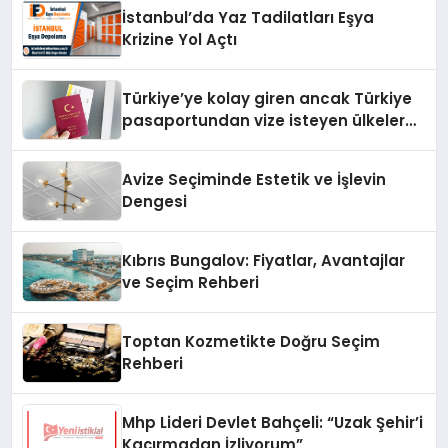
İstanbul’da Yaz Tadilatları Eşya
Krizine Yol Açtı
Türkiye’ye kolay giren ancak Türkiye
pasaportundan vize isteyen ülkeler
hangileri?
Avize Seçiminde Estetik ve İşlevin
Dengesi
Kıbrıs Bungalov: Fiyatlar, Avantajlar
ve Seçim Rehberi
Toptan Kozmetikte Doğru Seçim
Rehberi
Mhp Lideri Devlet Bahçeli: “Uzak Şehir’i
Kaçırmadan İzliyorum”