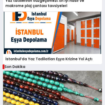
Yaz tatillerinin vazgeçilmezi: En iyi hasır ve
makrome plaj çantası tavsiyeleri
İstanbul’da Yaz Tadilatları Eşya Krizine Yol Açtı
Son Dakika