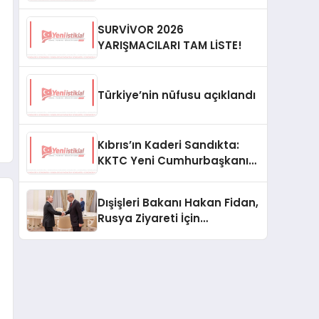
SURVİVOR 2026
YARIŞMACILARI TAM LİSTE!
Türkiye’nin nüfusu açıklandı
Kıbrıs’ın Kaderi Sandıkta:
KKTC Yeni Cumhurbaşkanını
Seçiyor
Dışişleri Bakanı Hakan Fidan,
Rusya Ziyareti İçin
Hazırlıklarını Sürdürüyor