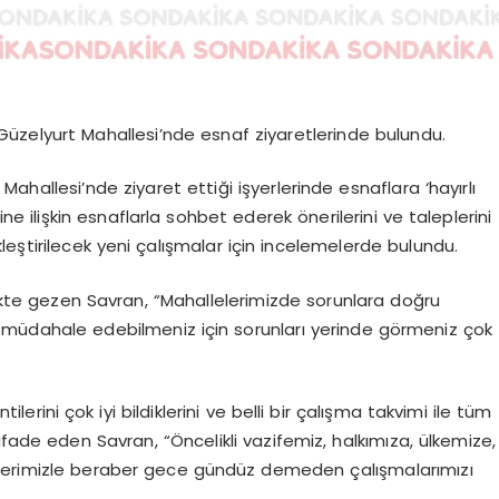
üzelyurt Mahallesi’nde esnaf ziyaretlerinde bulundu.
hallesi’nde ziyaret ettiği işyerlerinde esnaflara ‘hayırlı
e ilişkin esnaflarla sohbet ederek önerilerini ve taleplerini
ştirilecek yeni çalışmalar için incelemelerde bulundu.
rlikte gezen Savran, “Mahallelerimizde sorunlara doğru
a müdahale edebilmeniz için sorunları yerinde görmeniz çok
erini çok iyi bildiklerini ve belli bir çalışma takvimi ile tüm
fade eden Savran, “Öncelikli vazifemiz, halkımıza, ülkemize,
mlerimizle beraber gece gündüz demeden çalışmalarımızı