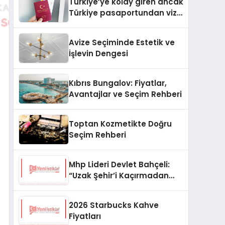
Türkiye’ye kolay giren ancak
Türkiye pasaportundan vize
isteyen ülkeler hangileri?
Avize Seçiminde Estetik ve
İşlevin Dengesi
Kıbrıs Bungalov: Fiyatlar,
Avantajlar ve Seçim Rehberi
Toptan Kozmetikte Doğru
Seçim Rehberi
Mhp Lideri Devlet Bahçeli:
“Uzak Şehir’i Kaçırmadan
İzliyorum”
2026 Starbucks Kahve
Fiyatları