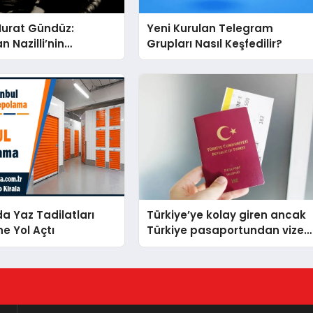
Murat Gündüz:
Yeni Kurulan Telegram
n Nazilli’nin
Grupları Nasıl Keşfedilir?
na Ese Efe’nin İzinde
ü Duruş
da Yaz Tadilatları
Türkiye’ye kolay giren ancak
ne Yol Açtı
Türkiye pasaportundan vize
isteyen ülkeler hangileri?