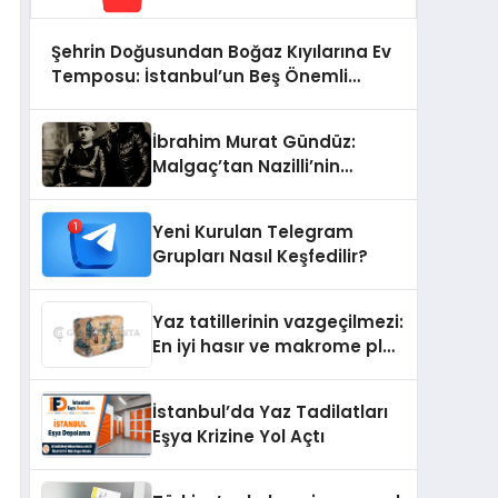
Şehrin Doğusundan Boğaz Kıyılarına Ev
Temposu: İstanbul’un Beş Önemli
Semtinde Teknik Servis Deneyimi
İbrahim Murat Gündüz:
Malgaç’tan Nazilli’nin
Kurtuluşuna Ese Efe’nin
İzinde Bir Ülkücü Duruş
Yeni Kurulan Telegram
Grupları Nasıl Keşfedilir?
Yaz tatillerinin vazgeçilmezi:
En iyi hasır ve makrome plaj
çantası tavsiyeleri
İstanbul’da Yaz Tadilatları
Eşya Krizine Yol Açtı