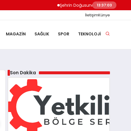
Şehrin Doğusundan Boğaz Kıyılarına Ev
13:37:04
İletişim
Künye
MAGAZIN
SAĞLIK
SPOR
TEKNOLOJI
Son Dakika