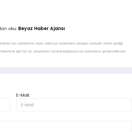
dan oku:
Beyaz Haber Ajansı
iistiklal.com editörlerinin hiçbir editoryal müdahalesi olmadan otomatik olarak geldiği
berlerle ilgili her tür şikayetinizi
yeniistiklal@gmail.com
adresimize gönderebilirsiniz.
E-Mail: