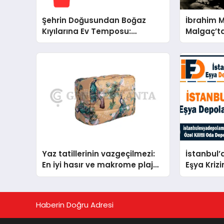
Şehrin Doğusundan Boğaz
İbrahim 
Kıyılarına Ev Temposu:
Malgaç’ta
İstanbul’un Beş Önemli
Kurtuluşu
Semtinde Teknik Servis
Bir Ülküc
Deneyimi
Yaz tatillerinin vazgeçilmezi:
İstanbul’
En iyi hasır ve makrome plaj
Eşya Krizi
çantası tavsiyeleri
Haberin Doğru Adresi