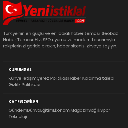
Türkiye’nin en güçlü ve en iddialı haber teması: Seobaz
Haber Teması. Hız, SEO uyumu ve modern tasarımıyla
rakiplerinizi geride bırakın, haber sitenizi zirveye taşıyın.
KURUMSAL
Künye
İletişim
Çerez Politikası
Haber Kaldırma talebi
Gizlilik Politikası
KATEGORİLER
Gündem
Dünya
Eğitim
Ekonomi
Magazin
Sağlık
Spor
Teknoloji