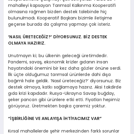
mahalleyi kapsayan Tarımsal Kalkınma Kooperatifi
olmasına rağmen bizden destek talebinde hiç
bulunulmadı. Kooperatif Başkanı bizimle iletişime
geçerse burada da çalışma yapmayı çok isteriz.
‘NASIL ÜRETECEĞİZ?’ DİYORSUNUZ. BİZ DESTEK
OLMAYA HAZIRIZ.
Unutmayın ki; bu ülkenin geleceği üretimdedir.
Pandemi, savaş, ekonomik krizler gıdanın insan
hayatındaki önemini bir kez daha gözler önüne serdi.
İlk üçte olduğumuz tarımsal ürünlerde dahi dışa
bağımlı hale geldik. ‘Nasıl üreteceğiz?’ diyorsunuz. Biz
destek olmaya, katkı sağlamaya hazırız. Aksi takdirde
gıda krizi kapıdadır. Rusya-Ukrayna Savaşı buğday,
şeker pancarı gibi ürünlere etki etti. Fiyatları hepimiz
görüyoruz. Üretmekten başka çaremiz yoktur.
“İŞBİRLİĞİNE VE ANLAYIŞA İHTİYACIMIZ VAR”
Kırsal mahallelerde şehir merkezinden farklı sorunlar