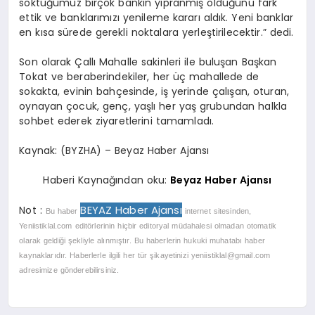
söktüğümüz birçok bankın yıpranmış olduğunu fark
ettik ve banklarımızı yenileme kararı aldık. Yeni banklar
en kısa sürede gerekli noktalara yerleştirilecektir.” dedi.
Son olarak Çallı Mahalle sakinleri ile buluşan Başkan
Tokat ve beraberindekiler, her üç mahallede de
sokakta, evinin bahçesinde, iş yerinde çalışan, oturan,
oynayan çocuk, genç, yaşlı her yaş grubundan halkla
sohbet ederek ziyaretlerini tamamladı.
Kaynak: (BYZHA) – Beyaz Haber Ajansı
Haberi Kaynağından oku:
Beyaz Haber Ajansı
BEYAZ Haber Ajansı
Not :
Bu haber
internet sitesinden,
Yeniistiklal.com editörlerinin hiçbir editoryal müdahalesi olmadan otomatik
olarak geldiği şekliyle alınmıştır. Bu haberlerin hukuki muhatabı haber
kaynaklarıdır. Haberlerle ilgili her tür şikayetinizi
yeniistiklal@gmail.com
adresimize gönderebilirsiniz.