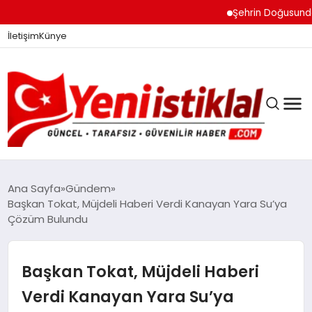
Şehrin Doğusundan Boğ
İletişim
Künye
Ana Sayfa
Gündem
Başkan Tokat, Müjdeli Haberi Verdi Kanayan Yara Su’ya
Çözüm Bulundu
GÜNDEM
Başkan Tokat, Müjdeli Haberi
DÜNYA
Verdi Kanayan Yara Su’ya