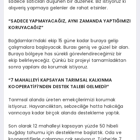
sadece satıcıları düşünen bir düzenek. Biz istiyoruz ki
alışveriş yapmaya gelenler de rahat etsinler.
“SADECE YAPMAYACAĞIZ, AYNI ZAMANDA YAPTIĞIMIZI
KORUYACAĞIZ”
Bağdamları’ndaki ekip 15 güne kadar buraya gelip
çalışmalara başlayacak. Burası geniş ve güzel bir alan.
Buraya bölgeye has sürekli görevlendireceğimiz bir
ekip belirleyeceğiz. Çünkü biz projeyi tamamladıktan
sonra yapılanı da korumak istiyoruz.
“7 MAHALLEYİ KAPSAYAN TARIMSAL KALKINMA
KOOPERATİFİ’NDEN DESTEK TALEBİ GELMEDİ!”
Tarımsal alanda üreten emekçilerimizi korumak
istiyoruz. Hayvancılıktan, sebzeciliğe hatta halıcılığa
varıncaya kadar birçok alanda destekleme yaptık.
Son olarak 12 mahalleyi kapsayan yüzde 50 hibeli
buğday tohumu için destekleme başlattık. Oda ve
kooperatiflerle çalışmayı çok seviyoruz. Türbe’de 7