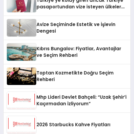
Türkiye’ye kolay giren ancak Türkiye
pasaportundan vize isteyen ülkeler
hangileri?
Avize Seçiminde Estetik ve İşlevin
Dengesi
Kıbrıs Bungalov: Fiyatlar, Avantajlar
ve Seçim Rehberi
Toptan Kozmetikte Doğru Seçim
Rehberi
Mhp Lideri Devlet Bahçeli: “Uzak Şehir’i
Kaçırmadan İzliyorum”
2026 Starbucks Kahve Fiyatları