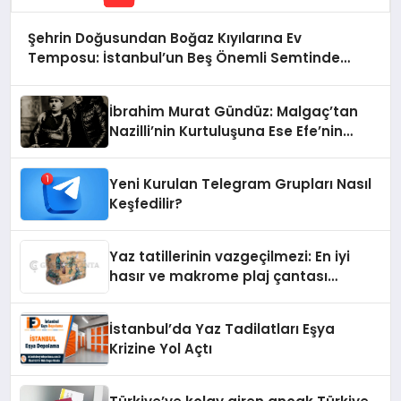
Şehrin Doğusundan Boğaz Kıyılarına Ev
Temposu: İstanbul’un Beş Önemli Semtinde
Teknik Servis Deneyimi
İbrahim Murat Gündüz: Malgaç’tan
Nazilli’nin Kurtuluşuna Ese Efe’nin
İzinde Bir Ülkücü Duruş
Yeni Kurulan Telegram Grupları Nasıl
Keşfedilir?
Yaz tatillerinin vazgeçilmezi: En iyi
hasır ve makrome plaj çantası
tavsiyeleri
İstanbul’da Yaz Tadilatları Eşya
Krizine Yol Açtı