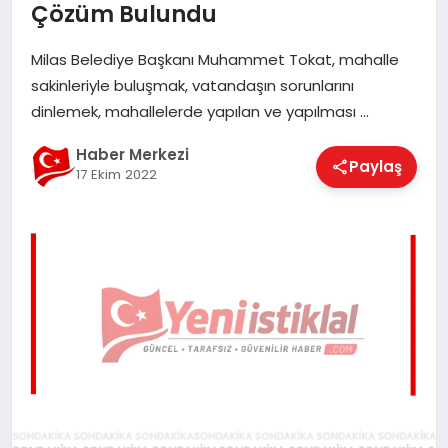
Çözüm Bulundu
EĞITIM
Milas Belediye Başkanı Muhammet Tokat, mahalle
sakinleriyle buluşmak, vatandaşın sorunlarını
EKONOMI
dinlemek, mahallelerde yapılan ve yapılması …
Haber Merkezi
Paylaş
MAGAZIN
17 Ekim 2022
SAĞLIK
SPOR
TEKNOLOJI