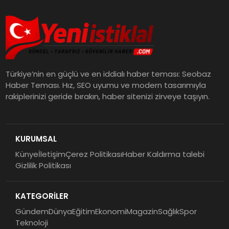
Türkiye’nin en güçlü ve en iddialı haber teması: Seobaz
Haber Teması. Hız, SEO uyumu ve modern tasarımıyla
rakiplerinizi geride bırakın, haber sitenizi zirveye taşıyın.
KURUMSAL
Künye
İletişim
Çerez Politikası
Haber Kaldırma talebi
Gizlilik Politikası
KATEGORİLER
Gündem
Dünya
Eğitim
Ekonomi
Magazin
Sağlık
Spor
Teknoloji