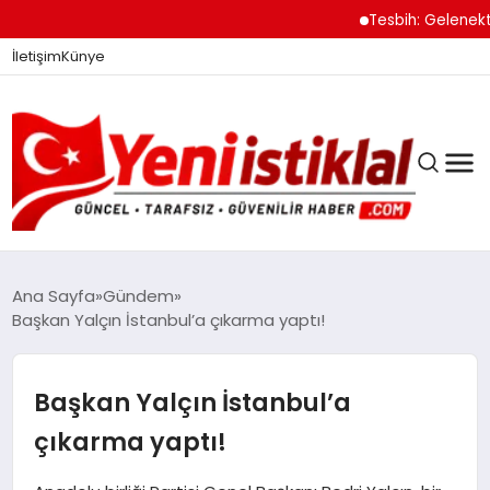
Tesbih: Gelenekten
İletişim
Künye
Ana Sayfa
Gündem
Başkan Yalçın İstanbul’a çıkarma yaptı!
GÜNDEM
Başkan Yalçın İstanbul’a
DÜNYA
çıkarma yaptı!