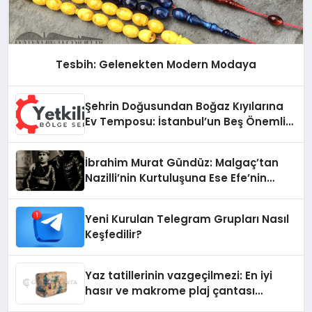
Tesbih: Gelenekten Modern Modaya
Şehrin Doğusundan Boğaz Kıyılarına
Ev Temposu: İstanbul’un Beş Önemli
Semtinde Teknik Servis Deneyimi
İbrahim Murat Gündüz: Malgaç’tan
Nazilli’nin Kurtuluşuna Ese Efe’nin
İzinde Bir Ülkücü Duruş
Yeni Kurulan Telegram Grupları Nasıl
Keşfedilir?
Yaz tatillerinin vazgeçilmezi: En iyi
hasır ve makrome plaj çantası
tavsiyeleri