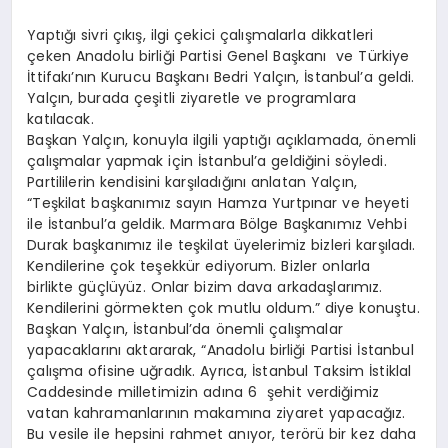
Yaptığı sivri çıkış, ilgi çekici çalışmalarla dikkatleri
çeken Anadolu birliği Partisi Genel Başkanı ve Türkiye
İttifakı’nın Kurucu Başkanı Bedri Yalçın, İstanbul’a geldi.
Yalçın, burada çeşitli ziyaretle ve programlara
katılacak.
Başkan Yalçın, konuyla ilgili yaptığı açıklamada, önemli
çalışmalar yapmak için İstanbul’a geldiğini söyledi.
Partililerin kendisini karşıladığını anlatan Yalçın,
“Teşkilat başkanımız sayın Hamza Yurtpınar ve heyeti
ile İstanbul’a geldik. Marmara Bölge Başkanımız Vehbi
Durak başkanımız ile teşkilat üyelerimiz bizleri karşıladı.
Kendilerine çok teşekkür ediyorum. Bizler onlarla
birlikte güçlüyüz. Onlar bizim dava arkadaşlarımız.
Kendilerini görmekten çok mutlu oldum.” diye konuştu.
Başkan Yalçın, İstanbul’da önemli çalışmalar
yapacaklarını aktararak, “Anadolu birliği Partisi İstanbul
çalışma ofisine uğradık. Ayrıca, İstanbul Taksim İstiklal
Caddesinde milletimizin adına 6 şehit verdiğimiz
vatan kahramanlarının makamına ziyaret yapacağız.
Bu vesile ile hepsini rahmet anıyor, terörü bir kez daha