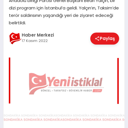
Anadolu birliği Partisi Genel Başkanı Bedri Yalçın, bir
EĞITIM
dizi program için İstanbul’a geldi. Yalçın’ın, Taksim’de
terör saldırısının yaşandığı yeri de ziyaret edeceği
belirtildi.
EKONOMI
Haber Merkezi
Paylaş
17 Kasım 2022
MAGAZIN
SAĞLIK
SPOR
TEKNOLOJI