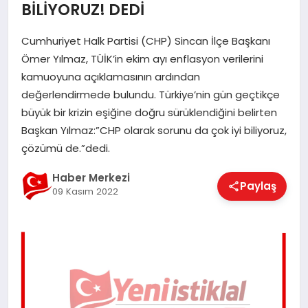
BİLİYORUZ! DEDİ
EĞITIM
Cumhuriyet Halk Partisi (CHP) Sincan İlçe Başkanı
Ömer Yılmaz, TÜİK’in ekim ayı enflasyon verilerini
EKONOMI
kamuoyuna açıklamasının ardından
değerlendirmede bulundu. Türkiye’nin gün geçtikçe
büyük bir krizin eşiğine doğru sürüklendiğini belirten
MAGAZIN
Başkan Yılmaz:”CHP olarak sorunu da çok iyi biliyoruz,
çözümü de.”dedi.
SAĞLIK
Haber Merkezi
Paylaş
09 Kasım 2022
SPOR
TEKNOLOJI