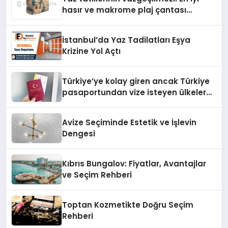
hasır ve makrome plaj çantası
tavsiyeleri
İstanbul’da Yaz Tadilatları Eşya
Krizine Yol Açtı
Türkiye’ye kolay giren ancak Türkiye
pasaportundan vize isteyen ülkeler
hangileri?
Avize Seçiminde Estetik ve İşlevin
Dengesi
Kıbrıs Bungalov: Fiyatlar, Avantajlar
ve Seçim Rehberi
Toptan Kozmetikte Doğru Seçim
Rehberi