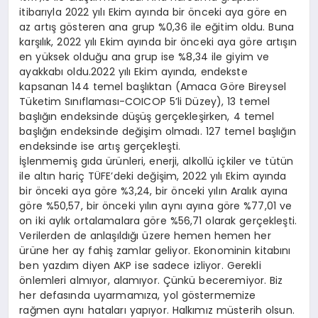
itibarıyla 2022 yılı Ekim ayında bir önceki aya göre en
az artış gösteren ana grup %0,36 ile eğitim oldu. Buna
karşılık, 2022 yılı Ekim ayında bir önceki aya göre artışın
en yüksek olduğu ana grup ise %8,34 ile giyim ve
ayakkabı oldu.2022 yılı Ekim ayında, endekste
kapsanan 144 temel başlıktan (Amaca Göre Bireysel
Tüketim Sınıflaması-COICOP 5’li Düzey), 13 temel
başlığın endeksinde düşüş gerçekleşirken, 4 temel
başlığın endeksinde değişim olmadı. 127 temel başlığın
endeksinde ise artış gerçekleşti.
İşlenmemiş gıda ürünleri, enerji, alkollü içkiler ve tütün
ile altın hariç TÜFE’deki değişim, 2022 yılı Ekim ayında
bir önceki aya göre %3,24, bir önceki yılın Aralık ayına
göre %50,57, bir önceki yılın aynı ayına göre %77,01 ve
on iki aylık ortalamalara göre %56,71 olarak gerçekleşti.
Verilerden de anlaşıldığı üzere hemen hemen her
ürüne her ay fahiş zamlar geliyor. Ekonominin kitabını
ben yazdım diyen AKP ise sadece izliyor. Gerekli
önlemleri almıyor, alamıyor. Çünkü beceremiyor. Biz
her defasında uyarmamıza, yol göstermemize
rağmen aynı hataları yapıyor. Halkımız müsterih olsun.