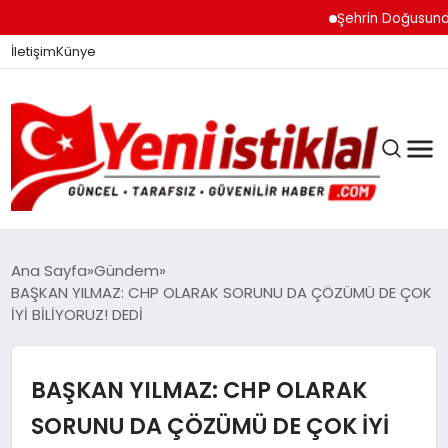
Şehrin Doğusundan Bo
İletişim
Künye
Ana Sayfa
Gündem
BAŞKAN YILMAZ: CHP OLARAK SORUNU DA ÇÖZÜMÜ DE ÇOK
İYİ BİLİYORUZ! DEDİ
GÜNDEM
BAŞKAN YILMAZ: CHP OLARAK
DÜNYA
SORUNU DA ÇÖZÜMÜ DE ÇOK İYİ