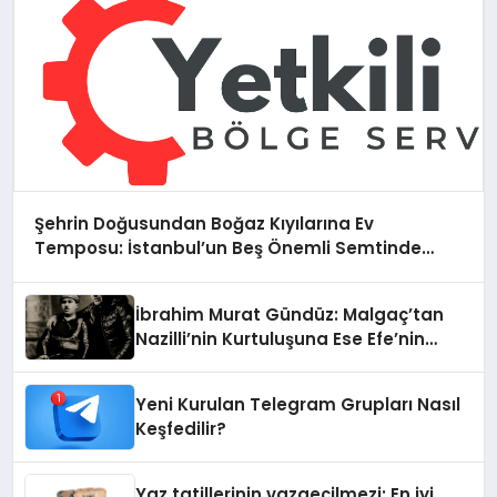
Şehrin Doğusundan Boğaz Kıyılarına Ev
Temposu: İstanbul’un Beş Önemli Semtinde
Teknik Servis Deneyimi
İbrahim Murat Gündüz: Malgaç’tan
Nazilli’nin Kurtuluşuna Ese Efe’nin
İzinde Bir Ülkücü Duruş
Yeni Kurulan Telegram Grupları Nasıl
Keşfedilir?
Yaz tatillerinin vazgeçilmezi: En iyi