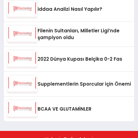
iddaa Analizi Nasıl Yapılır?
Filenin Sultanları, Milletler Ligi’nde
şampiyon oldu
2022 Dünya Kupası Belçika 0-2 Fas
Supplementlerin Sporcular için Önemi
BCAA VE GLUTAMİNLER