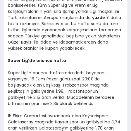
bahisseverler, tüm Süper Lig ve Premier Lig
karşılaşmalarının yanı sıra
Şampiyonlar Ligi maçları ile
Türk takımlarının Avrupa maçların
da da
yüzde 7
daha
fazla kazanıyor. Bahisseverler, bu hafta sonu da tüm
futbol liglerinde oynanacak karşılaşmaların tamamına
sadece Türkiye genelindeki beş bine yakın Mahallenin
Güzel Bayisi ile iddaa ve iddaamatiklerden daha
yüksek oranlar ile kupon yapabilecek.
Süper Lig’de onuncu hafta
Süper Lig’in onuncu haftasında derbi heyecanı
yaşanıyor. 16 Ekim Pazar günü saat 20:00’de
başlayacak olan
Beşiktaş-Trabzonspor maçında
Beşiktaş’ın galibiyetine 1,98, Trabzonspor’un
galibiyetine 3,15 oran verildi. Mücadelenin berabere
bitmesinin oranı ise 3,35 olarak belirlendi.
15 Ekim Cumartesi oynanacak olan Kayserispor-
Galatasaray maçında Kayserispor’un galibiyetine 3,74
oran verilirken Galatasaray’ın galibiyetine 1,78 oran