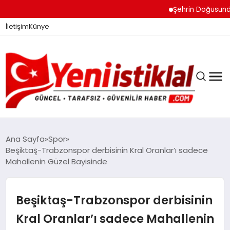
Şehrin Doğusundan Bo
İletişim
Künye
Ana Sayfa
Spor
Beşiktaş-Trabzonspor derbisinin Kral Oranlar’ı sadece
Mahallenin Güzel Bayisinde
GÜNDEM
Beşiktaş-Trabzonspor derbisinin
DÜNYA
Kral Oranlar’ı sadece Mahallenin