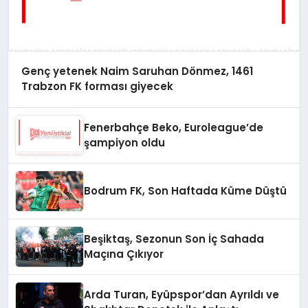
Genç yetenek Naim Saruhan Dönmez, 1461
Trabzon FK forması giyecek
Fenerbahçe Beko, Euroleague’de
şampiyon oldu
Bodrum FK, Son Haftada Küme Düştü
Beşiktaş, Sezonun Son İç Sahada
Maçına Çıkıyor
Arda Turan, Eyüpspor’dan Ayrıldı ve