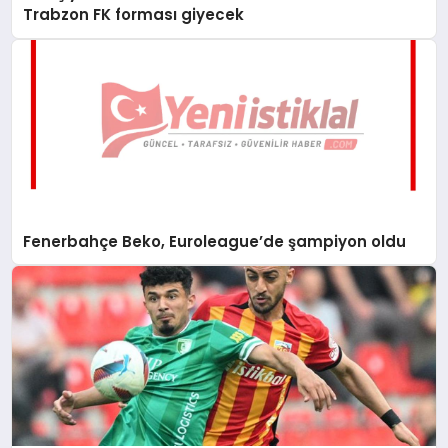
Trabzon FK forması giyecek
Fenerbahçe Beko, Euroleague’de şampiyon oldu