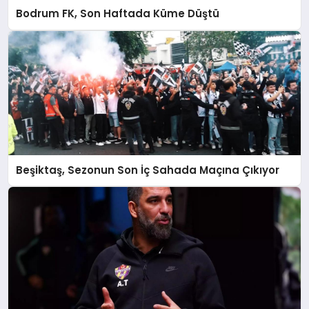
Bodrum FK, Son Haftada Küme Düştü
Beşiktaş, Sezonun Son İç Sahada Maçına Çıkıyor