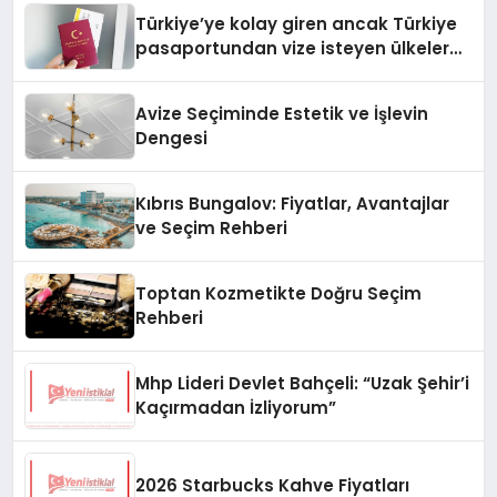
Türkiye’ye kolay giren ancak Türkiye
pasaportundan vize isteyen ülkeler
hangileri?
Avize Seçiminde Estetik ve İşlevin
Dengesi
Kıbrıs Bungalov: Fiyatlar, Avantajlar
ve Seçim Rehberi
Toptan Kozmetikte Doğru Seçim
Rehberi
Mhp Lideri Devlet Bahçeli: “Uzak Şehir’i
Kaçırmadan İzliyorum”
2026 Starbucks Kahve Fiyatları