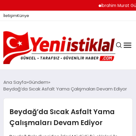
İbrahim Murat Gündüz: 
İletişim
Künye
Ana Sayfa
Gündem
Beydağ’da Sıcak Asfalt Yama Çalışmaları Devam Ediyor
GÜNDEM
Beydağ’da Sıcak Asfalt Yama
DÜNYA
Çalışmaları Devam Ediyor