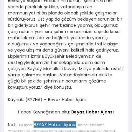
Belediye Başkanı Feridun Yılmazlar, “Şehrimizin her
yerinde planlı bir şekilde, vatandaşımızın
memnuniyetini ön planda olacak şekilde çalışmaları
sürdürüyoruz. Üst yapıda çözüm bekleyen sorunları bir
bir gideriyoruz. Şehir merkezinde yapmış olduğumuz
çalışmaların yanı sıra şehir merkezimizin dışında kırsal
mahallelerimizde ve bağlantı yollarında yapmış
olduğumuz ve yapacağımız çalışmalarla trafik akışını
ve yaya ulaşımı daha güvenli kaliteli hale getiriyoruz.
Ekiplerimiz İzmir Büyükşehir Belediyemizin de
desteğiyle ilçemizin her sokağında adım adım
çalışıyor. Beyköy Mahallesi Kuvayı Milliye yolunda asfalt
yama çalışması başladı. Vatandaşlarımızla birlikte
güçlü bir şekilde şehrimizin sorunlarını çözüme
kavuşturuyoruz.” diye konuştu.
Kaynak: (BYZHA) – Beyaz Haber Ajansı
Haberi Kaynağından oku:
Beyaz Haber Ajansı
BEYAZ Haber Ajansı
Not :
Bu haber
internet sitesinden,
Yeniistiklal.com editörlerinin hiçbir editoryal müdahalesi olmadan otomatik