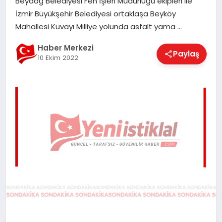
Beydağ Belediyesi Fen İşleri Müdürlüğü ekipleri ile
EĞITIM
İzmir Büyükşehir Belediyesi ortaklaşa Beyköy
Mahallesi Kuvayı Milliye yolunda asfalt yama …
EKONOMI
Haber Merkezi
Paylaş
10 Ekim 2022
MAGAZIN
SAĞLIK
SPOR
TEKNOLOJI