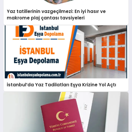
Yaz tatillerinin vazgeçilmezi: En iyi hasır ve
makrome plaj çantası tavsiyeleri
İstanbul’da Yaz Tadilatları Eşya Krizine Yol Açtı