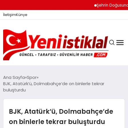
Şehrin Doğusundan Bo
İletişim
Künye
Ana Sayfa
Spor
BJK, Atatürk’ü, Dolmabahçe’de on binlerle tekrar
buluşturdu
GÜNDEM
BJK, Atatürk’ü, Dolmabahçe’de
DÜNYA
on binlerle tekrar buluşturdu