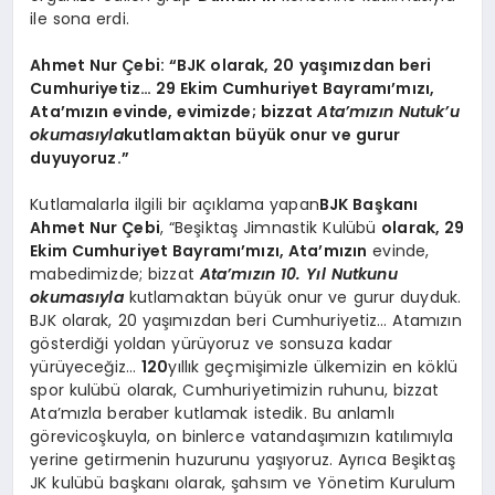
ile sona erdi.
Ahmet Nur Çebi: “BJK olarak, 20 yaşımızdan beri
Cumhuriyetiz… 29 Ekim Cumhuriyet Bayramı’mızı,
Ata’mızın evinde, evimizde; bizzat
Ata’mızın Nutuk’u
okumasıyla
kutlamaktan büyük onur ve gurur
duyuyoruz.”
Kutlamalarla ilgili bir açıklama yapan
BJK Başkanı
Ahmet Nur Çebi
, “Beşiktaş Jimnastik Kulübü
olarak, 29
Ekim Cumhuriyet Bayramı’mızı, Ata’mızın
evinde,
mabedimizde; bizzat
Ata’mızın 10. Yıl Nutkunu
okumasıyla
kutlamaktan büyük onur ve gurur duyduk.
BJK olarak, 20 yaşımızdan beri Cumhuriyetiz… Atamızın
gösterdiği yoldan yürüyoruz ve sonsuza kadar
yürüyeceğiz…
120
yıllık geçmişimizle ülkemizin en köklü
spor kulübü olarak, Cumhuriyetimizin ruhunu, bizzat
Ata’mızla beraber kutlamak istedik. Bu anlamlı
görevicoşkuyla, on binlerce vatandaşımızın katılımıyla
yerine getirmenin huzurunu yaşıyoruz. Ayrıca Beşiktaş
JK kulübü başkanı olarak, şahsım ve Yönetim Kurulum