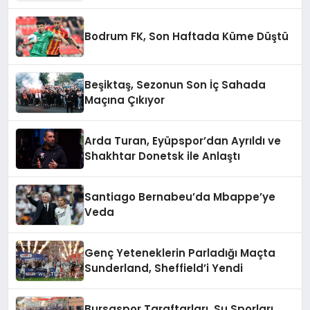
Bodrum FK, Son Haftada Küme Düştü
Beşiktaş, Sezonun Son İç Sahada
Maçına Çıkıyor
Arda Turan, Eyüpspor’dan Ayrıldı ve
Shakhtar Donetsk ile Anlaştı
Santiago Bernabeu’da Mbappe’ye
Veda
Genç Yeteneklerin Parladığı Maçta
Sunderland, Sheffield’i Yendi
Bursaspor Taraftarları, Su Sporları