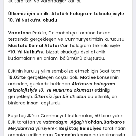
JK taraftarı ve vatandaşlar katıldı.
Ülkemiz için bir ilk: Atatürk hologram teknolojisiyle
10. Yıl Nutku’nu okudu
Vodafone
Park’ın, Dolmabahçe tarafına bakan
terasında gerçekleşen ve Cumhuriyetimizin kurucusu
Mustafa Kemal Atatürk’ün
hologram teknolojisiyle
“10. Yıl Nutku”
nu bizzat okuduğu özel etkinlik;
kutlamaların en anlamı bölümünü oluşturdu.
BJK’nin kuruluş yılını sembolize etmek için Saat tam
19.03’te
gerçekleşen coşku dolu
Motive
konserinin
ardından, günlerdir beklenen
Ata’mızın hologram
teknolojisiyle 10. Yıl Nutku’nu okuması
etkinliği
gerçekleşti.
Ülkemiz için bir ilk olan
bu etkinlik, on
binlerce insanı coşturdu.
Beşiktaş JK’nın Cumhuriyet kutlamaları, 50 bine yakın
BJK taraftarı ve
vatandaşın, Ağaçlı
Yol’dan,Barbaros
Meydanı’na
yürüyerek;
Beşiktaş Belediyesi
tarafından
organize edilen grup
Duman’ın
konserine katılmasıyla