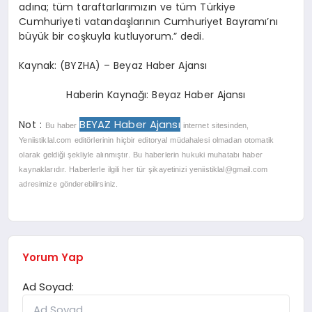
adına; tüm taraftarlarımızın ve tüm Türkiye
Cumhuriyeti vatandaşlarının Cumhuriyet Bayramı’nı
büyük bir coşkuyla kutluyorum.” dedi.
Kaynak: (BYZHA) – Beyaz Haber Ajansı
Haberin Kaynağı: Beyaz Haber Ajansı
BEYAZ Haber Ajansı
Not :
Bu haber
internet sitesinden,
Yeniistiklal.com editörlerinin hiçbir editoryal müdahalesi olmadan otomatik
olarak geldiği şekliyle alınmıştır. Bu haberlerin hukuki muhatabı haber
kaynaklarıdır. Haberlerle ilgili her tür şikayetinizi
yeniistiklal@gmail.com
adresimize gönderebilirsiniz.
Yorum Yap
Ad Soyad: