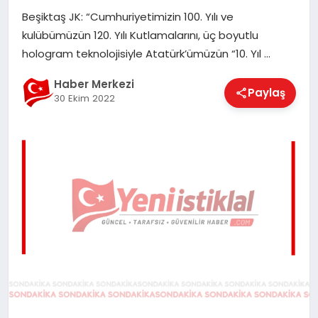
EĞITIM
Beşiktaş JK: “Cumhuriyetimizin 100. Yılı ve
kulübümüzün 120. Yılı Kutlamalarını, üç boyutlu
hologram teknolojisiyle Atatürk’ümüzün “10. Yıl …
EKONOMI
Haber Merkezi
Paylaş
30 Ekim 2022
MAGAZIN
SAĞLIK
SPOR
TEKNOLOJI