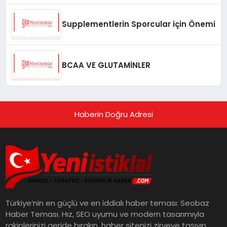
Supplementlerin Sporcular için Önemi
BCAA VE GLUTAMİNLER
Haberin Doğru Adresi
Türkiye’nin en güçlü ve en iddialı haber teması: Seobaz
Haber Teması. Hız, SEO uyumu ve modern tasarımıyla
rakiplerinizi geride bırakın, haber sitenizi zirveye taşıyın.