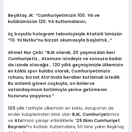
Beşiktaş JK: “Cumhuriyetimizin 100. Yılı ve
kulübümüzün 120. Yılı Kutlamalarını,
üç boyutlu hologram teknolojisiyle Atatürk’ümüzün
“10. Yıl Nutku”nu bizzat okumasıyla başlattık…”
Ahmet Nur Çebi: “BJK olarak, 20 yaşımızdan beri
Cumhuriyetiz… Atamızın izindeyiz ve sonsuza kadar
da izinde olacağız… 120 yıllık geçmişimizle ülkemizin
en köklü spor kulübü olarak, Cumhuriyetimizin
ruhunu, bizzat Ata’mızla beraber kutlamak istedik.
Bu anlamlı görevi coşkuyla, on binlerce
vatandaşımızın katılımıyla yerine getirmenin
huzurunu yaşıyoruz.”
120
yıllık tarihiyle ülkemizin en köklü, Avrupa’nın da
ender kulüplerinden birisi olan
BJK, Cumhuriyet
imize
ve
Ata
‘mıza yaraşır etkinliklerle “
29 Ekim Cumhuriyet
Bayramı”
nı kutladı. Kutlamalara, 50 bine yakın Beşiktaş