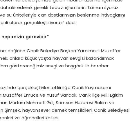
ahale ederek gerekli tedavi işlemlerini tamamlıyoruz.
e su üniteleriyle can dostlarımızın beslenme ihtiyaçlarını
enli olarak gerçekleştiriyoruz” dedi.
 hepimizin görevidir”
ne değinen Canik Belediye Başkan Yardımcısı Muzaffer
tmek, onlara küçük yaşta hayvan sevgisi kazandırmak
nlara göstereceğimiz sevgi ve hoşgörü ile beraber
zi’nde gerçekleştirilen etkinliğe Canik Kaymakamı
 Muzaffer Emuce ve Yusuf Sancak, Canik İlçe Milli Eğitim
Orman Müdürü Mehmet Gül, Samsun Huzurevi Bakım ve
n Şimşek, hayvansever dernek temsilcileri, Canik Belediyesi
eri ve öğrencileri katıldı.