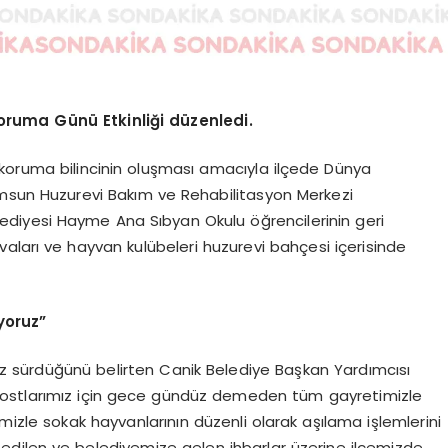
oruma Günü Etkinliği düzenledi.
koruma bilincinin oluşması amacıyla ilçede Dünya
amsun Huzurevi Bakım ve Rehabilitasyon Merkezi
lediyesi Hayme Ana Sıbyan Okulu öğrencilerinin geri
aları ve hayvan kulübeleri huzurevi bahçesi içerisinde
yoruz”
ksız sürdüğünü belirten Canik Belediye Başkan Yardımcısı
dostlarımız için gece gündüz demeden tüm gayretimizle
izle sokak hayvanlarının düzenli olarak aşılama işlemlerini
t edilen ve belediyemize gelen ihbarlar üzerine ilçemizde