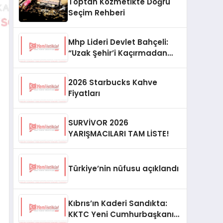
Toptan Kozmetikte Doğru
Seçim Rehberi
Mhp Lideri Devlet Bahçeli:
“Uzak Şehir’i Kaçırmadan
İzliyorum”
2026 Starbucks Kahve
Fiyatları
SURVİVOR 2026
YARIŞMACILARI TAM LİSTE!
Türkiye’nin nüfusu açıklandı
Kıbrıs’ın Kaderi Sandıkta:
KKTC Yeni Cumhurbaşkanını