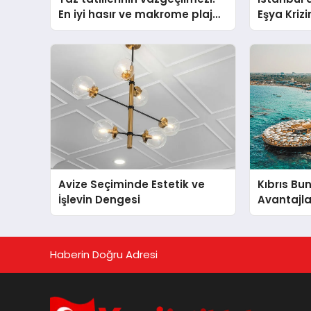
En iyi hasır ve makrome plaj
Eşya Krizi
çantası tavsiyeleri
Avize Seçiminde Estetik ve
Kıbrıs Bun
İşlevin Dengesi
Avantajla
Haberin Doğru Adresi