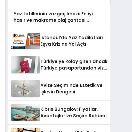
Yaz tatillerinin vazgeçilmezi: En iyi
hasır ve makrome plaj çantası
tavsiyeleri
İstanbul’da Yaz Tadilatları
Eşya Krizine Yol Açtı
Türkiye’ye kolay giren ancak
Türkiye pasaportundan vize
isteyen ülkeler hangileri?
Avize Seçiminde Estetik ve
İşlevin Dengesi
Kıbrıs Bungalov: Fiyatlar,
Avantajlar ve Seçim Rehberi