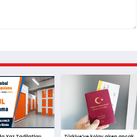
da Yaz Tadilatları
Türkiye’ye kolay giren ancak