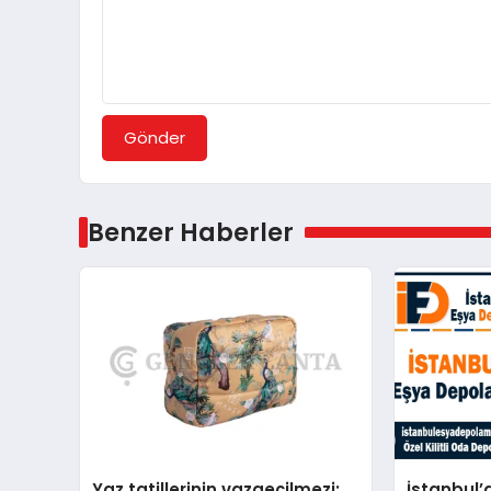
Gönder
Benzer Haberler
Yaz tatillerinin vazgeçilmezi:
İstanbul’