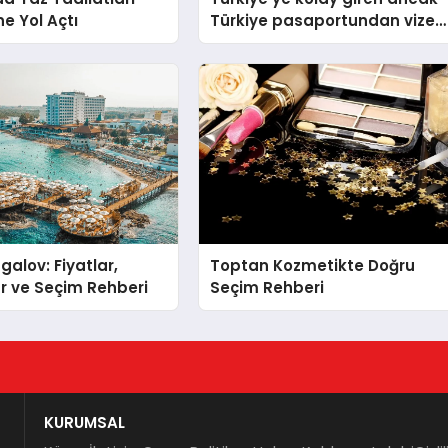
ne Yol Açtı
Türkiye pasaportundan vize
isteyen ülkeler hangileri?
galov: Fiyatlar,
Toptan Kozmetikte Doğru
r ve Seçim Rehberi
Seçim Rehberi
KURUMSAL