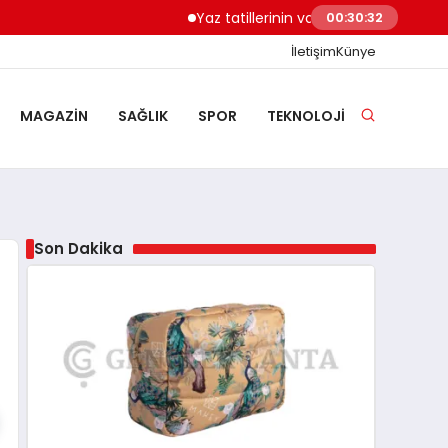
Yaz tatillerinin vazgeçilmezi: En iyi hasır 
00:30:33
İletişim
Künye
MAGAZIN
SAĞLIK
SPOR
TEKNOLOJI
Son Dakika