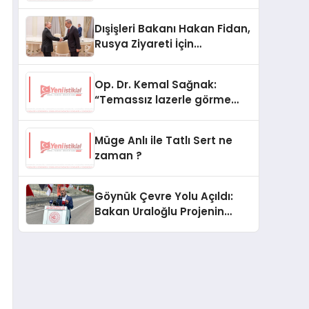
Seçiyor
Dışişleri Bakanı Hakan Fidan,
Rusya Ziyareti İçin
Hazırlıklarını Sürdürüyor
Op. Dr. Kemal Sağnak:
“Temassız lazerle görme
düzeltme, hasta konforunu
artırıyor”
Müge Anlı ile Tatlı Sert ne
zaman ?
Göynük Çevre Yolu Açıldı:
Bakan Uraloğlu Projenin
Önemini Anlattı