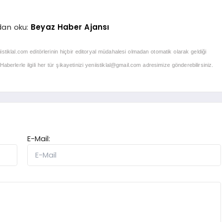
dan oku:
Beyaz Haber Ajansı
iistiklal.com editörlerinin hiçbir editoryal müdahalesi olmadan otomatik olarak geldiği
berlerle ilgili her tür şikayetinizi
yeniistiklal@gmail.com
adresimize gönderebilirsiniz.
E-Mail: