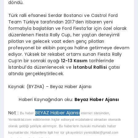
döndü.
Türk ralli efsanesi Serdar Bostancı ve Castrol Ford
Team Türkiye tarafından 2017’den itibaren yeni
formatıyla başlatılan ve Ford Fiesta’lar için özel olarak
düzenlenen Fiesta Rally Cup, her yaştan deneyimli
pilotları ve gelecek vaat eden genç pilotları
profesyonel bir ekibin parçası haline getirmeye devam
ediyor. Yüksek bir rekabet ortamı sunan Fiesta Rally
Cup’ın bir sonraki ayağı
12-13 Kasım
tarihlerinde
İstanbul’da
düzenlenecek ve
İstanbul Rallisi
çatısı
altında gerçekleştirilecek.
Kaynak: (BYZHA) – Beyaz Haber Ajansı
Haberi Kaynağından oku:
Beyaz Haber Ajansı
BEYAZ Haber Ajansı
Not :
Bu haber
internet sitesinden,
Yeniistiklal.com editörlerinin hiçbir editoryal müdahalesi olmadan otomatik
olarak geldiği şekliyle alınmıştır. Bu haberlerin hukuki muhatabı haber
kaynaklarıdır. Haberlerle ilgili her tür şikayetinizi
yeniistiklal@gmail.com