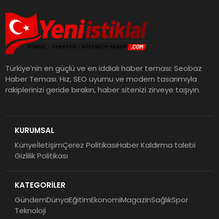
Türkiye’nin en güçlü ve en iddialı haber teması: Seobaz
Haber Teması. Hız, SEO uyumu ve modern tasarımıyla
rakiplerinizi geride bırakın, haber sitenizi zirveye taşıyın.
KURUMSAL
Künye
İletişim
Çerez Politikası
Haber Kaldırma talebi
Gizlilik Politikası
KATEGORİLER
Gündem
Dünya
Eğitim
Ekonomi
Magazin
Sağlık
Spor
Teknoloji