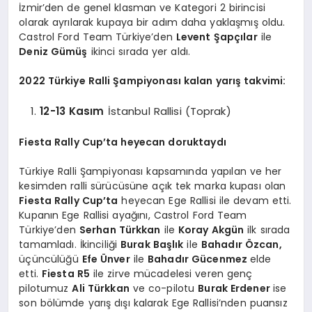
İzmir’den de genel klasman ve Kategori 2 birincisi
olarak ayrılarak kupaya bir adım daha yaklaşmış oldu.
Castrol Ford Team Türkiye’den
Levent Şapçılar
ile
Deniz Gümüş
ikinci sırada yer aldı.
2022 Türkiye Ralli Şampiyonası kalan yarış takvimi:
12-13 Kasım
İstanbul Rallisi (Toprak)
Fiesta Rally Cup’ta heyecan doruktaydı
Türkiye Ralli Şampiyonası kapsamında yapılan ve her
kesimden ralli sürücüsüne açık tek marka kupası olan
Fiesta Rally Cup’ta
heyecan Ege Rallisi ile devam etti.
Kupanın Ege Rallisi ayağını, Castrol Ford Team
Türkiye’den
Serhan Türkkan
ile
Koray Akgün
ilk sırada
tamamladı. İkinciliği
Burak Başlık
ile
Bahadır Özcan,
üçüncülüğü
Efe Ünver
ile
Bahadır Gücenmez
elde
etti.
Fiesta R5
ile zirve mücadelesi veren genç
pilotumuz
Ali Türkkan
ve co-pilotu
Burak Erdener
ise
son bölümde yarış dışı kalarak Ege Rallisi’nden puansız