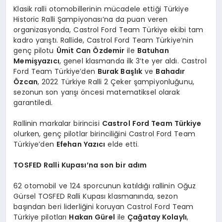
Klasik ralli otomobillerinin mücadele ettiği Türkiye
Historic Ralli Şampiyonası’na da puan veren
organizasyonda, Castrol Ford Team Türkiye ekibi tam
kadro yarıştı. Rallide, Castrol Ford Team Türkiye’nin
genç pilotu
Ümit Can Özdemir
ile
Batuhan
Memişyazıcı
, genel klasmanda ilk 3’te yer aldı. Castrol
Ford Team Türkiye’den
Burak Başlık
ve
Bahadır
Özcan
, 2022 Türkiye Ralli 2 Çeker şampiyonluğunu,
sezonun son yarışı öncesi matematiksel olarak
garantiledi.
Rallinin markalar birincisi
Castrol Ford Team Türkiye
olurken, genç pilotlar birinciliğini Castrol Ford Team
Türkiye’den
Efehan Yazıcı
elde etti.
TOSFED Ralli Kupası’na son bir adım
62 otomobil ve 124 sporcunun katıldığı rallinin Oğuz
Gürsel TOSFED Ralli Kupası klasmanında, sezon
başından beri liderliğini koruyan Castrol Ford Team
Türkiye pilotları
Hakan Gürel
ile
Çağatay Kolaylı
,