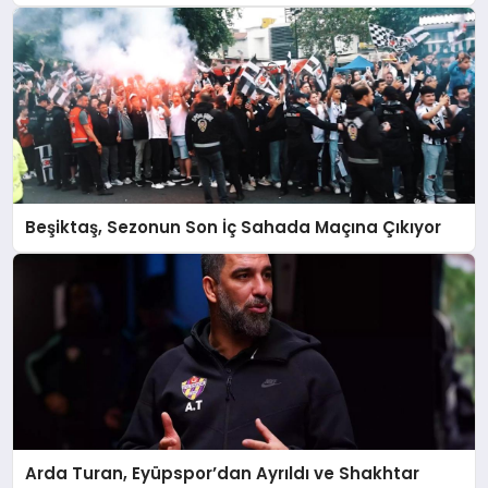
Beşiktaş, Sezonun Son İç Sahada Maçına Çıkıyor
Arda Turan, Eyüpspor’dan Ayrıldı ve Shakhtar