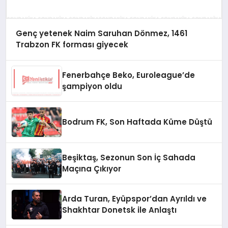
Genç yetenek Naim Saruhan Dönmez, 1461
Trabzon FK forması giyecek
Fenerbahçe Beko, Euroleague’de
şampiyon oldu
Bodrum FK, Son Haftada Küme Düştü
Beşiktaş, Sezonun Son İç Sahada
Maçına Çıkıyor
Arda Turan, Eyüpspor’dan Ayrıldı ve
Shakhtar Donetsk ile Anlaştı