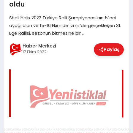
oldu
EĞITIM
Shell Helix 2022 Türkiye Ralli Şampiyonası’nın 5’inci
ayağı olan ve 15-16 Ekim’de İzmir’de gerçekleşen 31.
EKONOMI
Ege Rallisi, sezonun bitmesine bir …
Haber Merkezi
Paylaş
MAGAZIN
17 Ekim 2022
SAĞLIK
SPOR
TEKNOLOJI