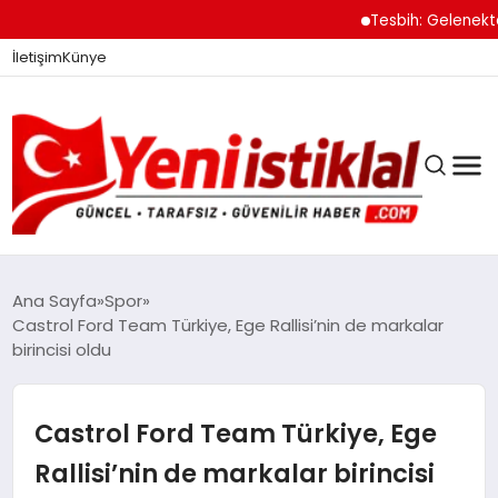
Tesbih: Gelenekten 
İletişim
Künye
Ana Sayfa
Spor
Castrol Ford Team Türkiye, Ege Rallisi’nin de markalar
birincisi oldu
GÜNDEM
Castrol Ford Team Türkiye, Ege
DÜNYA
Rallisi’nin de markalar birincisi