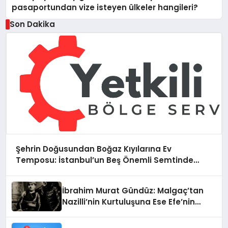
pasaportundan vize isteyen ülkeler hangileri?
Son Dakika
Şehrin Doğusundan Boğaz Kıyılarına Ev
Temposu: İstanbul’un Beş Önemli Semtinde
Teknik Servis Deneyimi
İbrahim Murat Gündüz: Malgaç’tan
Nazilli’nin Kurtuluşuna Ese Efe’nin
İzinde Bir Ülkücü Duruş