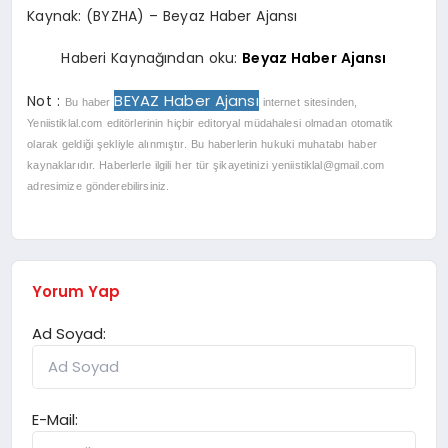
Kaynak: (BYZHA) – Beyaz Haber Ajansı
Haberi Kaynağından oku:
Beyaz Haber Ajansı
BEYAZ Haber Ajansı
Not :
Bu haber
internet sitesinden,
Yeniistiklal.com editörlerinin hiçbir editoryal müdahalesi olmadan otomatik
olarak geldiği şekliyle alınmıştır. Bu haberlerin hukuki muhatabı haber
kaynaklarıdır. Haberlerle ilgili her tür şikayetinizi
yeniistiklal@gmail.com
adresimize gönderebilirsiniz.
Yorum Yap
Ad Soyad:
E-Mail: