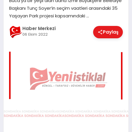
Buca’ya bir yeşil alan daha İzmir Büyükşehir Belediye
EĞITIM
Başkanı Tunç Soyer’in seçim vaatleri arasındaki 35
Yaşayan Park projesi kapsamındaki …
EKONOMI
Haber Merkezi
Paylaş
06 Ekim 2022
MAGAZIN
SAĞLIK
SPOR
TEKNOLOJI