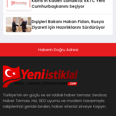
Kıbrıs’ın Kaderi Sandıkta: KKTC Yeni
Cumhurbaşkanını Seçiyor
Dışişleri Bakanı Hakan Fidan, Rusya
Ziyareti İçin Hazırlıklarını Sürdürüyor
Haberin Doğru Adresi
Türkiye’nin en güçlü ve en iddialı haber teması: Seobaz
Haber Teması. Hız, SEO uyumu ve modern tasarımıyla
rakiplerinizi geride bırakın, haber sitenizi zirveye taşıyın.