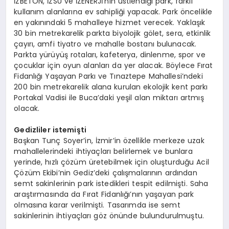
İZBETON, İZSU ve İZENERJİ’nin üstlendiği park, farklı
kullanım alanlarına ev sahipliği yapacak. Park öncelikle
en yakınındaki 5 mahalleye hizmet verecek. Yaklaşık
30 bin metrekarelik parkta biyolojik gölet, sera, etkinlik
çayırı, amfi tiyatro ve mahalle bostanı bulunacak.
Parkta yürüyüş rotaları, kafeterya, dinlenme, spor ve
çocuklar için oyun alanları da yer alacak. Böylece Fırat
Fidanlığı Yaşayan Parkı ve Tınaztepe Mahallesi’ndeki
200 bin metrekarelik alana kurulan ekolojik kent parkı
Portakal Vadisi ile Buca’daki yeşil alan miktarı artmış
olacak.
Gedizliler istemişti
Başkan Tunç Soyer’in, İzmir’in özellikle merkeze uzak
mahallelerindeki ihtiyaçları belirlemek ve bunlara
yerinde, hızlı çözüm üretebilmek için oluşturduğu Acil
Çözüm Ekibi’nin Gediz’deki çalışmalarının ardından
semt sakinlerinin park istedikleri tespit edilmişti. Saha
araştırmasında da Fırat Fidanlığı’nın yaşayan park
olmasına karar verilmişti. Tasarımda ise semt
sakinlerinin ihtiyaçları göz önünde bulundurulmuştu.