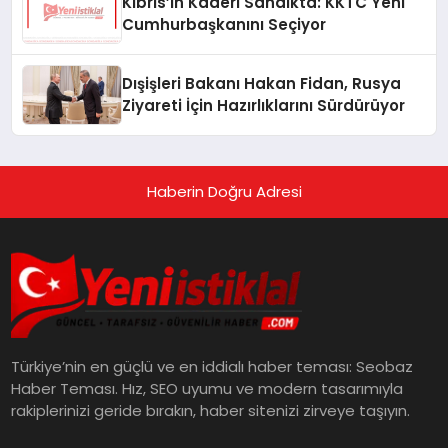
Kıbrıs’ın Kaderi Sandıkta: KKTC Yeni
Cumhurbaşkanını Seçiyor
Dışişleri Bakanı Hakan Fidan, Rusya
Ziyareti İçin Hazırlıklarını Sürdürüyor
Haberin Doğru Adresi
Türkiye’nin en güçlü ve en iddialı haber teması: Seobaz
Haber Teması. Hız, SEO uyumu ve modern tasarımıyla
rakiplerinizi geride bırakın, haber sitenizi zirveye taşıyın.