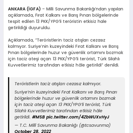
ANKARA (İGFA)
– Milli Savunma Bakanlığı’ndan yapılan
açıklamada, Fırat Kalkanı ve Barış Pınarı bölgelerinde
tespit edilen 13 PKK/YPG’li teröristin etkisiz hale
getirildiği duyuruldu.
Açıklamada, ”Teröristlerin taciz atışları cezasız
kalmıyor. Suriye’nin kuzeyindeki Fırat Kalkanı ve Barış
Pınarı bölgelerinde huzur ve güvenlik ortamını bozmak
için taciz ateşi açan 13 PKK/YPG’li terörist, Türk Silahlı
Kuvvetlerimiz tarafından etkisiz hâle getirildi” denildi.
Teröristlerin taciz atışları cezasız kalmıyor.
Suriye’nin kuzeyindeki Fırat Kalkanı ve Barış Pınarı
bölgelerinde huzur ve güvenlik ortamını bozmak
için taciz ateşi açan 13 PKK/YPG’li terörist, Türk
Silahlı Kuvvetlerimiz tarafından etkisiz hâle
getirildi.
#MSB
pic.twitter.com/4ZbWUXvHyJ
— T.C. Millî Savunma Bakanlığı (@tcsavunma)
October 28, 2022