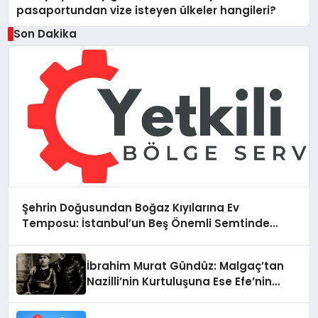
pasaportundan vize isteyen ülkeler hangileri?
Son Dakika
Şehrin Doğusundan Boğaz Kıyılarına Ev
Temposu: İstanbul’un Beş Önemli Semtinde
Teknik Servis Deneyimi
İbrahim Murat Gündüz: Malgaç’tan
Nazilli’nin Kurtuluşuna Ese Efe’nin
İzinde Bir Ülkücü Duruş