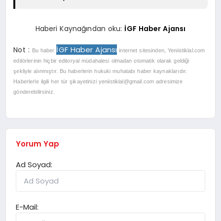
Haberi Kaynağından oku:
İGF Haber Ajansı
İGF Haber Ajansı
Not :
Bu haber
internet sitesinden, Yeniistiklal.com
editörlerinin hiçbir editoryal müdahalesi olmadan otomatik olarak geldiği
şekliyle alınmıştır. Bu haberlerin hukuki muhatabı haber kaynaklarıdır.
Haberlerle ilgili her tür şikayetinizi
yeniistiklal@gmail.com
adresimize
gönderebilirsiniz.
Yorum Yap
Ad Soyad:
E-Mail: