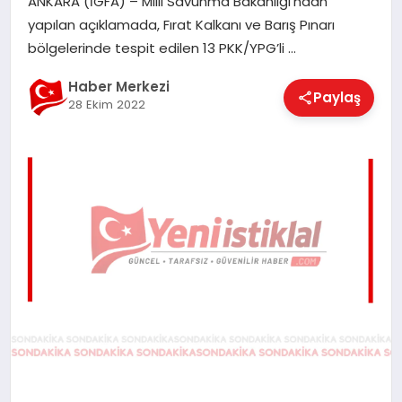
ANKARA (İGFA) – Milli Savunma Bakanlığı’ndan
EĞITIM
yapılan açıklamada, Fırat Kalkanı ve Barış Pınarı
bölgelerinde tespit edilen 13 PKK/YPG’li …
EKONOMI
Haber Merkezi
Paylaş
28 Ekim 2022
MAGAZIN
SAĞLIK
SPOR
TEKNOLOJI