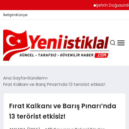
Şehrin Doğusundan Bo
İletişim
Künye
Ana Sayfa
Gündem
Fırat Kalkanı ve Barış Pınarı’nda 13 terörist etkisiz!
GÜNDEM
Fırat Kalkanı ve Barış Pınarı’nda
DÜNYA
13 terörist etkisiz!