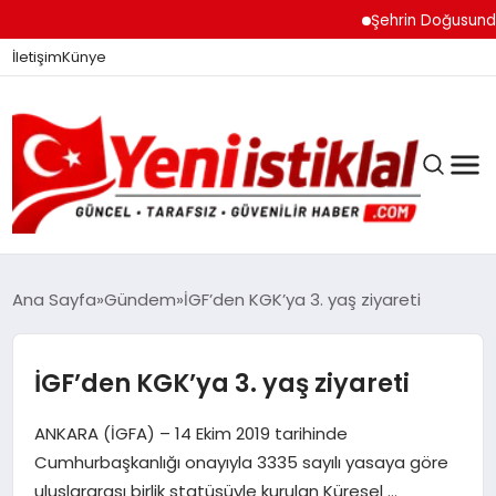
Şehrin Doğusundan Bo
İletişim
Künye
Ana Sayfa
Gündem
İGF’den KGK’ya 3. yaş ziyareti
GÜNDEM
İGF’den KGK’ya 3. yaş ziyareti
ANKARA (İGFA) – 14 Ekim 2019 tarihinde
DÜNYA
Cumhurbaşkanlığı onayıyla 3335 sayılı yasaya göre
uluslararası birlik statüsüyle kurulan Küresel …