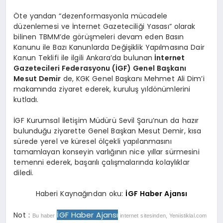
Öte yandan “dezenformasyonla mücadele
düzenlemesi ve İnternet Gazeteciliği Yasası” olarak
bilinen TBMM’de görüşmeleri devam eden Basın
Kanunu ile Bazı Kanunlarda Değişiklik Yapılmasına Dair
Kanun Teklifi ile ilgili Ankara’da bulunan
İnternet
Gazetecileri Federasyonu (İGF) Genel Başkanı
Mesut Demir
de, KGK Genel Başkanı Mehmet Ali Dim’i
makamında ziyaret ederek, kuruluş yıldönümlerini
kutladı.
İGF Kurumsal İletişim Müdürü Sevil Şaru’nun da hazır
bulunduğu ziyarette Genel Başkan Mesut Demir, kısa
sürede yerel ve küresel ölçekli yapılanmasını
tamamlayan konseyin varlığının nice yıllar sürmesini
temenni ederek, başarılı çalışmalarında kolaylıklar
diledi.
Haberi Kaynağından oku:
İGF Haber Ajansı
İGF Haber Ajansı
Not :
Bu haber
internet sitesinden, Yeniistiklal.com