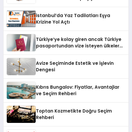
tavsiyeleri
İstanbul’da Yaz Tadilatları Eşya
Krizine Yol Açtı
Türkiye’ye kolay giren ancak Türkiye
pasaportundan vize isteyen ülkeler
hangileri?
Avize Seçiminde Estetik ve İşlevin
Dengesi
Kıbrıs Bungalov: Fiyatlar, Avantajlar
ve Seçim Rehberi
Toptan Kozmetikte Doğru Seçim
Rehberi