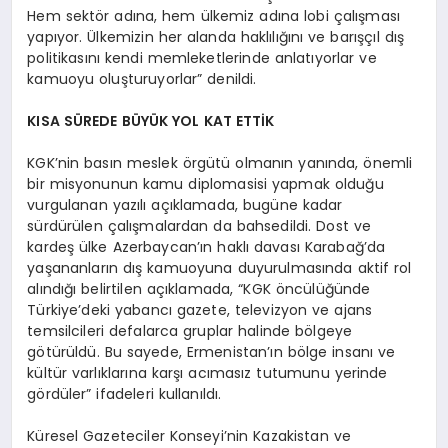
Hem sektör adına, hem ülkemiz adına lobi çalışması
yapıyor. Ülkemizin her alanda haklılığını ve barışçıl dış
politikasını kendi memleketlerinde anlatıyorlar ve
kamuoyu oluşturuyorlar” denildi.
KISA SÜREDE BÜYÜK YOL KAT ETTİK
KGK’nin basın meslek örgütü olmanın yanında, önemli
bir misyonunun kamu diplomasisi yapmak olduğu
vurgulanan yazılı açıklamada, bugüne kadar
sürdürülen çalışmalardan da bahsedildi. Dost ve
kardeş ülke Azerbaycan’ın haklı davası Karabağ’da
yaşananların dış kamuoyuna duyurulmasında aktif rol
alındığı belirtilen açıklamada, “KGK öncülüğünde
Türkiye’deki yabancı gazete, televizyon ve ajans
temsilcileri defalarca gruplar halinde bölgeye
götürüldü. Bu sayede, Ermenistan’ın bölge insanı ve
kültür varlıklarına karşı acımasız tutumunu yerinde
gördüler” ifadeleri kullanıldı.
Küresel Gazeteciler Konseyi’nin Kazakistan ve