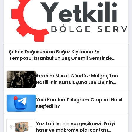
Şehrin Doğusundan Boğaz Kıyılarına Ev
Temposu: İstanbul’un Beş Önemli Semtinde
Teknik Servis Deneyimi
İbrahim Murat Gündüz: Malgaç’tan
Nazilli’nin Kurtuluşuna Ese Efe’nin
İzinde Bir Ülkücü Duruş
Yeni Kurulan Telegram Grupları Nasıl
Keşfedilir?
Yaz tatillerinin vazgeçilmezi: En iyi
hasır ve makrome plaj çantası