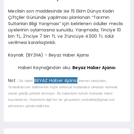
Meclisin son maddesinde ise 15 Ekim Dünya Kadın
Çiftçiler Gününde yapılması planlanan “Tarımın
Sultanları Bilgi Yarışması” için belirlenen ödüller meclis
üyelerinin oylamasına sunuldu. Yarışmada; 1’inciye 10
bin TL, 2’nciye 7 bin TL ve 3’üncüye 4.500 TL ödül
verilmesi kararlaştırıldı.
Kaynak: (BYZHA) – Beyaz Haber Ajansı
Haberi Kaynağından oku:
Beyaz Haber Ajansı
BEYAZ Haber Ajansı
Not :
Bu haber
internet sitesinden,
Yeniistiklal.com editörlerinin hiçbir editoryal müdahalesi olmadan otomatik
olarak geldiği şekliyle alınmıştır. Bu haberlerin hukuki muhatabı haber
kaynaklarıdır. Haberlerle ilgili her tür şikayetinizi
yeniistiklal@gmail.com
adresimize gönderebilirsiniz.