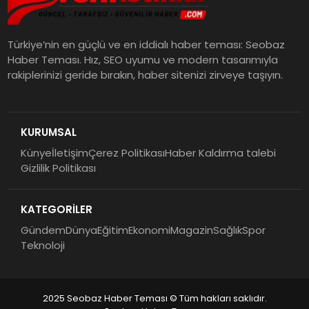
Türkiye’nin en güçlü ve en iddialı haber teması: Seobaz
Haber Teması. Hız, SEO uyumu ve modern tasarımıyla
rakiplerinizi geride bırakın, haber sitenizi zirveye taşıyın.
KURUMSAL
Künye
İletişim
Çerez Politikası
Haber Kaldırma talebi
Gizlilik Politikası
KATEGORİLER
Gündem
Dünya
Eğitim
Ekonomi
Magazin
Sağlık
Spor
Teknoloji
2025 Seobaz Haber Teması © Tüm hakları saklıdır.