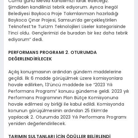
Cuma günü Mevlid Kandilimizi idrak edeceğiz.
Şimdiden kandilinizi tebrik ediyorum. Ayrıca İnegöl
Belediyesi Baykoca Proje Takımlarımızın hazırladığı
Baykoca Çınar Projesi, Samsun’da gerçekleştirilen
Teknofest’te Turizm Teknolojileri Liseler kategorisinde
1’inci oldu. Gençlerimizi de buradan bir kez daha tebrik
ediyorum” dedi.
PERFORMANS PROGRAMI 2. OTURUMDA
DEĞERLENDİRİLECEK
Açılış konuşmasının ardından gündem maddelerine
geçildi. İlk 6 madde görüşülmek üzere komisyonlara
havale edilirken, 13’üncü maddede ise “2023 Yılı
Performans Programı” konusu gündeme geldi. 2023 yılı
Performans Programının Plan Bütçe Komisyonuna
havale edilmesi oy birliği ile kabul edildi. Komisyonda
konunun görüşülmesinin ardından 25 Ekim’de
yapılacak 2. Oturumda 2023 Yılı Performans Programı
yeniden değerlendirilecek.
TARIMIN SULTANLARI İÇİN ÖDÜLLER BELİRLENDİ