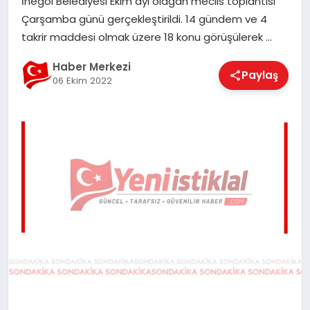
İnegöl Belediyesi Ekim ayı olağan meclis toplantısı
EĞITIM
Çarşamba günü gerçekleştirildi. 14 gündem ve 4
takrir maddesi olmak üzere 18 konu görüşülerek …
EKONOMI
Haber Merkezi
Paylaş
06 Ekim 2022
MAGAZIN
SAĞLIK
SPOR
TEKNOLOJI