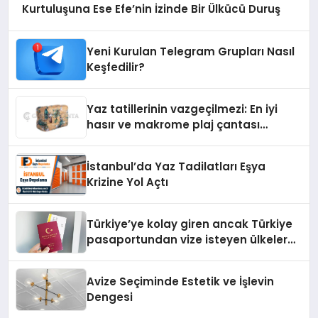
Kurtuluşuna Ese Efe’nin İzinde Bir Ülkücü Duruş
Yeni Kurulan Telegram Grupları Nasıl
Keşfedilir?
Yaz tatillerinin vazgeçilmezi: En iyi
hasır ve makrome plaj çantası
tavsiyeleri
İstanbul’da Yaz Tadilatları Eşya
Krizine Yol Açtı
Türkiye’ye kolay giren ancak Türkiye
pasaportundan vize isteyen ülkeler
hangileri?
Avize Seçiminde Estetik ve İşlevin
Dengesi