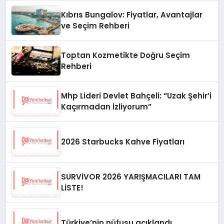
Kıbrıs Bungalov: Fiyatlar, Avantajlar
ve Seçim Rehberi
Toptan Kozmetikte Doğru Seçim
Rehberi
Mhp Lideri Devlet Bahçeli: “Uzak Şehir’i
Kaçırmadan İzliyorum”
2026 Starbucks Kahve Fiyatları
SURVİVOR 2026 YARIŞMACILARI TAM
LİSTE!
Türkiye’nin nüfusu açıklandı