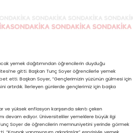
 sıcak yemek dağıtımından öğrencilerin duyduğu
tesi’ne gitti. Başkan Tunç Soyer öğrencilerle yemek
bet etti. Başkan Soyer, “Gençlerimizin yüzünün gülmesi için
i artırdık. İlerleyen günlerde gençlerimiz için başka
ar ve yüksek enflasyon karşısında sıkıntı çeken
ımı devam ediyor. Üniversiteliler yemeklere büyük ilgi
ı Tunç Soyer de öğrencilerin memnuniyetini yerinde görmek
itti. “Kaynak yapmıyorum arkadaşlar” esprisiyle yemek