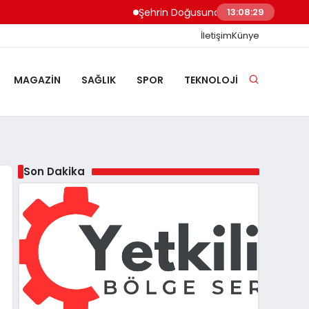
Şehrin Doğusundan Boğaz Kıyılarına Ev T
13:08:30
İletişim
Künye
MAGAZIN
SAĞLIK
SPOR
TEKNOLOJI
Son Dakika