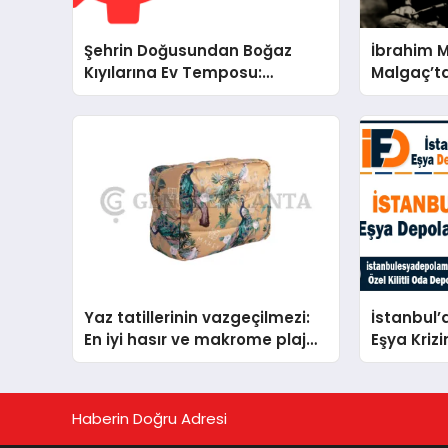
Şehrin Doğusundan Boğaz
İbrahim 
Kıyılarına Ev Temposu:
Malgaç’ta
İstanbul’un Beş Önemli
Kurtuluşu
Semtinde Teknik Servis
Bir Ülküc
Deneyimi
Yaz tatillerinin vazgeçilmezi:
İstanbul’
En iyi hasır ve makrome plaj
Eşya Krizi
çantası tavsiyeleri
Haberin Doğru Adresi