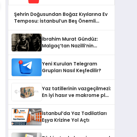
Şehrin Doğusundan Boğaz Kıyılarına Ev
Temposu: İstanbul’un Beş Önemli
Semtinde Teknik Servis Deneyimi
İbrahim Murat Gündüz:
Malgaç’tan Nazilli’nin
Kurtuluşuna Ese Efe’nin
İzinde Bir Ülkücü Duruş
Yeni Kurulan Telegram
Grupları Nasıl Keşfedilir?
Yaz tatillerinin vazgeçilmezi:
En iyi hasır ve makrome plaj
çantası tavsiyeleri
İstanbul’da Yaz Tadilatları
Eşya Krizine Yol Açtı