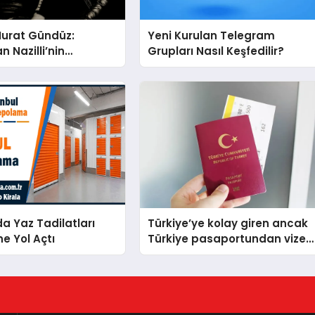
Murat Gündüz:
Yeni Kurulan Telegram
n Nazilli’nin
Grupları Nasıl Keşfedilir?
na Ese Efe’nin İzinde
ü Duruş
da Yaz Tadilatları
Türkiye’ye kolay giren ancak
ne Yol Açtı
Türkiye pasaportundan vize
isteyen ülkeler hangileri?