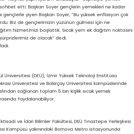
 sohbet etti. Başkan Soyer gençlerin yemekleri ne kadar
ni gençlerle yiyen Başkan Soyer, “Bu yüksek enflasyon çok
vurdu. Biz de gençlerimizin yüzünün gülmesi için ne
ıtım hizmetimizi başlattık. Sıcak yem ek dağıtım noktasını
sürprizlerimiz de olacak” dedi.
ladı.
l Üniversitesi (DEÜ), İzmir Yüksek Teknoloji Enstitüsü
mokrasi Üniversitesi ve Bakırçay Üniversitesi kampüslerinde
arafından sağlanan toplam 5 bin kişilik sıcak yemek
arasında faydalanabiliyor.
İktisadi ve İdari Bilimler Fakültesi, DEÜ Tınaztepe Yerleşkesi
rsitesi Kampüsü yakınındaki Bornova Metro istasyonunda