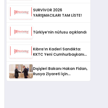
SURVİVOR 2026
YARIŞMACILARI TAM LİSTE!
Türkiye’nin nüfusu açıklandı
Kıbrıs’ın Kaderi Sandıkta:
KKTC Yeni Cumhurbaşkanını
Seçiyor
Dışişleri Bakanı Hakan Fidan,
Rusya Ziyareti İçin
Hazırlıklarını Sürdürüyor