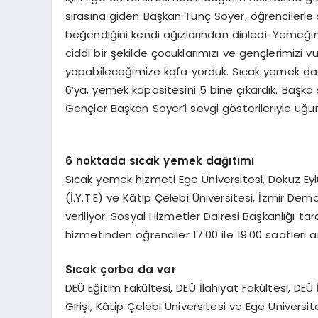
sırasına giden Başkan Tunç Soyer, öğrencilerle
beğendiğini kendi ağızlarından dinledi. Yemeği
ciddi bir şekilde çocuklarımızı ve gençlerimizi 
yapabileceğimize kafa yorduk. Sıcak yemek dağ
6’ya, yemek kapasitesini 5 bine çıkardık. Başka 
Gençler Başkan Soyer’i sevgi gösterileriyle uğur
6 noktada sıcak yemek dağıtımı
Sıcak yemek hizmeti Ege Üniversitesi, Dokuz Eylü
(İ.Y.T.E) ve Kâtip Çelebi Üniversitesi, İzmir De
veriliyor. Sosyal Hizmetler Dairesi Başkanlığı t
hizmetinden öğrenciler 17.00 ile 19.00 saatleri 
Sıcak çorba da var
DEÜ Eğitim Fakültesi, DEÜ İlahiyat Fakültesi, DEÜ 
Girişi, Kâtip Çelebi Üniversitesi ve Ege Ünive