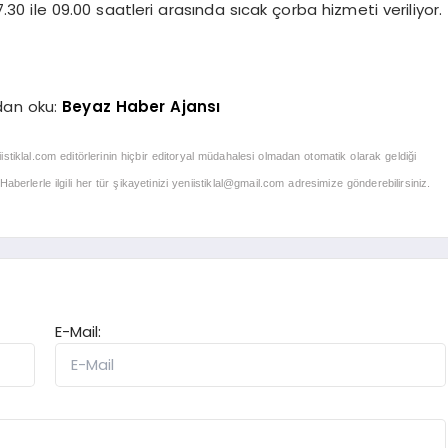
30 ile 09.00 saatleri arasında sıcak çorba hizmeti veriliyor.
dan oku:
Beyaz Haber Ajansı
iistiklal.com editörlerinin hiçbir editoryal müdahalesi olmadan otomatik olarak geldiği
berlerle ilgili her tür şikayetinizi
yeniistiklal@gmail.com
adresimize gönderebilirsiniz.
E-Mail: