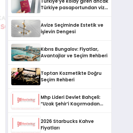
Türkiye’ye kolay giren ancak
Türkiye pasaportundan vize
isteyen ülkeler hangileri?
Avize Seçiminde Estetik ve
İşlevin Dengesi
Kıbrıs Bungalov: Fiyatlar,
Avantajlar ve Seçim Rehberi
Toptan Kozmetikte Doğru
Seçim Rehberi
Mhp Lideri Devlet Bahçeli:
“Uzak Şehir’i Kaçırmadan
İzliyorum”
2026 Starbucks Kahve
Fiyatları