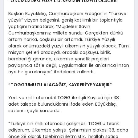
“ÖNÜMÜZDEKİ YÜZYIL ÜLKEMİZİN YÜZYILI OLACAK”
Başkan Büyükkılıç, Cumhurbaşkanı Erdoğan’ın “Türkiye
yüzyılı” vizyon belgesini, geniş katılımlı bir toplantıyla
yaptığını hatırlatarak, “Müjdeleri Sayın
Cumhurbaşkanımız millete sundu. Gerçekten dünkü
ortam harika, coşkulu bir ortamdı. Türkiye Yüzyılı
olarak önümüzdeki yüzyıl ülkemizin yüzyılı olacak. Tüm
misyon şefleri oradaydı, oradaki coşkuyu, birlik,
beraberliği görünce, ülkemize yönelik projeleri
paylaşınca sözle değil, uygulamaları ile anlatınca insan
ayrı bir gururlanıyor” ifadelerini kullandı.
“TOGG’UMUZU ALACAĞIZ, KAYSERİ’YE YAKIŞIR”
Yerli ve milli otomobil TOGG ile ilgili Kayseri için 38
adet talepte bulunduklarını ifade eden Büyükkılıç,
sözlerini şöyle sürdürdü:
“Türkiye’nin milli otomobil çalışması TOGG’u tebrik
ediyorum, ülkemize yakıştı. Şehrimizin plakası 38, daha
önce 38 olarak talebimizi iletmiştik. İnşallah satışa