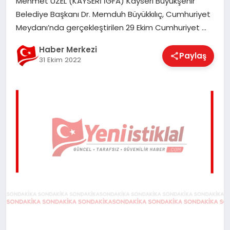
Mehmet UZEL (KAYSERİ İGFA) Kayseri Büyükşehir
EĞITIM
Belediye Başkanı Dr. Memduh Büyükkılıç, Cumhuriyet
Meydanı’nda gerçekleştirilen 29 Ekim Cumhuriyet …
EKONOMI
Haber Merkezi
Paylaş
31 Ekim 2022
MAGAZIN
SAĞLIK
SPOR
TEKNOLOJI