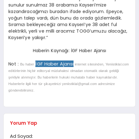
sunulur sunulmaz 38 arabamızı Kayseri’mize
kazandıracağımızı buradan ifade ediyorum. Epeyce,
yoğun talep vardı, dün bunu da orada gözlemledik.
Sıramızı bekleyeceğiz ama Kayseri’ye 38 adet ful
elektrikli, yerli ve milli aracımız TOGG’umuzu alacağız,
Kayseri’ye yakışır.”
Haberin Kaynağı: İGF Haber Ajansı
İGF Haber Ajansı
Not :
Bu haber
internet sitesinden, Yeniistiklal.com
editörlerinin hiçbir editoryal müdahalesi olmadan otomatik olarak geldiği
şekliyle alınmıştır. Bu haberlerin hukuki muhatabı haber kaynaklarıdır.
Haberlerle ilgili her tür şikayetinizi
yeniistiklal@gmail.com
adresimize
gönderebilirsiniz.
Yorum Yap
Ad Soyad: