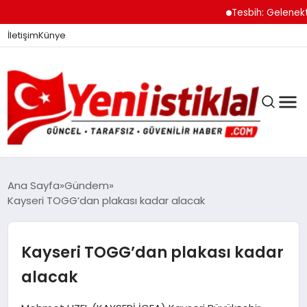
Tesbih: Gelenekten
İletişim
Künye
Ana Sayfa
Gündem
Kayseri TOGG’dan plakası kadar alacak
GÜNDEM
Kayseri TOGG’dan plakası kadar
DÜNYA
alacak