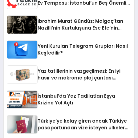
Ev Temposu: İstanbul’un Beş Önemli
Semtinde Teknik Servis Deneyimi
İbrahim Murat Gündüz: Malgaç’tan
Nazilli’nin Kurtuluşuna Ese Efe’nin
İzinde Bir Ülkücü Duruş
Yeni Kurulan Telegram Grupları Nasıl
Keşfedilir?
Yaz tatillerinin vazgeçilmezi: En iyi
hasır ve makrome plaj çantası
tavsiyeleri
İstanbul’da Yaz Tadilatları Eşya
Krizine Yol Açtı
Türkiye’ye kolay giren ancak Türkiye
pasaportundan vize isteyen ülkeler
hangileri?