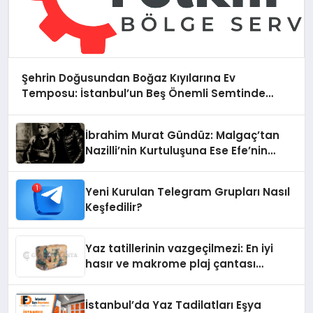
Şehrin Doğusundan Boğaz Kıyılarına Ev
Temposu: İstanbul’un Beş Önemli Semtinde
Teknik Servis Deneyimi
İbrahim Murat Gündüz: Malgaç’tan
Nazilli’nin Kurtuluşuna Ese Efe’nin
İzinde Bir Ülkücü Duruş
Yeni Kurulan Telegram Grupları Nasıl
Keşfedilir?
Yaz tatillerinin vazgeçilmezi: En iyi
hasır ve makrome plaj çantası
tavsiyeleri
İstanbul’da Yaz Tadilatları Eşya