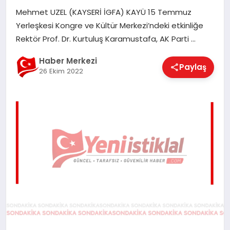
EĞITIM
Mehmet UZEL (KAYSERİ İGFA) KAYÜ 15 Temmuz
Yerleşkesi Kongre ve Kültür Merkezi’ndeki etkinliğe
Rektör Prof. Dr. Kurtuluş Karamustafa, AK Parti …
EKONOMI
Haber Merkezi
Paylaş
26 Ekim 2022
MAGAZIN
SAĞLIK
SPOR
TEKNOLOJI