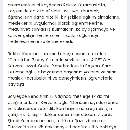
önemsediklerini kaydeden Rektör Karamustafa,
Kayseri’de en kısa sürede OSB-MYO kurarak,
öğrencilerin daha nitelikli bir şekilde eğitim almalarına,
mesleklerini uygulamalı olarak öğrenmelerine,
mezuniyet sonrası iş bulmalarını kolaylaştırmaya ve
kariyer gelişimlerine önemli katkı sağlamayı
hedeflediklerini sözlerine ekledi.
Rektör Karamustafa’nın konuşmasının ardından
“Çıraklıktan Zirveye” konulu söyleşisinde ALPEDO –
Kervan Lezzet Grubu Yönetim Kurulu Başkanı Sami
Kervancıoğlu, iş hayatında başarının yollarını ve sırrını,
mesleki tecrübelerini ve deneyimlerini öğrencilerle
paylaştı.
Söyleşide kendisinin 13 yaşında mesleğe ilk adımı
attığını anlatan Kervancıoğlu, “Dondurmayı dükkanda
ve sokaklarda satardık. Ben hayalime ulaşmak için
çalıştım. 10 kişilik dükkanda bir mücadelemiz vardı.
Şimdi Kahramanmaraş’ta 10 mağaza zincirimiz,
Türkiye’de ise 175 noktadayız. Hedefimiz 195 noktaya