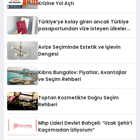
Krizine Yol Açtı
Türkiye’ye kolay giren ancak Türkiye
pasaportundan vize isteyen ülkeler
hangileri?
Avize Seçiminde Estetik ve İşlevin
Dengesi
Kıbrıs Bungalov: Fiyatlar, Avantajlar
ve Seçim Rehberi
Toptan Kozmetikte Doğru Seçim
Rehberi
Mhp Lideri Devlet Bahçeli: “Uzak Şehir’i
Kaçırmadan İzliyorum”