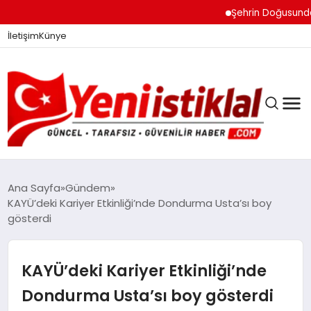
Şehrin Doğusundan Boğ
İletişim
Künye
Ana Sayfa
Gündem
KAYÜ’deki Kariyer Etkinliği’nde Dondurma Usta’sı boy
gösterdi
GÜNDEM
KAYÜ’deki Kariyer Etkinliği’nde
DÜNYA
Dondurma Usta’sı boy gösterdi