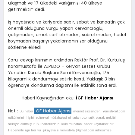
ulaşmak ve 17 ülkedeki varlığımızı 40 ülkeye
getirmektir” dedi.
İş hayatında ve kariyerde sabır, sebat ve kanaatin çok
önemli olduğuna vurgu yapan Kervancıoğlu,
çalışmadan, emek sarf etmeden, sabretmeden, hedef
koymadan başarıyı yakalamanın zor olduğunu
sözlerine ekledi.
Soru-cevap kısmının ardından Rektör Prof. Dr. Kurtuluş
Karamustafa ile ALPEDO – Kervan Lezzet Grubu
Yönetim Kurulu Başkanı Sami Kervancıoğlu, 175
kilogramlık dondurmayı satırla kesti. Yaklaşık 3 bin
öğrenciye dondurma dağıtımı ile etkinlik sona erdi.
Haberi Kaynağından oku:
İGF Haber Ajansı
İGF Haber Ajansı
Not :
Bu haber
internet sitesinden, Yeniistiklal.com
editörlerinin hiçbir editoryal müdahalesi olmadan otomatik olarak geldiği
şekliyle alınmıştır. Bu haberlerin hukuki muhatabı haber kaynaklarıdır.
Haberlerle ilgili her tür şikayetinizi
yeniistiklal@gmail.com
adresimize