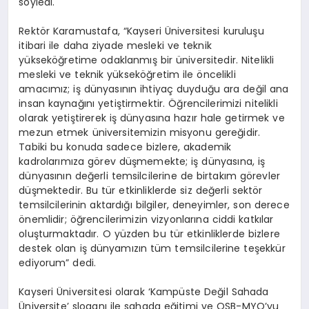
söyledi.
Rektör Karamustafa, “Kayseri Üniversitesi kuruluşu
itibari ile daha ziyade mesleki ve teknik
yükseköğretime odaklanmış bir üniversitedir. Nitelikli
mesleki ve teknik yükseköğretim ile öncelikli
amacımız; iş dünyasının ihtiyaç duyduğu ara değil ana
insan kaynağını yetiştirmektir. Öğrencilerimizi nitelikli
olarak yetiştirerek iş dünyasına hazır hale getirmek ve
mezun etmek üniversitemizin misyonu gereğidir.
Tabiki bu konuda sadece bizlere, akademik
kadrolarımıza görev düşmemekte; iş dünyasına, iş
dünyasının değerli temsilcilerine de birtakım görevler
düşmektedir. Bu tür etkinliklerde siz değerli sektör
temsilcilerinin aktardığı bilgiler, deneyimler, son derece
önemlidir; öğrencilerimizin vizyonlarına ciddi katkılar
oluşturmaktadır. O yüzden bu tür etkinliklerde bizlere
destek olan iş dünyamızın tüm temsilcilerine teşekkür
ediyorum” dedi.
Kayseri Üniversitesi olarak ‘Kampüste Değil Sahada
Üniversite’ sloganı ile sahada eğitimi ve OSB-MYO’yu