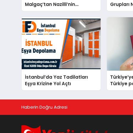
Malgaç’tan Nazilli’nin
Grupları N
Kurtuluşuna Ese Efe’nin İzinde
Bir Ülkücü Duruş
İstanbul’da Yaz Tadilatları
Türkiye’y
Eşya Krizine Yol Açtı
Türkiye 
isteyen ül
Haberin Doğru Adresi