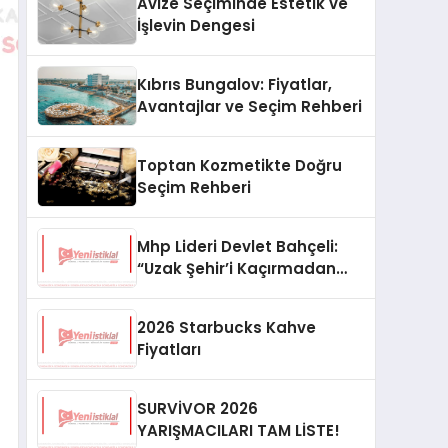
Avize Seçiminde Estetik ve
İşlevin Dengesi
Kıbrıs Bungalov: Fiyatlar,
Avantajlar ve Seçim Rehberi
Toptan Kozmetikte Doğru
Seçim Rehberi
Mhp Lideri Devlet Bahçeli:
“Uzak Şehir’i Kaçırmadan
İzliyorum”
2026 Starbucks Kahve
Fiyatları
SURVİVOR 2026
YARIŞMACILARI TAM LİSTE!