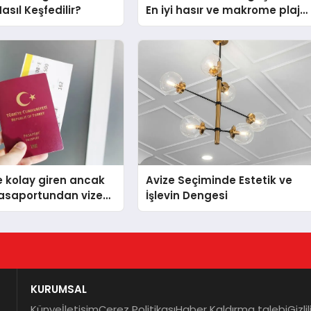
asıl Keşfedilir?
En iyi hasır ve makrome plaj
çantası tavsiyeleri
e kolay giren ancak
Avize Seçiminde Estetik ve
pasaportundan vize
İşlevin Dengesi
keler hangileri?
KURUMSAL
Künye
İletişim
Çerez Politikası
Haber Kaldırma talebi
Gizli