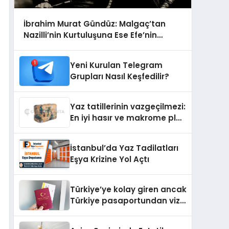
İbrahim Murat Gündüz: Malgaç’tan
Nazilli’nin Kurtuluşuna Ese Efe’nin
İzinde Bir Ülkücü Duruş
Yeni Kurulan Telegram
Grupları Nasıl Keşfedilir?
Yaz tatillerinin vazgeçilmezi:
En iyi hasır ve makrome plaj
çantası tavsiyeleri
İstanbul’da Yaz Tadilatları
Eşya Krizine Yol Açtı
Türkiye’ye kolay giren ancak
Türkiye pasaportundan vize
isteyen ülkeler hangileri?