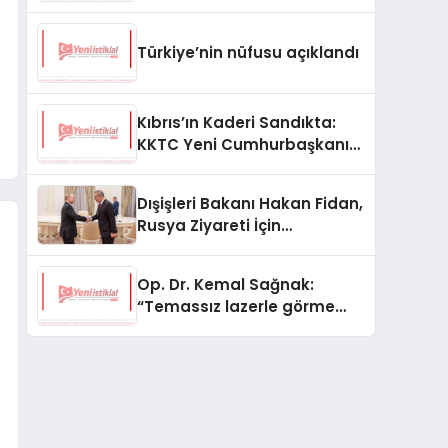
Türkiye’nin nüfusu açıklandı
Kıbrıs’ın Kaderi Sandıkta:
KKTC Yeni Cumhurbaşkanını
Seçiyor
Dışişleri Bakanı Hakan Fidan,
Rusya Ziyareti İçin
Hazırlıklarını Sürdürüyor
Op. Dr. Kemal Sağnak:
“Temassız lazerle görme
düzeltme, hasta konforunu
artırıyor”