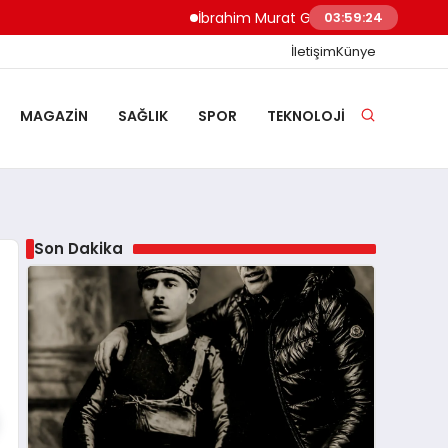
İbrahim Murat Gündüz: Malgaç’tan Nazilli’n
03:59:25
İletişim
Künye
MAGAZIN
SAĞLIK
SPOR
TEKNOLOJI
Son Dakika