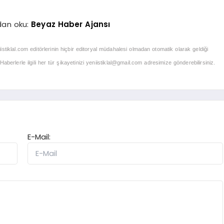
dan oku:
Beyaz Haber Ajansı
iistiklal.com editörlerinin hiçbir editoryal müdahalesi olmadan otomatik olarak geldiği
berlerle ilgili her tür şikayetinizi
yeniistiklal@gmail.com
adresimize gönderebilirsiniz.
E-Mail: