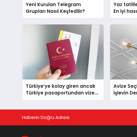
Yeni Kurulan Telegram
Yaz tatill
Grupları Nasıl Keşfedilir?
En iyi ha
çantası t
Türkiye’ye kolay giren ancak
Avize Seç
Türkiye pasaportundan vize
İşlevin D
isteyen ülkeler hangileri?
Haberin Doğru Adresi