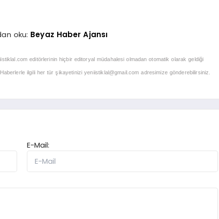
dan oku:
Beyaz Haber Ajansı
iistiklal.com editörlerinin hiçbir editoryal müdahalesi olmadan otomatik olarak geldiği
berlerle ilgili her tür şikayetinizi
yeniistiklal@gmail.com
adresimize gönderebilirsiniz.
E-Mail: