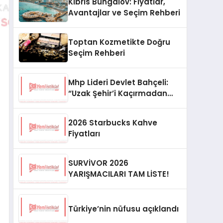
Kıbrıs Bungalov: Fiyatlar,
Avantajlar ve Seçim Rehberi
Toptan Kozmetikte Doğru
Seçim Rehberi
Mhp Lideri Devlet Bahçeli:
“Uzak Şehir’i Kaçırmadan
İzliyorum”
2026 Starbucks Kahve
Fiyatları
SURVİVOR 2026
YARIŞMACILARI TAM LİSTE!
Türkiye’nin nüfusu açıklandı