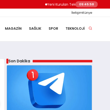
Yeni Kurulan Telegram Grupları Nasıl Keşfed
09:45:59
İletişim
Künye
MAGAZIN
SAĞLIK
SPOR
TEKNOLOJI
Son Dakika