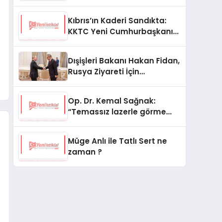
Kıbrıs’ın Kaderi Sandıkta:
KKTC Yeni Cumhurbaşkanını
Seçiyor
Dışişleri Bakanı Hakan Fidan,
Rusya Ziyareti İçin
Hazırlıklarını Sürdürüyor
Op. Dr. Kemal Sağnak:
“Temassız lazerle görme
düzeltme, hasta konforunu
artırıyor”
Müge Anlı ile Tatlı Sert ne
zaman ?