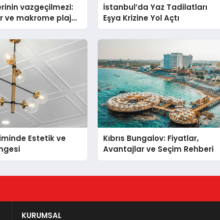
erinin vazgeçilmezi:
İstanbul’da Yaz Tadilatları
sır ve makrome plaj
Eşya Krizine Yol Açtı
avsiyeleri
iminde Estetik ve
Kıbrıs Bungalov: Fiyatlar,
engesi
Avantajlar ve Seçim Rehberi
KURUMSAL