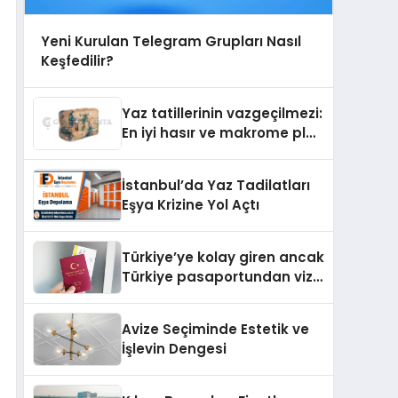
Yeni Kurulan Telegram Grupları Nasıl
Keşfedilir?
Yaz tatillerinin vazgeçilmezi:
En iyi hasır ve makrome plaj
çantası tavsiyeleri
İstanbul’da Yaz Tadilatları
Eşya Krizine Yol Açtı
Türkiye’ye kolay giren ancak
Türkiye pasaportundan vize
isteyen ülkeler hangileri?
Avize Seçiminde Estetik ve
İşlevin Dengesi