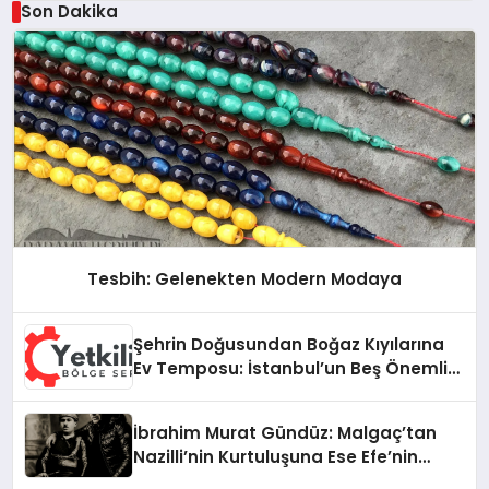
Son Dakika
Tesbih: Gelenekten Modern Modaya
Şehrin Doğusundan Boğaz Kıyılarına
Ev Temposu: İstanbul’un Beş Önemli
Semtinde Teknik Servis Deneyimi
İbrahim Murat Gündüz: Malgaç’tan
Nazilli’nin Kurtuluşuna Ese Efe’nin
İzinde Bir Ülkücü Duruş