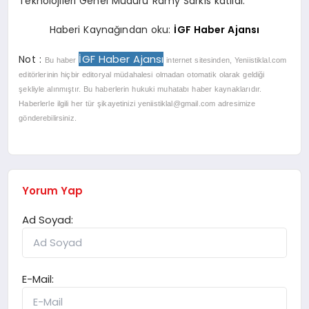
Teknolojileri Genel Müdürü Ramy Sarkis katıldı.
Haberi Kaynağından oku:
İGF Haber Ajansı
İGF Haber Ajansı
Not :
Bu haber
internet sitesinden, Yeniistiklal.com
editörlerinin hiçbir editoryal müdahalesi olmadan otomatik olarak geldiği
şekliyle alınmıştır. Bu haberlerin hukuki muhatabı haber kaynaklarıdır.
Haberlerle ilgili her tür şikayetinizi
yeniistiklal@gmail.com
adresimize
gönderebilirsiniz.
Yorum Yap
Ad Soyad:
E-Mail: