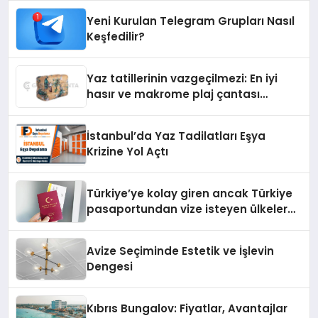
Yeni Kurulan Telegram Grupları Nasıl
Keşfedilir?
Yaz tatillerinin vazgeçilmezi: En iyi
hasır ve makrome plaj çantası
tavsiyeleri
İstanbul’da Yaz Tadilatları Eşya
Krizine Yol Açtı
Türkiye’ye kolay giren ancak Türkiye
pasaportundan vize isteyen ülkeler
hangileri?
Avize Seçiminde Estetik ve İşlevin
Dengesi
Kıbrıs Bungalov: Fiyatlar, Avantajlar