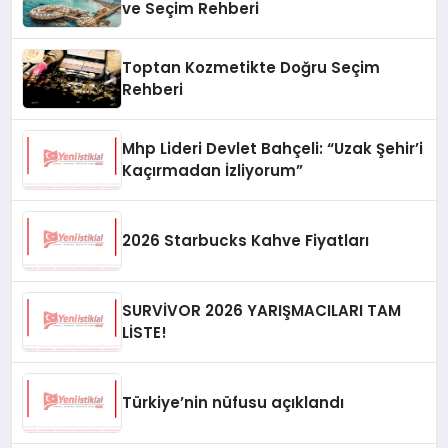
ve Seçim Rehberi
Toptan Kozmetikte Doğru Seçim
Rehberi
Mhp Lideri Devlet Bahçeli: “Uzak Şehir’i
Kaçırmadan İzliyorum”
2026 Starbucks Kahve Fiyatları
SURVİVOR 2026 YARIŞMACILARI TAM
LİSTE!
Türkiye’nin nüfusu açıklandı