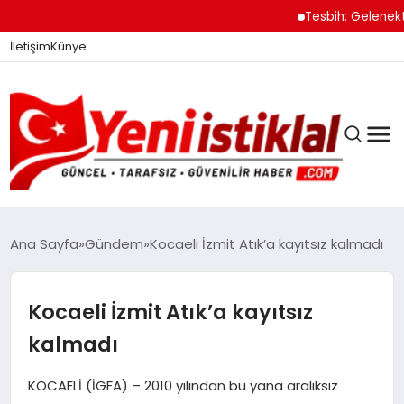
Tesbih: Gelenekten
İletişim
Künye
Ana Sayfa
Gündem
Kocaeli İzmit Atık’a kayıtsız kalmadı
GÜNDEM
Kocaeli İzmit Atık’a kayıtsız
kalmadı
DÜNYA
KOCAELİ (İGFA) – 2010 yılından bu yana aralıksız