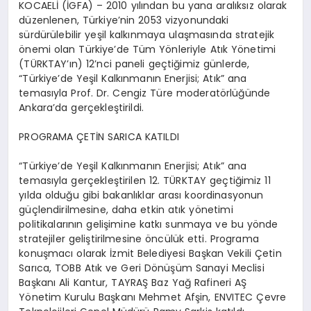
KOCAELİ (İGFA) – 2010 yılından bu yana aralıksız olarak
düzenlenen, Türkiye’nin 2053 vizyonundaki
sürdürülebilir yeşil kalkınmaya ulaşmasında stratejik
önemi olan Türkiye’de Tüm Yönleriyle Atık Yönetimi
(TÜRKTAY’ın) 12’nci paneli geçtiğimiz günlerde,
“Türkiye’de Yeşil Kalkınmanın Enerjisi; Atık” ana
temasıyla Prof. Dr. Cengiz Türe moderatörlüğünde
Ankara’da gerçekleştirildi.
PROGRAMA ÇETİN SARICA KATILDI
“Türkiye’de Yeşil Kalkınmanın Enerjisi; Atık” ana
temasıyla gerçekleştirilen 12. TÜRKTAY geçtiğimiz 11
yılda olduğu gibi bakanlıklar arası koordinasyonun
güçlendirilmesine, daha etkin atık yönetimi
politikalarının gelişimine katkı sunmaya ve bu yönde
stratejiler geliştirilmesine öncülük etti. Programa
konuşmacı olarak İzmit Belediyesi Başkan Vekili Çetin
Sarıca, TOBB Atık ve Geri Dönüşüm Sanayi Meclisi
Başkanı Ali Kantur, TAYRAŞ Baz Yağ Rafineri AŞ
Yönetim Kurulu Başkanı Mehmet Afşin, ENVITEC Çevre