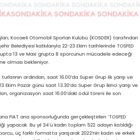
şları, Kocaeli Otomobil Sporları Kulübü (KOSDER) tarafından
ir Belediyesi katkılarıyla 22-23 Ekim tarihlerinde TOSFED
er grupta 13 ve Maxi grupta 8 sporcunun mücadele edeceği
ne olması bekleniyor.
urlarının ardından, saat 16.00’da Super Grup ilk yarışı ve
 23 Ekim Pazar günü saat 13.30’da Super Grup ikinci yarışı ve
ndan, organizasyon saat 16.00’daki ödül töreni ile son
na FIAT ana sponsorluğunda gerçekleştirilen ‘TOSFED
ipliği yapacak. Bu yıl 34’ü kadın toplam 522 adayın katıldığı
orcu, üç farklı formatta yarışarak 2022’nin kadın ve erkek