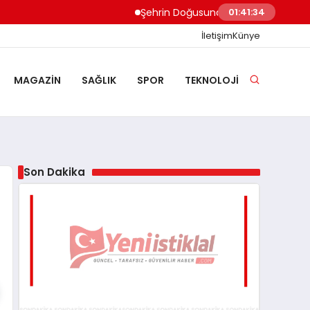
Şehrin Doğusundan Boğaz Kıyılarına Ev 
01:41:35
İletişim
Künye
MAGAZIN
SAĞLIK
SPOR
TEKNOLOJI
Son Dakika