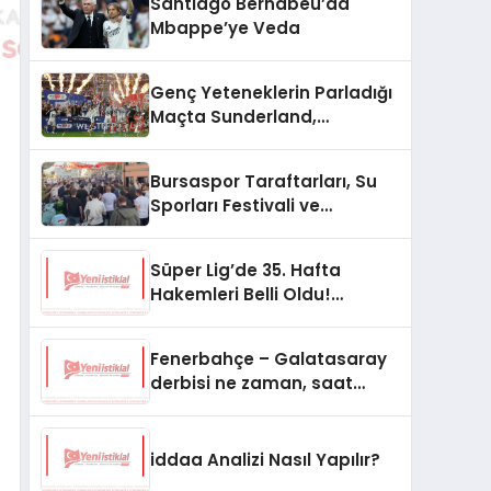
Santiago Bernabeu’da
Mbappe’ye Veda
Genç Yeteneklerin Parladığı
Maçta Sunderland,
Sheffield’i Yendi
Bursaspor Taraftarları, Su
Sporları Festivali ve
Basketbol Maçıyla
Gündemde
Süper Lig’de 35. Hafta
Hakemleri Belli Oldu!
Nefesler Tutuldu
Fenerbahçe – Galatasaray
derbisi ne zaman, saat
kaçta hangi kanalda?
iddaa Analizi Nasıl Yapılır?