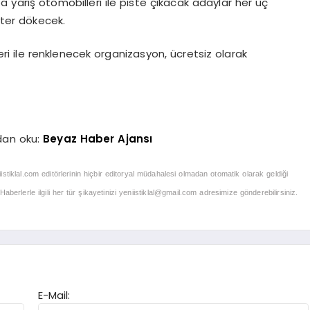
a yarış otomobilleri ile piste çıkacak adaylar her üç
ter dökecek.
eri ile renklenecek organizasyon, ücretsiz olarak
dan oku:
Beyaz Haber Ajansı
iistiklal.com editörlerinin hiçbir editoryal müdahalesi olmadan otomatik olarak geldiği
berlerle ilgili her tür şikayetinizi
yeniistiklal@gmail.com
adresimize gönderebilirsiniz.
E-Mail: