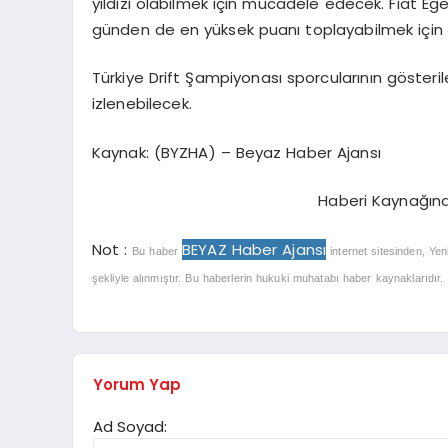
yıldızı olabilmek için mücadele edecek. Fiat Ege
günden de en yüksek puanı toplayabilmek için 
Türkiye Drift Şampiyonası sporcularının gösteril
izlenebilecek.
Kaynak: (BYZHA) – Beyaz Haber Ajansı
Haberi Kaynağın
Not :
BEYAZ Haber Ajansı
Bu haber
internet sitesinden, Yen
şekliyle alınmıştır. Bu haberlerin hukuki muhatabı haber kaynaklarıdır. Ha
Yorum Yap
Ad Soyad: