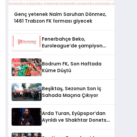
Genç yetenek Naim Saruhan Dönmez,
1461 Trabzon FK forması giyecek
Fenerbahçe Beko,
Euroleague’de şampiyon
oldu
Bodrum FK, Son Haftada
Küme Düştü
Beşiktaş, Sezonun Son İç
Sahada Maçına Çıkıyor
Arda Turan, Eyüpspor’dan
Ayrıldı ve Shakhtar Donetsk
ile Anlaştı