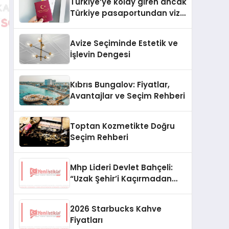
Türkiye’ye kolay giren ancak
Türkiye pasaportundan vize
isteyen ülkeler hangileri?
Avize Seçiminde Estetik ve
İşlevin Dengesi
Kıbrıs Bungalov: Fiyatlar,
Avantajlar ve Seçim Rehberi
Toptan Kozmetikte Doğru
Seçim Rehberi
Mhp Lideri Devlet Bahçeli:
“Uzak Şehir’i Kaçırmadan
İzliyorum”
2026 Starbucks Kahve
Fiyatları