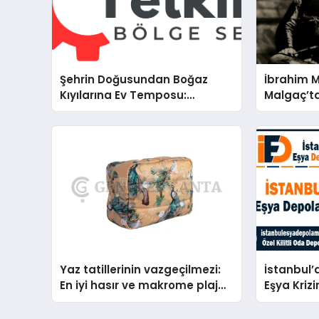
Şehrin Doğusundan Boğaz
İbrahim 
Kıyılarına Ev Temposu:
Malgaç’ta
İstanbul’un Beş Önemli
Kurtuluşu
Semtinde Teknik Servis
Bir Ülküc
Deneyimi
Yaz tatillerinin vazgeçilmezi:
İstanbul’
En iyi hasır ve makrome plaj
Eşya Krizi
çantası tavsiyeleri