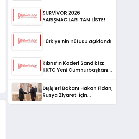
SURVİVOR 2026
YARIŞMACILARI TAM LİSTE!
Türkiye’nin nüfusu açıklandı
Kıbrıs’ın Kaderi Sandıkta:
KKTC Yeni Cumhurbaşkanını
Seçiyor
Dışişleri Bakanı Hakan Fidan,
Rusya Ziyareti İçin
Hazırlıklarını Sürdürüyor