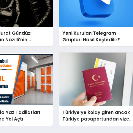
Murat Gündüz:
Yeni Kurulan Telegram
n Nazilli’nin
Grupları Nasıl Keşfedilir?
na Ese Efe’nin İzinde
ü Duruş
da Yaz Tadilatları
Türkiye’ye kolay giren ancak
ne Yol Açtı
Türkiye pasaportundan vize
isteyen ülkeler hangileri?