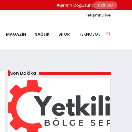
Şehrin Doğusundan Boğaz Kıyılarına Ev 
15:21:57
İletişim
Künye
MAGAZIN
SAĞLIK
SPOR
TEKNOLOJI
Son Dakika