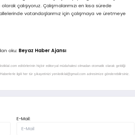
olarak çalışıyoruz. Çalışmalarımızı en kısa sürede
lelerinde vatandaşlarımız için çalışmaya ve üretmeye
dan oku:
Beyaz Haber Ajansı
iistiklal.com editörlerinin hiçbir editoryal müdahalesi olmadan otomatik olarak geldiği
berlerle ilgili her tür şikayetinizi
yeniistiklal@gmail.com
adresimize gönderebilirsiniz.
E-Mail: