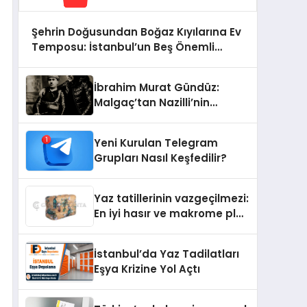
Şehrin Doğusundan Boğaz Kıyılarına Ev
Temposu: İstanbul’un Beş Önemli
Semtinde Teknik Servis Deneyimi
İbrahim Murat Gündüz:
Malgaç’tan Nazilli’nin
Kurtuluşuna Ese Efe’nin
İzinde Bir Ülkücü Duruş
Yeni Kurulan Telegram
Grupları Nasıl Keşfedilir?
Yaz tatillerinin vazgeçilmezi:
En iyi hasır ve makrome plaj
çantası tavsiyeleri
İstanbul’da Yaz Tadilatları
Eşya Krizine Yol Açtı