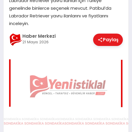
Labrador Retriever yavru ilanları için Türkiye
EĞITIM
genelinde binlerce seçenek mevcut. Patibul’da
Labrador Retriever yavru ilanlarını ve fiyatlarını
inceleyin.
EKONOMI
Haber Merkezi
Paylaş
21 Mayıs 2026
MAGAZIN
SAĞLIK
SPOR
TEKNOLOJI