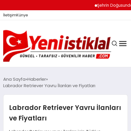
Şehrin Doğusundan Boğ
İletişim
Künye
Ana Sayfa
Haberler
Labrador Retriever Yavru İlanları ve Fiyatları
GÜNDEM
Labrador Retriever Yavru İlanları
DÜNYA
ve Fiyatları