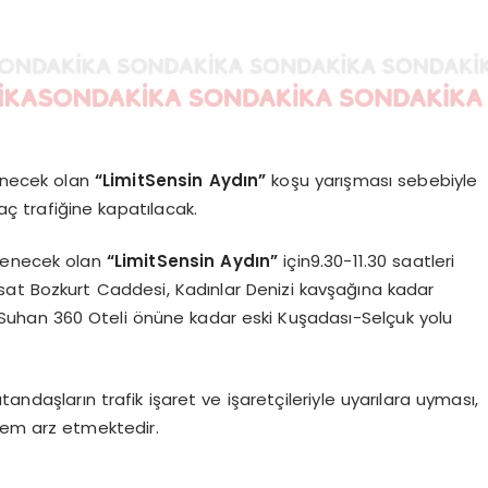
enecek olan
“LimitSensin Aydın”
koşu yarışması sebebiyle
ç trafiğine kapatılacak.
nlenecek olan
“LimitSensin Aydın”
için
9.30-11.30 saatleri
sat Bozkurt Caddesi, Kadınlar Denizi kavşağına kadar
uhan 360 Oteli önüne kadar eski Kuşadası-Selçuk yolu
vatandaşların trafik işaret ve işaretçileriyle uyarılara uyması,
nem arz etmektedir.