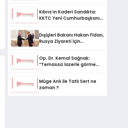
Kıbrıs’ın Kaderi Sandıkta:
KKTC Yeni Cumhurbaşkanını
Seçiyor
Dışişleri Bakanı Hakan Fidan,
Rusya Ziyareti İçin
Hazırlıklarını Sürdürüyor
Op. Dr. Kemal Sağnak:
“Temassız lazerle görme
düzeltme, hasta konforunu
artırıyor”
Müge Anlı ile Tatlı Sert ne
zaman ?