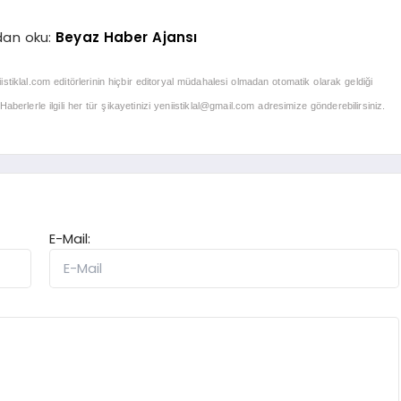
dan oku:
Beyaz Haber Ajansı
iistiklal.com editörlerinin hiçbir editoryal müdahalesi olmadan otomatik olarak geldiği
berlerle ilgili her tür şikayetinizi
yeniistiklal@gmail.com
adresimize gönderebilirsiniz.
E-Mail: