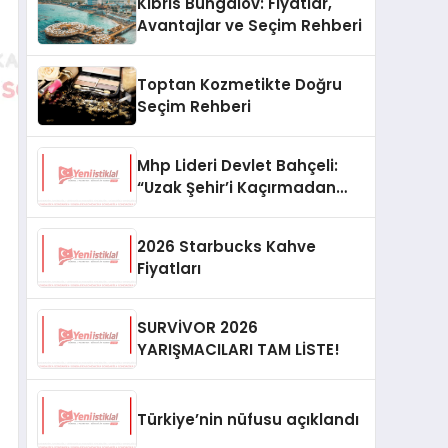
Kıbrıs Bungalov: Fiyatlar,
Avantajlar ve Seçim Rehberi
Toptan Kozmetikte Doğru
Seçim Rehberi
Mhp Lideri Devlet Bahçeli:
“Uzak Şehir’i Kaçırmadan
İzliyorum”
2026 Starbucks Kahve
Fiyatları
SURVİVOR 2026
YARIŞMACILARI TAM LİSTE!
Türkiye’nin nüfusu açıklandı