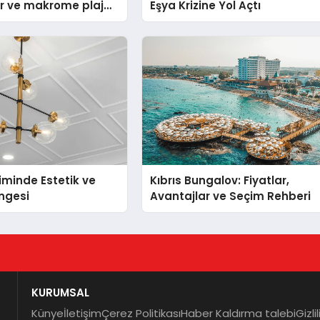
sır ve makrome plaj
Eşya Krizine Yol Açtı
avsiyeleri
iminde Estetik ve
Kıbrıs Bungalov: Fiyatlar,
engesi
Avantajlar ve Seçim Rehberi
KURUMSAL
Künye
İletişim
Çerez Politikası
Haber Kaldırma talebi
Gizli