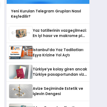
Yeni Kurulan Telegram Grupları Nasıl
Keşfedilir?
Yaz tatillerinin vazgeçilmezi:
En iyi hasır ve makrome plaj
çantası tavsiyeleri
İstanbul’da Yaz Tadilatları
Eşya Krizine Yol Açtı
Türkiye’ye kolay giren ancak
Türkiye pasaportundan vize
isteyen ülkeler hangileri?
Avize Seçiminde Estetik ve
İşlevin Dengesi