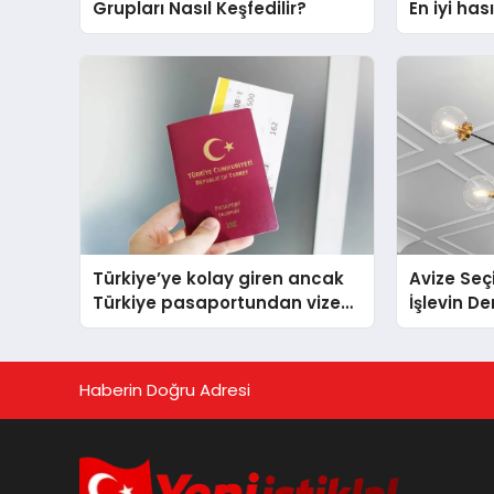
Grupları Nasıl Keşfedilir?
En iyi ha
çantası t
Türkiye’ye kolay giren ancak
Avize Seç
Türkiye pasaportundan vize
İşlevin D
isteyen ülkeler hangileri?
Haberin Doğru Adresi