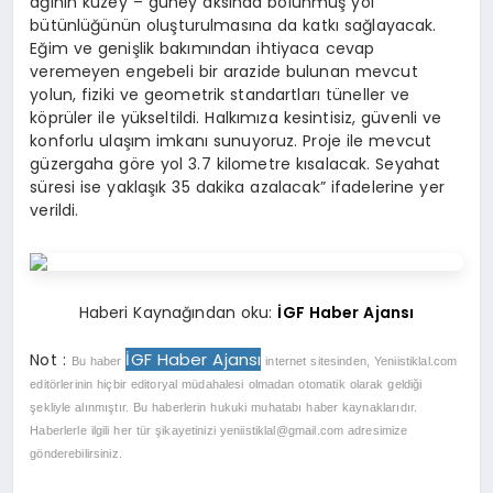
ağının kuzey – güney aksında bölünmüş yol
bütünlüğünün oluşturulmasına da katkı sağlayacak.
Eğim ve genişlik bakımından ihtiyaca cevap
veremeyen engebeli bir arazide bulunan mevcut
yolun, fiziki ve geometrik standartları tüneller ve
köprüler ile yükseltildi. Halkımıza kesintisiz, güvenli ve
konforlu ulaşım imkanı sunuyoruz. Proje ile mevcut
güzergaha göre yol 3.7 kilometre kısalacak. Seyahat
süresi ise yaklaşık 35 dakika azalacak” ifadelerine yer
verildi.
Haberi Kaynağından oku:
İGF Haber Ajansı
İGF Haber Ajansı
Not :
Bu haber
internet sitesinden, Yeniistiklal.com
editörlerinin hiçbir editoryal müdahalesi olmadan otomatik olarak geldiği
şekliyle alınmıştır. Bu haberlerin hukuki muhatabı haber kaynaklarıdır.
Haberlerle ilgili her tür şikayetinizi
yeniistiklal@gmail.com
adresimize
gönderebilirsiniz.