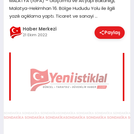
MALATYA (İGFA) – Ulaştırma ve Altyapı Bakanlığı,
EĞITIM
Malatya-Hekimhan 16. Bölge Hududu Yolu ile ilgili
yazılı açıklama yaptı. Ticaret ve sanayi …
EKONOMI
Haber Merkezi
Paylaş
21 Ekim 2022
MAGAZIN
SAĞLIK
SPOR
TEKNOLOJI