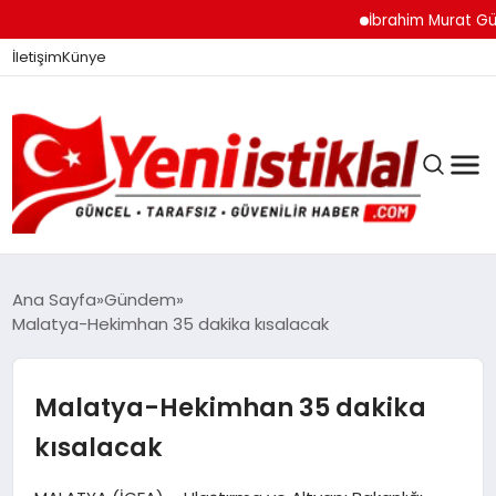
İbrahim Murat Gündüz: 
İletişim
Künye
Ana Sayfa
Gündem
Malatya-Hekimhan 35 dakika kısalacak
GÜNDEM
Malatya-Hekimhan 35 dakika
DÜNYA
kısalacak