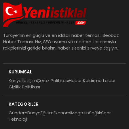
Türkiye’nin en güçlü ve en iddialı haber teması: Seobaz
Haber Teması. Hız, SEO uyumu ve modern tasarımıyla
rakiplerinizi geride bırakın, haber sitenizi zirveye taşıyın.
KURUMSAL
Künye
İletişim
Çerez Politikası
Haber Kaldırma talebi
Gizlilik Politikası
KATEGORİLER
Gündem
Dünya
Eğitim
Ekonomi
Magazin
Sağlık
Spor
Teknoloji