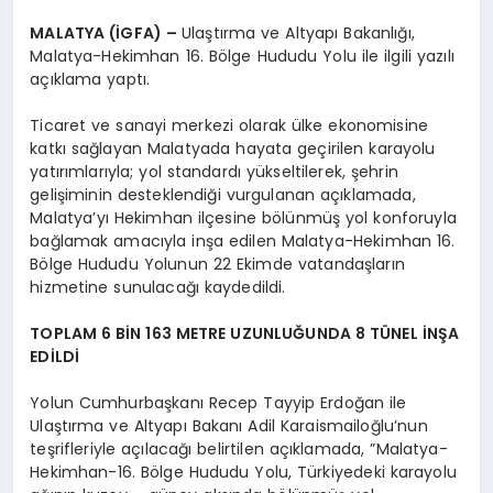
MALATYA (İGFA) –
Ulaştırma ve Altyapı Bakanlığı,
Malatya-Hekimhan 16. Bölge Hududu Yolu ile ilgili yazılı
açıklama yaptı.
Ticaret ve sanayi merkezi olarak ülke ekonomisine
katkı sağlayan Malatyada hayata geçirilen karayolu
yatırımlarıyla; yol standardı yükseltilerek, şehrin
gelişiminin desteklendiği vurgulanan açıklamada,
Malatya’yı Hekimhan ilçesine bölünmüş yol konforuyla
bağlamak amacıyla inşa edilen Malatya-Hekimhan 16.
Bölge Hududu Yolunun 22 Ekimde vatandaşların
hizmetine sunulacağı kaydedildi.
TOPLAM 6 BİN 163 METRE UZUNLUĞUNDA 8 TÜNEL İNŞA
EDİLDİ
Yolun Cumhurbaşkanı Recep Tayyip Erdoğan ile
Ulaştırma ve Altyapı Bakanı Adil Karaismailoğlu’nun
teşrifleriyle açılacağı belirtilen açıklamada, ”Malatya-
Hekimhan-16. Bölge Hududu Yolu, Türkiyedeki karayolu